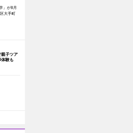
学」が8月
代田区大手町
で親子ツア
事体験も