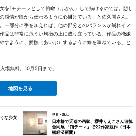
女を1モチーフとして俯瞰（ふかん）して描けるのでは。悲し
の感情が瞳から伝わるように心掛けている」と佐久間さん。
。一部分に手を加えれば、他の部分とのバランスが崩れイメ
作品は非常に危うい均衡の上に成り立っている。作品の機嫌
やすように、愛撫（あいぶ）するように線を重ねている」と
入場無料。10月5日まで。
地図を見る
見る・遊ぶ
うな少女
日本橋で夭逝の画家、櫻井りえこさん追悼
合同展 「猫テーマ」で22作家競作（日本
橋経済新聞）