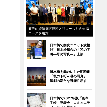
新設の資源循環経済入門コースも含め10
コースを用意
日本橋で朗読ユニット旗揚
げ 日本橋舞台の「私の下
町―母の写真―」上演
日本橋を舞台にした朗読劇
「私の下町～母の写真」
演劇の新たな可能性示す
日本橋で2027年版「能率
手帳」発表会 コミュニテ