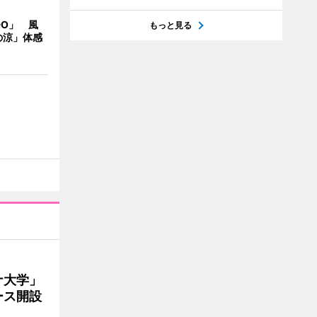
DO」 風
もっと見る
の涼」体感
ナ大学」
ース開設