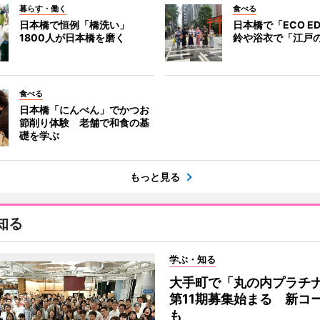
暮らす・働く
食べる
日本橋で恒例「橋洗い」
日本橋で「ECO E
1800人が日本橋を磨く
鈴や浴衣で「江戸
食べる
日本橋「にんべん」でかつお
節削り体験 老舗で和食の基
礎を学ぶ
もっと見る
知る
学ぶ・知る
大手町で「丸の内プラチ
第11期募集始まる 新コ
も