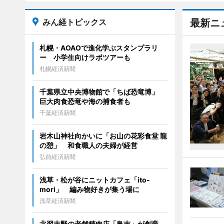
みん経トピックス
最新ニ
札幌・AOAOで進化学ぶスタンプラリ
ー 小学生向けラボツアーも
札幌経済新聞
千葉県立中央博物館で「ちば恐竜博」
巨大肉食恐竜や海の捕食者も
千葉経済新聞
岩木山神社向かいに「お山の花彩食堂 龍
の憩」 和食職人の夫婦が経営
弘前経済新聞
浅草・松が谷にニットカフェ「ito-
mori」 編み物好きが集う場に
浅草経済新聞
北習志野の老舗精肉店「鳥吉」が創業