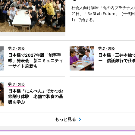
社会人向け講座「丸の内プラチナ大
21日、「3×3Lab Future」（千
1）で始まる。
学ぶ・知る
学ぶ・知る
日本橋で2027年版「能率手
日本橋・三井本館
帳」発表会 新コミュニティ
ー 信託銀行で仕
ーサイト刷新も
学ぶ・知る
日本橋「にんべん」でかつお
節削り体験 老舗で和食の基
礎を学ぶ
もっと見る