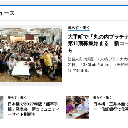
ュース
暮らす・働く
大手町で「丸の内プラチ
第11期募集始まる 新コ
も
社会人向け講座「丸の内プラチナ大
21日、「3×3Lab Future」（千
1）で始まる。
暮らす・働く
暮らす・働く
日本橋で2027年版「能率手
日本橋・三井本館
帳」発表会 新コミュニティ
ー 信託銀行で仕
ーサイト刷新も