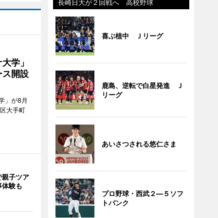
長崎日大が２回戦へ 高校野球
喜ぶ植中 Ｊリーグ
ナ大学」
ース開設
鹿島、逆転で白星発進 Ｊ
リーグ
学」が8月
代田区大手町
あいさつされる悠仁さま
で親子ツア
事体験も
プロ野球・西武２―５ソフ
トバンク