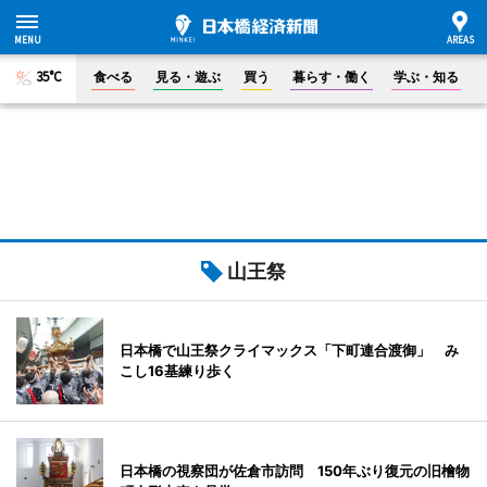
35°C
食べる
見る・遊ぶ
買う
暮らす・働く
学ぶ・知る
山王祭
日本橋で山王祭クライマックス「下町連合渡御」 み
こし16基練り歩く
日本橋の視察団が佐倉市訪問 150年ぶり復元の旧檜物