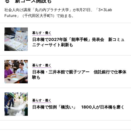
る 新コース開設も
社会人向け講座「丸の内プラチナ大学」が8月21日、「3×3Lab
Future」（千代田区大手町1）で始まる。
暮らす・働く
日本橋で2027年版「能率手帳」発表会 新コミュ
ニティーサイト刷新も
暮らす・働く
日本橋・三井本館で親子ツアー 信託銀行で仕事体
験も
暮らす・働く
日本橋で恒例「橋洗い」 1800人が日本橋を磨く