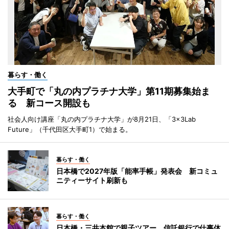
暮らす・働く
大手町で「丸の内プラチナ大学」第11期募集始ま
る 新コース開設も
社会人向け講座「丸の内プラチナ大学」が8月21日、「3×3Lab
Future」（千代田区大手町1）で始まる。
暮らす・働く
日本橋で2027年版「能率手帳」発表会 新コミュ
ニティーサイト刷新も
暮らす・働く
日本橋・三井本館で親子ツアー 信託銀行で仕事体