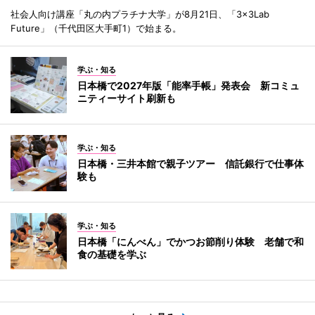
社会人向け講座「丸の内プラチナ大学」が8月21日、「3×3Lab
Future」（千代田区大手町1）で始まる。
学ぶ・知る
日本橋で2027年版「能率手帳」発表会 新コミュ
ニティーサイト刷新も
学ぶ・知る
日本橋・三井本館で親子ツアー 信託銀行で仕事体
験も
学ぶ・知る
日本橋「にんべん」でかつお節削り体験 老舗で和
食の基礎を学ぶ