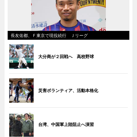
長友佑都、Ｆ東京で現役続行 Ｊリーグ
大分商が２回戦へ 高校野球
災害ボランティア、活動本格化
台湾、中国軍上陸阻止へ演習