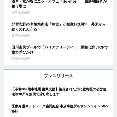
浅草・松が谷にニットカフェ「ito-mori」 編み物好きが
集う場に
浅草経済新聞
北習志野の老舗精肉店「鳥吉」が創業170周年 幕末から
続くのれん守る
船橋経済新聞
田川市民プールで「バリアフリーデイ」 開催に向けCFで
協力呼びかけ
筑豊経済新聞
プレスリリース
【令和8年熊本地震 復興支援】被災された方に豊島区の公営住
宅等10戸を無償で貸し出します
医療介護ネットワーク協同組合 本店事務所をサンシャイン60へ
移転