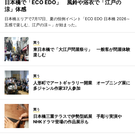
日本橋で「ECO EDO」 風鈴や浴衣で「江戸の
涼」体感
日本橋エリアで7月17日、夏の恒例イベント「ECO EDO 日本橋 2026～
五感で楽しむ、江戸の涼～」が始まった。
買う
東日本橋で「大江戸問屋祭り」 一般客が問屋体験
楽しむ
買う
人形町でアートギャラリー開業 オープニング展に
多ジャンル作家37人参加
買う
日本橋三重テラスで伊勢型紙展 手彫り実演や
NHKドラマ登場の作品展示も