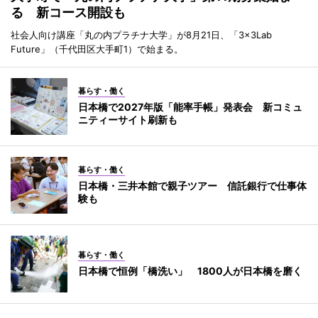
る 新コース開設も
社会人向け講座「丸の内プラチナ大学」が8月21日、「3×3Lab
Future」（千代田区大手町1）で始まる。
暮らす・働く
日本橋で2027年版「能率手帳」発表会 新コミュ
ニティーサイト刷新も
暮らす・働く
日本橋・三井本館で親子ツアー 信託銀行で仕事体
験も
暮らす・働く
日本橋で恒例「橋洗い」 1800人が日本橋を磨く