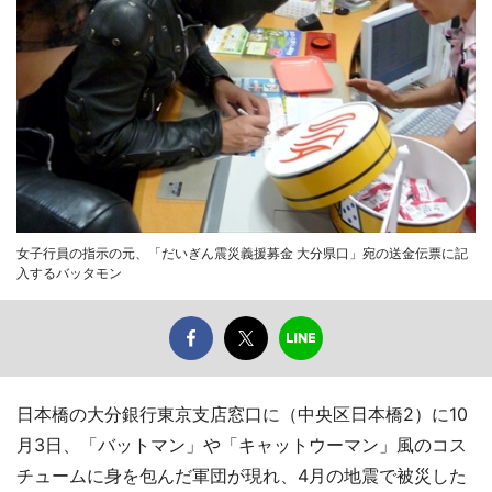
女子行員の指示の元、「だいぎん震災義援募金 大分県口」宛の送金伝票に記
入するバッタモン
日本橋の大分銀行東京支店窓口に（中央区日本橋2）に10
月3日、「バットマン」や「キャットウーマン」風のコス
チュームに身を包んだ軍団が現れ、4月の地震で被災した