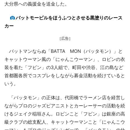
大分県への義援金を送金した。
バットモービルをほうふつとさせる黒塗りのレース
カー
［広告］
バットマンならぬ「BATTA MON（バッタモン）」と
キャットウーマン風の「にゃんこウーマン」、ロビンの衣
装を着た「フビン」の3人組で、町田や渋谷、江の島など
首都圏各所でコスプレをしながら募金活動を続けていると
いう。
「バッタモン」の正体は、代田橋でラーメン店を経営し
ながらプロのジャズピアニストとカーレーサーの活動を続
けるジェイク稲垣さん。ロビンこと「フビン」は銀座の高
級クラブの総支配人、キャットウーマンこと「にゃんこウ
ーマン」もプロのジャズシンガーで、「バッタモン」の仕