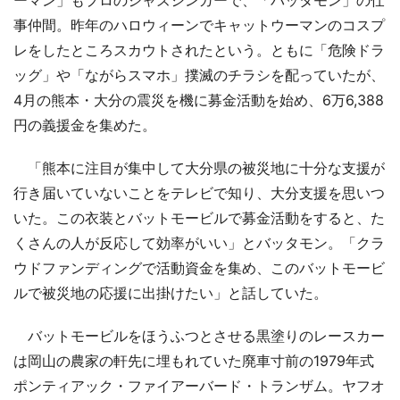
事仲間。昨年のハロウィーンでキャットウーマンのコスプ
レをしたところスカウトされたという。ともに「危険ドラ
ッグ」や「ながらスマホ」撲滅のチラシを配っていたが、
4月の熊本・大分の震災を機に募金活動を始め、6万6,388
円の義援金を集めた。
「熊本に注目が集中して大分県の被災地に十分な支援が
行き届いていないことをテレビで知り、大分支援を思いつ
いた。この衣装とバットモービルで募金活動をすると、た
くさんの人が反応して効率がいい」とバッタモン。「クラ
ウドファンディングで活動資金を集め、このバットモービ
ルで被災地の応援に出掛けたい」と話していた。
バットモービルをほうふつとさせる黒塗りのレースカー
は岡山の農家の軒先に埋もれていた廃車寸前の1979年式
ポンティアック・ファイアーバード・トランザム。ヤフオ