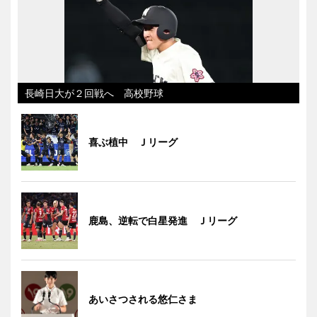
長崎日大が２回戦へ 高校野球
喜ぶ植中 Ｊリーグ
鹿島、逆転で白星発進 Ｊリーグ
あいさつされる悠仁さま