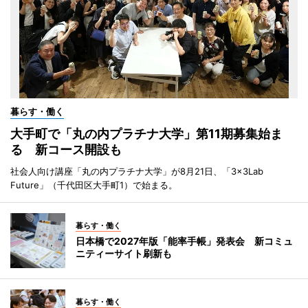
暮らす・働く
大手町で「丸の内プラチナ大学」第11期募集始ま
る 新コース開設も
社会人向け講座「丸の内プラチナ大学」が8月21日、「3×3Lab
Future」（千代田区大手町1）で始まる。
暮らす・働く
日本橋で2027年版「能率手帳」発表会 新コミュ
ニティーサイト刷新も
暮らす・働く