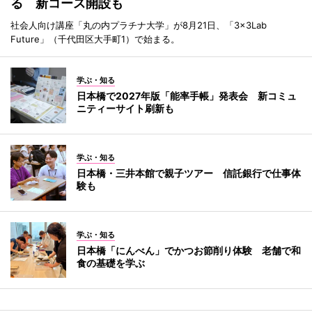
る 新コース開設も
社会人向け講座「丸の内プラチナ大学」が8月21日、「3×3Lab
Future」（千代田区大手町1）で始まる。
学ぶ・知る
日本橋で2027年版「能率手帳」発表会 新コミュ
ニティーサイト刷新も
学ぶ・知る
日本橋・三井本館で親子ツアー 信託銀行で仕事体
験も
学ぶ・知る
日本橋「にんべん」でかつお節削り体験 老舗で和
食の基礎を学ぶ