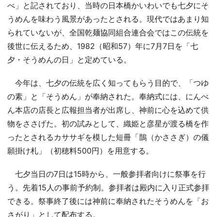
べ」と記されており、当時の日本橋かいわいでも七夕にそ
うめんを味わう風景があったとされる。現代ではあまり知
られていないが、全国乾麺協同組合連合会ではこの伝統を
後世に伝えるため、1982（昭和57）年に7月7日を「七
夕・そうめんの日」と定めている。
今年は、七夕の伝統を広く知ってもらう目的で、「つゆ
の素」と「そうめん」が奉納された。奉納式には、にんべ
ん本店の店長と広報担当者が出席し、神前に心を込めて供
物をささげた。初の試みとして、織姫と彦星が渡る橋を作
ったとされるカササギを模した短冊「鵲（かささぎ）の儀
願掛け札」（初穂料500円）を用意する。
七夕当日の7日は15時から、一般参拝者向けに祭事を行
う。先着15人の事前予約制。参拝者は殿内に入り正式参拝
できる。祭事終了後には神前に奉納されたそうめんを「お
さがり」として配布する。