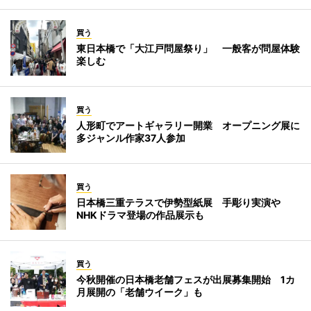
買う
東日本橋で「大江戸問屋祭り」 一般客が問屋体験
楽しむ
買う
人形町でアートギャラリー開業 オープニング展に
多ジャンル作家37人参加
買う
日本橋三重テラスで伊勢型紙展 手彫り実演や
NHKドラマ登場の作品展示も
買う
今秋開催の日本橋老舗フェスが出展募集開始 1カ
月展開の「老舗ウイーク」も