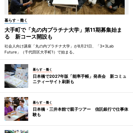
暮らす・働く
大手町で「丸の内プラチナ大学」第11期募集始ま
る 新コース開設も
社会人向け講座「丸の内プラチナ大学」が8月21日、「3×3Lab
Future」（千代田区大手町1）で始まる。
暮らす・働く
日本橋で2027年版「能率手帳」発表会 新コミュ
ニティーサイト刷新も
暮らす・働く
日本橋・三井本館で親子ツアー 信託銀行で仕事体
験も