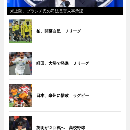
米上院、ブランチ氏の司法長官人事承認
柏、開幕白星 Ｊリーグ
町田、大勝で発進 Ｊリーグ
日本、豪州に惜敗 ラグビー
英明が２回戦へ 高校野球