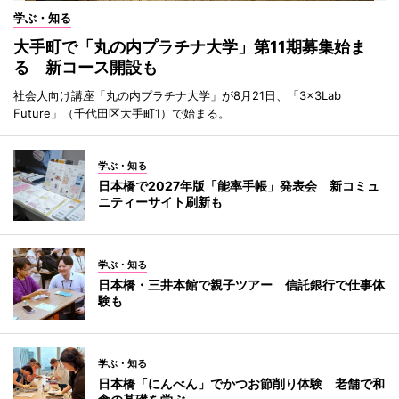
学ぶ・知る
大手町で「丸の内プラチナ大学」第11期募集始ま
る 新コース開設も
社会人向け講座「丸の内プラチナ大学」が8月21日、「3×3Lab
Future」（千代田区大手町1）で始まる。
学ぶ・知る
日本橋で2027年版「能率手帳」発表会 新コミュ
ニティーサイト刷新も
学ぶ・知る
日本橋・三井本館で親子ツアー 信託銀行で仕事体
験も
学ぶ・知る
日本橋「にんべん」でかつお節削り体験 老舗で和