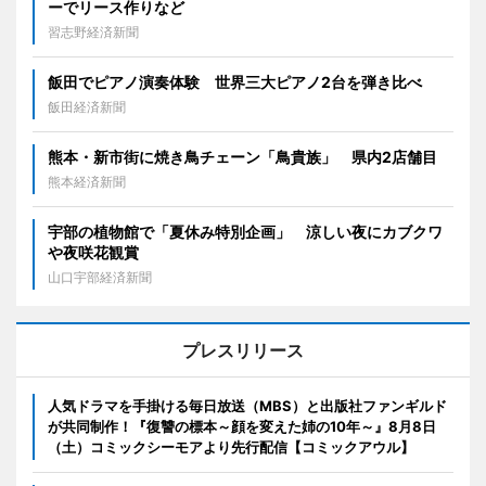
ーでリース作りなど
習志野経済新聞
飯田でピアノ演奏体験 世界三大ピアノ2台を弾き比べ
飯田経済新聞
熊本・新市街に焼き鳥チェーン「鳥貴族」 県内2店舗目
熊本経済新聞
宇部の植物館で「夏休み特別企画」 涼しい夜にカブクワ
や夜咲花観賞
山口宇部経済新聞
プレスリリース
人気ドラマを手掛ける毎日放送（MBS）と出版社ファンギルド
が共同制作！『復讐の標本～顔を変えた姉の10年～』8月8日
（土）コミックシーモアより先行配信【コミックアウル】