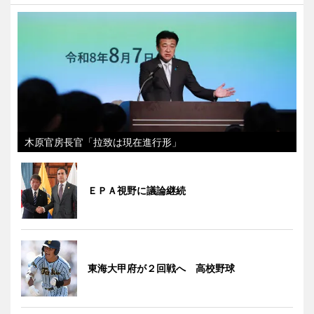
木原官房長官「拉致は現在進行形」
ＥＰＡ視野に議論継続
東海大甲府が２回戦へ 高校野球