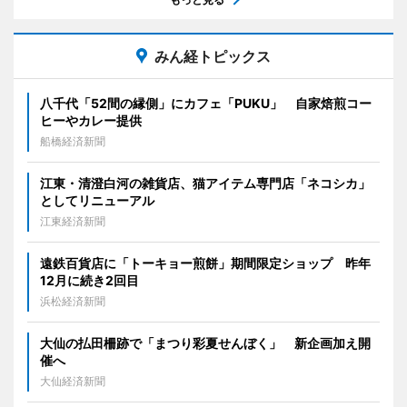
みん経トピックス
八千代「52間の縁側」にカフェ「PUKU」 自家焙煎コー
ヒーやカレー提供
船橋経済新聞
江東・清澄白河の雑貨店、猫アイテム専門店「ネコシカ」
としてリニューアル
江東経済新聞
遠鉄百貨店に「トーキョー煎餅」期間限定ショップ 昨年
12月に続き2回目
浜松経済新聞
大仙の払田柵跡で「まつり彩夏せんぼく」 新企画加え開
催へ
大仙経済新聞