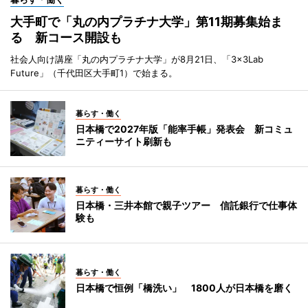
大手町で「丸の内プラチナ大学」第11期募集始ま
る 新コース開設も
社会人向け講座「丸の内プラチナ大学」が8月21日、「3×3Lab
Future」（千代田区大手町1）で始まる。
暮らす・働く
日本橋で2027年版「能率手帳」発表会 新コミュ
ニティーサイト刷新も
暮らす・働く
日本橋・三井本館で親子ツアー 信託銀行で仕事体
験も
暮らす・働く
日本橋で恒例「橋洗い」 1800人が日本橋を磨く