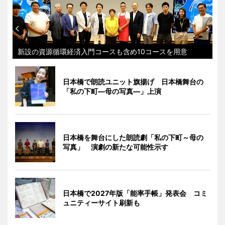
新設の資源循環経済入門コースも含め10コースを用意
日本橋で朗読ユニット旗揚げ 日本橋舞台の
「私の下町―母の写真―」上演
日本橋を舞台にした朗読劇「私の下町～母の
写真」 演劇の新たな可能性示す
日本橋で2027年版「能率手帳」発表会 コミ
ュニティーサイト刷新も