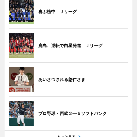
喜ぶ植中 Ｊリーグ
鹿島、逆転で白星発進 Ｊリーグ
あいさつされる悠仁さま
プロ野球・西武２―５ソフトバンク
もっと見る