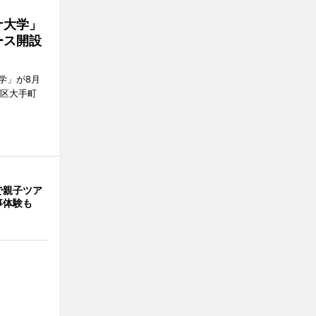
ナ大学」
ース開設
学」が8月
代田区大手町
で親子ツア
事体験も