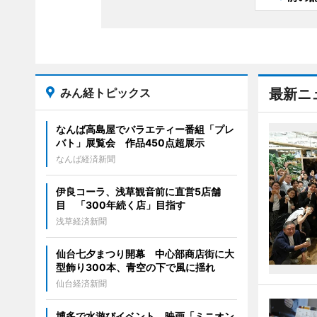
みん経トピックス
最新ニ
なんば高島屋でバラエティー番組「プレ
バト」展覧会 作品450点超展示
なんば経済新聞
伊良コーラ、浅草観音前に直営5店舗
目 「300年続く店」目指す
浅草経済新聞
仙台七夕まつり開幕 中心部商店街に大
型飾り300本、青空の下で風に揺れ
仙台経済新聞
博多で水遊びイベント 映画「ミニオン