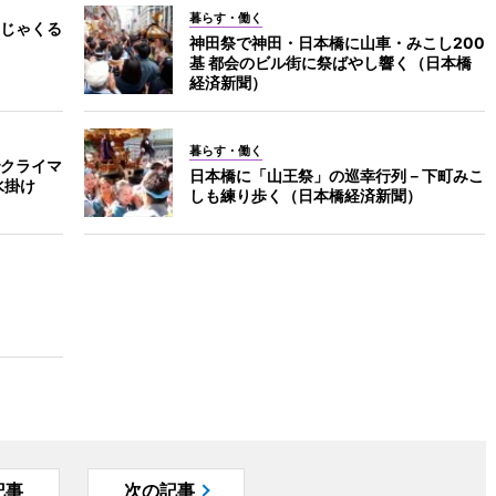
暮らす・働く
じゃくる
神田祭で神田・日本橋に山車・みこし200
基 都会のビル街に祭ばやし響く（日本橋
経済新聞）
暮らす・働く
クライマ
日本橋に「山王祭」の巡幸行列－下町みこ
水掛け
しも練り歩く（日本橋経済新聞）
記事
次の記事