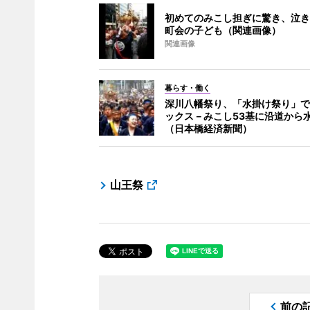
初めてのみこし担ぎに驚き、泣き
町会の子ども（関連画像）
関連画像
暮らす・働く
深川八幡祭り、「水掛け祭り」で
ックス－みこし53基に沿道から
（日本橋経済新聞）
山王祭
前の