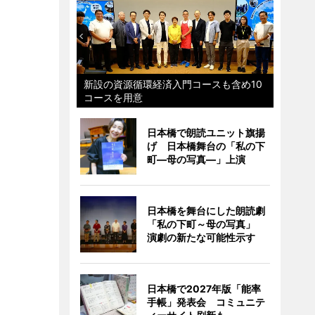
新設の資源循環経済入門コースも含め10
コースを用意
日本橋で朗読ユニット旗揚
げ 日本橋舞台の「私の下
町―母の写真―」上演
日本橋を舞台にした朗読劇
「私の下町～母の写真」
演劇の新たな可能性示す
日本橋で2027年版「能率
手帳」発表会 コミュニテ