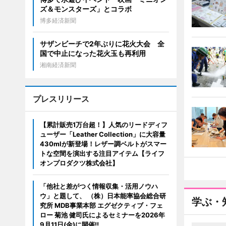
ズ＆モンスターズ」とコラボ
博多経済新聞
サザンビーチで2年ぶりに花火大会 全
国で中止になった花火玉も再利用
湘南経済新聞
プレスリリース
【累計販売1万台超！】人気のリードディフ
ューザー「Leather Collection」に大容量
430mlが新登場！レザー調ベルトがスマー
トな空間を演出する注目アイテム【ライフ
オンプロダクツ株式会社】
「他社と差がつく情報収集・活用ノウハ
ウ」と題して、 （株）日本能率協会総合研
学ぶ・
究所 MDB事業本部 エグゼクティブ・フェ
ロー 菊池 健司氏によるセミナーを2026年
9月11日(金)に開催!!