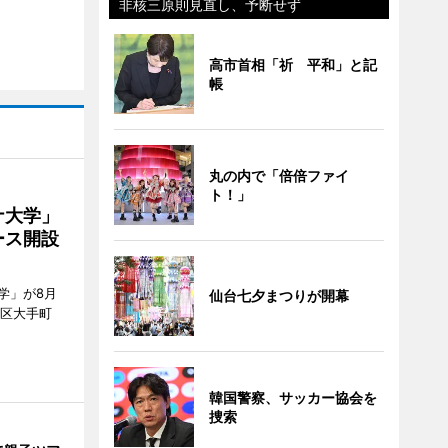
非核三原則見直し、予断せず
高市首相「祈 平和」と記
帳
丸の内で「倍倍ファイ
ト！」
ナ大学」
ース開設
学」が8月
仙台七夕まつりが開幕
代田区大手町
韓国警察、サッカー協会を
捜索