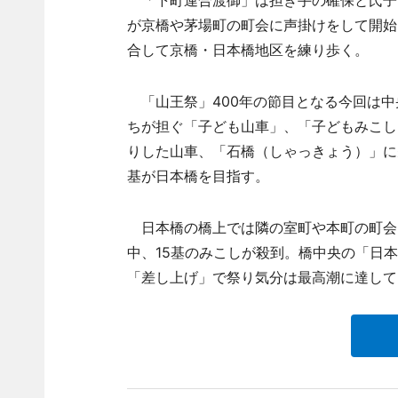
「下町連合渡御」は担ぎ手の確保と氏子同
が京橋や茅場町の町会に声掛けをして開始
合して京橋・日本橋地区を練り歩く。
「山王祭」400年の節目となる今回は中
ちが担ぐ「子ども山車」、「子どもみこし」
りした山車、「石橋（しゃっきょう）」に
基が日本橋を目指す。
日本橋の橋上では隣の室町や本町の町会
中、15基のみこしが殺到。橋中央の「日
「差し上げ」で祭り気分は最高潮に達して