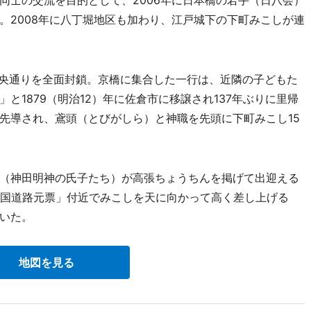
士の交流を目的として、2006年に日本橋の若手（日八会）
。2008年に八丁堀地区も加わり、江戸城下の下町みこしが連
央通りを全面封鎖。京橋に集合した一行は、近隣の子どもた
と1879（明治12）年に佐倉市に移譲され137年ぶりに里帰
先導され、鳶頭（とびがしら）と神職を先頭に下町みこし15
（神田明神の氏子たち）が高張ちょうちんを掲げて出迎える
本国道路元票」付近でみこしを天に向かって高く差し上げる
いた。
地図を見る