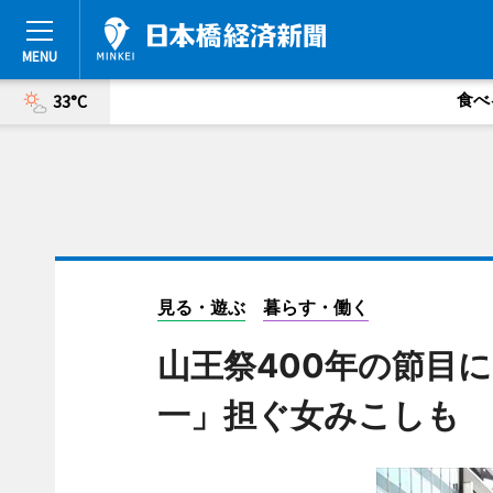
食べ
33°C
見る・遊ぶ
暮らす・働く
山王祭400年の節目
一」担ぐ女みこしも