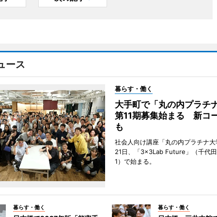
ュース
暮らす・働く
大手町で「丸の内プラチ
第11期募集始まる 新コ
も
社会人向け講座「丸の内プラチナ大
21日、「3×3Lab Future」（千
1）で始まる。
暮らす・働く
暮らす・働く