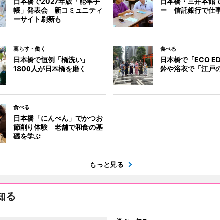
日本橋で2027年版「能率手
日本橋・三井本館
帳」発表会 新コミュニティ
ー 信託銀行で仕
ーサイト刷新も
暮らす・働く
食べる
日本橋で恒例「橋洗い」
日本橋で「ECO E
1800人が日本橋を磨く
鈴や浴衣で「江戸
食べる
日本橋「にんべん」でかつお
節削り体験 老舗で和食の基
礎を学ぶ
もっと見る
知る