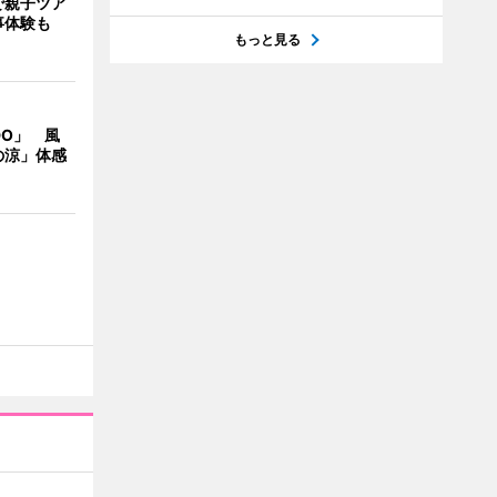
で親子ツア
事体験も
もっと見る
DO」 風
の涼」体感