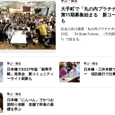
学ぶ・知る
大手町で「丸の内プラチ
第11期募集始まる 新コ
も
社会人向け講座「丸の内プラチナ大
21日、「3×3Lab Future」（千
1）で始まる。
学ぶ・知る
学ぶ・知る
日本橋で2027年版「能率手
日本橋・三井本館
帳」発表会 新コミュニティ
ー 信託銀行で仕
ーサイト刷新も
学ぶ・知る
日本橋「にんべん」でかつお
節削り体験 老舗で和食の基
礎を学ぶ