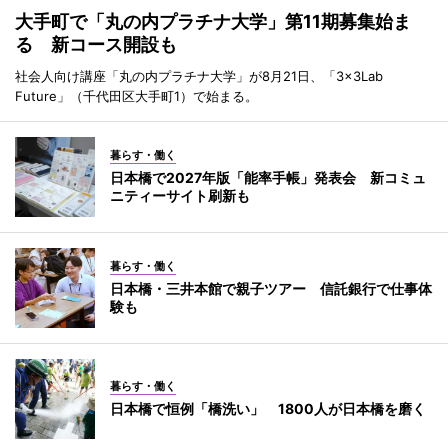
大手町で「丸の内プラチナ大学」第11期募集始ま
る 新コース開設も
社会人向け講座「丸の内プラチナ大学」が8月21日、「3×3Lab
Future」（千代田区大手町1）で始まる。
暮らす・働く
日本橋で2027年版「能率手帳」発表会 新コミュ
ニティーサイト刷新も
暮らす・働く
日本橋・三井本館で親子ツアー 信託銀行で仕事体
験も
暮らす・働く
日本橋で恒例「橋洗い」 1800人が日本橋を磨く