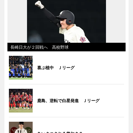
長崎日大が２回戦へ 高校野球
喜ぶ植中 Ｊリーグ
鹿島、逆転で白星発進 Ｊリーグ