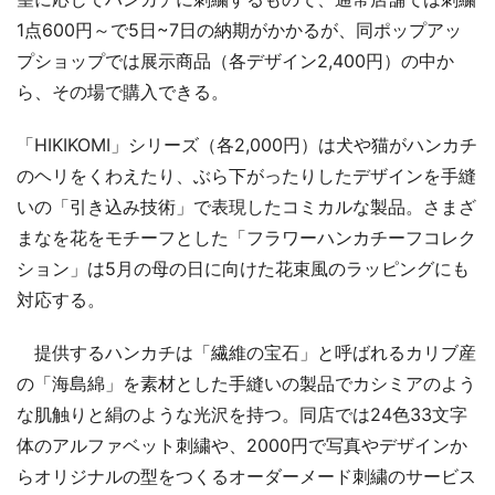
1点600円～で5日~7日の納期がかかるが、同ポップアッ
プショップでは展示商品（各デザイン2,400円）の中か
ら、その場で購入できる。
「HIKIKOMI」シリーズ（各2,000円）は犬や猫がハンカチ
のヘリをくわえたり、ぶら下がったりしたデザインを手縫
いの「引き込み技術」で表現したコミカルな製品。さまざ
まなを花をモチーフとした「フラワーハンカチーフコレク
ション」は5月の母の日に向けた花束風のラッピングにも
対応する。
提供するハンカチは「繊維の宝石」と呼ばれるカリブ産
の「海島綿」を素材とした手縫いの製品でカシミアのよう
な肌触りと絹のような光沢を持つ。同店では24色33文字
体のアルファベット刺繍や、2000円で写真やデザインか
らオリジナルの型をつくるオーダーメード刺繍のサービス