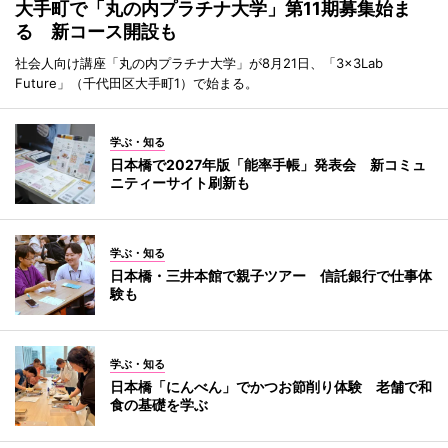
大手町で「丸の内プラチナ大学」第11期募集始ま
る 新コース開設も
社会人向け講座「丸の内プラチナ大学」が8月21日、「3×3Lab
Future」（千代田区大手町1）で始まる。
学ぶ・知る
日本橋で2027年版「能率手帳」発表会 新コミュ
ニティーサイト刷新も
学ぶ・知る
日本橋・三井本館で親子ツアー 信託銀行で仕事体
験も
学ぶ・知る
日本橋「にんべん」でかつお節削り体験 老舗で和
食の基礎を学ぶ