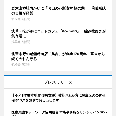
岩木山神社向かいに「お山の花彩食堂 龍の憩」 和食職人
の夫婦が経営
弘前経済新聞
浅草・松が谷にニットカフェ「ito-mori」 編み物好きが
集う場に
浅草経済新聞
北習志野の老舗精肉店「鳥吉」が創業170周年 幕末から
続くのれん守る
船橋経済新聞
プレスリリース
【令和8年熊本地震 復興支援】被災された方に豊島区の公営住
宅等10戸を無償で貸し出します
医療介護ネットワーク協同組合 本店事務所をサンシャイン60へ