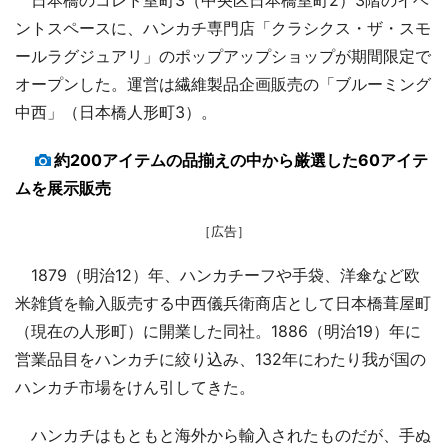
ントスペースに、ハンカチ専門店「クラシクス・ザ・スモ
ールラグジュアリ」のポップアップショップが期間限定で
オープンした。運営は繊維製品企画販売の「ブルーミング
中西」（日本橋人形町3）。
約200アイテムの品揃えの中から厳選した60アイテ
ムを展示販売
［広告］
1879（明治12）年、ハンカチーフや手袋、洋傘など欧
米雑貨を輸入販売する中西儀兵衛商店として日本橋葺屋町
（現在の人形町）に開業した同社。1886（明治19）年に
営業品目をハンカチに絞り込み、132年にわたり我が国の
ハンカチ市場をけん引してきた。
ハンカチはもともと海外から輸入されたものだが、手ぬ