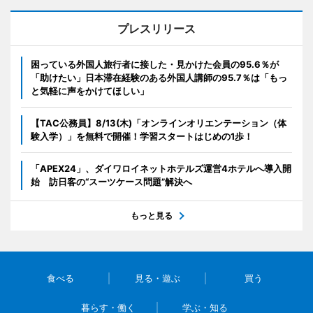
プレスリリース
困っている外国人旅行者に接した・見かけた会員の95.6％が
「助けたい」日本滞在経験のある外国人講師の95.7％は「もっ
と気軽に声をかけてほしい」
【TAC公務員】8/13(木)「オンラインオリエンテーション（体
験入学）」を無料で開催！学習スタートはじめの1歩！
「APEX24」、ダイワロイネットホテルズ運営4ホテルへ導入開
始 訪日客の“スーツケース問題”解決へ
もっと見る
食べる
見る・遊ぶ
買う
暮らす・働く
学ぶ・知る