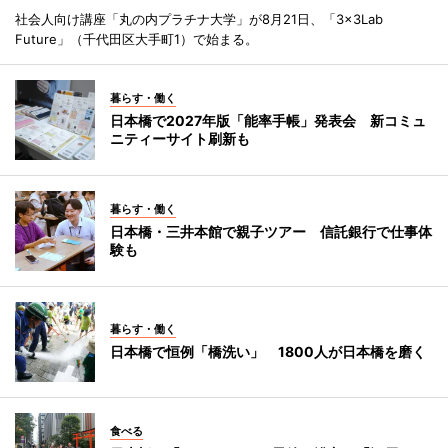
社会人向け講座「丸の内プラチナ大学」が8月21日、「3×3Lab
Future」（千代田区大手町1）で始まる。
暮らす・働く
日本橋で2027年版「能率手帳」発表会 新コミュ
ニティーサイト刷新も
暮らす・働く
日本橋・三井本館で親子ツアー 信託銀行で仕事体
験も
暮らす・働く
日本橋で恒例「橋洗い」 1800人が日本橋を磨く
食べる