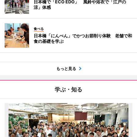
日本橋で「ECO EDO」 風鈴や浴衣で「江戸の
涼」体感
食べる
日本橋「にんべん」でかつお節削り体験 老舗で和
食の基礎を学ぶ
もっと見る
学ぶ・知る