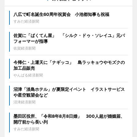
八広で町名誕生60周年祝賀会 小池都知事も祝福
すみだ経済新聞
佐賀に「ばくてん屋」 「シルク・ドゥ・ソレイユ」元パ
フォーマーが指導
佐賀経済新聞
今帰仁・上運天に「ナギッコ」 島ラッキョウやモズクの
加工品販売
やんばる経済新聞
沼津「淡島ホテル」が夏限定イベント イラストサービス
や星空観望会など
沼津経済新聞
墨田区役所、「令和8年8月8日婚」 300人超が婚姻届、
開庁前から長い列
すみだ経済新聞