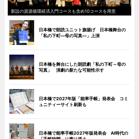
新設の資源循環経済入門コースも含め10コースを用意
日本橋で朗読ユニット旗揚げ 日本橋舞台の
「私の下町―母の写真―」上演
日本橋を舞台にした朗読劇「私の下町～母の
写真」 演劇の新たな可能性示す
日本橋で2027年版「能率手帳」発表会 コミ
ュニティーサイト刷新も
日本橋で能率手帳2027年版発表会 AI時代の
「手帳時間」に寄り添う