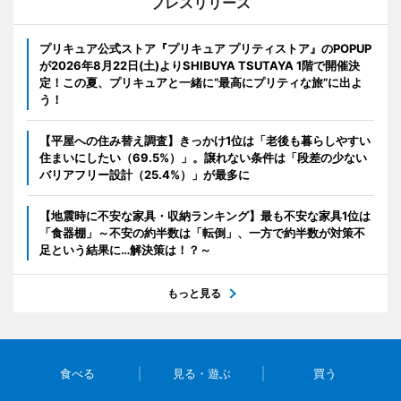
プレスリリース
プリキュア公式ストア『プリキュア プリティストア』のPOPUP
が2026年8月22日(土)よりSHIBUYA TSUTAYA 1階で開催決
定！この夏、プリキュアと一緒に“最高にプリティな旅”に出よ
う！
【平屋への住み替え調査】きっかけ1位は「老後も暮らしやすい
住まいにしたい（69.5%）」。譲れない条件は「段差の少ない
バリアフリー設計（25.4%）」が最多に
【地震時に不安な家具・収納ランキング】最も不安な家具1位は
「食器棚」～不安の約半数は「転倒」、一方で約半数が対策不
足という結果に…解決策は！？～
もっと見る
食べる
見る・遊ぶ
買う