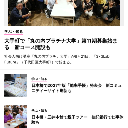
学ぶ・知る
大手町で「丸の内プラチナ大学」第11期募集始ま
る 新コース開設も
社会人向け講座「丸の内プラチナ大学」が8月21日、「3×3Lab
Future」（千代田区大手町1）で始まる。
学ぶ・知る
日本橋で2027年版「能率手帳」発表会 新コミュ
ニティーサイト刷新も
学ぶ・知る
日本橋・三井本館で親子ツアー 信託銀行で仕事体
験も