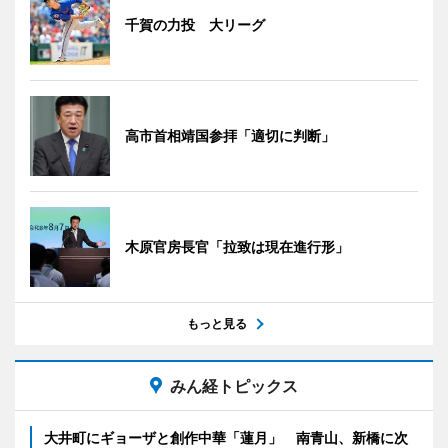
千賀の力投 大リーグ
高市首相靖国参拝「適切に判断」
木原官房長官「拉致は現在進行形」
もっと見る
みん経トピックス
大井町にギョーザと創作中華「蓮月」 南青山、新橋に次