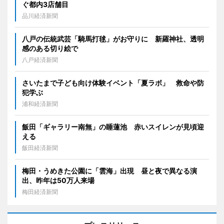
ぐ都内3店舗目
品川経済新聞
八戸の伝統武芸「騎馬打毬」がお守りに 新羅神社、透明
感のある切り絵で
八戸経済新聞
さいたまで子ども向け体験イベント「夏ラボ」 救命や防
犯学ぶ
浦和経済新聞
飯田「ギャラリー南無」の睡蓮池 赤いスイレンが見頃迎
える
飯田経済新聞
梅田・うめきた公園に「雲海」出現 昼と夜で異なる演
出、昨年は50万人来場
梅田経済新聞