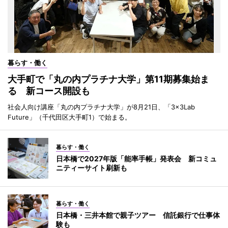
暮らす・働く
大手町で「丸の内プラチナ大学」第11期募集始ま
る 新コース開設も
社会人向け講座「丸の内プラチナ大学」が8月21日、「3×3Lab
Future」（千代田区大手町1）で始まる。
暮らす・働く
日本橋で2027年版「能率手帳」発表会 新コミュ
ニティーサイト刷新も
暮らす・働く
日本橋・三井本館で親子ツアー 信託銀行で仕事体
験も