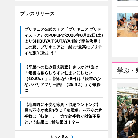
プレスリリース
プリキュア公式ストア『プリキュア プリテ
ィストア』のPOPUPが2026年8月22日(土)
よりSHIBUYA TSUTAYA 1階で開催決定！
この夏、プリキュアと一緒に“最高にプリテ
ィな旅”に出よう！
【平屋への住み替え調査】きっかけ1位は
学ぶ・
「老後も暮らしやすい住まいにしたい
（69.5%）」。譲れない条件は「段差の少
ないバリアフリー設計（25.4%）」が最多
に
【地震時に不安な家具・収納ランキング】
最も不安な家具1位は「食器棚」～不安の約
半数は「転倒」、一方で約半数が対策不足
という結果に…解決策は！？～
もっと見る