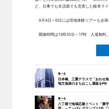
ど、仕事でも生活面でも充実した岐阜ライ
9月4日～6日には現地体験ツアーも企画
開催時間は13時30分～17時 入場無料
食べる
日本橋、三重テラスで「おわせ魚
地方漁港のまちおこし通販をPR
食べる
八丁堀で地域応援イベント「勝手
団」－てっぱんグランプリ1位「