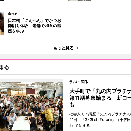
食べる
日本橋「にんべん」でかつお
節削り体験 老舗で和食の基
礎を学ぶ
もっと見る
知る
学ぶ・知る
大手町で「丸の内プラチ
第11期募集始まる 新コ
も
社会人向け講座「丸の内プラチナ大
21日、「3×3Lab Future」（千
1）で始まる。