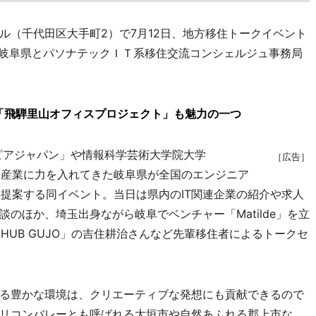
（千代田区大手町2）で7月12日、地方移住トークイベント
主催は岐阜県とパソナテックＩＴ系移住交流コンシェルジュ事務局
「飛騨里山オフィスプロジェクト」も魅力の一つ
ピアジャパン」や情報科学芸術大学院大学
［広告］
情報産業に力を入れてきた岐阜県が全国のエンジニア
を提案する同イベント。当日は県内のIT関連企業の紹介や求人
のほか、埼玉出身ながら岐阜でベンチャー「Matilde」を立
HUB GUJO」の吉住耕治さんなど先輩移住者によるトークセ
る豊かな環境は、クリエーティブな発想にも貢献できるので
リコンバレーとも呼ばれる大垣市や自然あふれる郡上市な