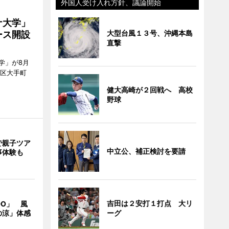
外国人受け入れ方針、議論開始
ナ大学」
大型台風１３号、沖縄本島
ース開設
直撃
学」が8月
代田区大手町
健大高崎が２回戦へ 高校
野球
で親子ツア
中立公、補正検討を要請
事体験も
吉田は２安打１打点 大リ
DO」 風
の涼」体感
ーグ