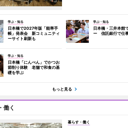
学ぶ・知る
学ぶ・知る
日本橋で2027年版「能率手
日本橋・三井本館
帳」発表会 新コミュニティ
ー 信託銀行で仕
ーサイト刷新も
学ぶ・知る
日本橋「にんべん」でかつお
節削り体験 老舗で和食の基
礎を学ぶ
もっと見る
・働く
暮らす・働く