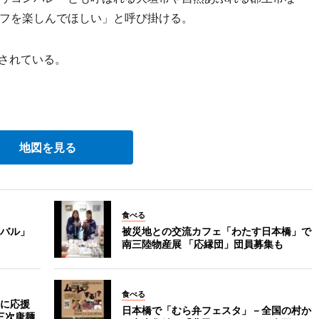
フを楽しんでほしい」と呼び掛ける。
されている。
。
地図を見る
食べる
バル」
被災地との交流カフェ「わたす日本橋」で
南三陸物産展 「応縁団」団員募集も
食べる
に応援
日本橋で「むら弁フェスタ」－全国の村か
三次唐麺