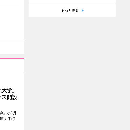
もっと見る
ナ大学」
ース開設
学」が8月
代田区大手町