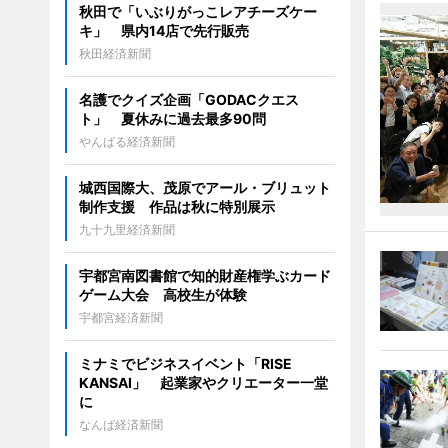
秋田で「いぶりがっこレアチーズケー
キ」 県内14店で先行販売
秋田経済新聞
名護でクイズ企画「GODACクエス
ト」 夏休みに過去最多90問
やんばる経済新聞
城西国際大、茂原でアール・ブリュット
制作支援 作品は秋に特別展示
九十九里経済新聞
宇都宮南図書館で知的財産権学ぶカード
ゲーム大会 高校生が体験
宇都宮経済新聞
ミナミでビジネスイベント「RISE
KANSAI」 起業家やクリエーター一堂
に
なんば経済新聞