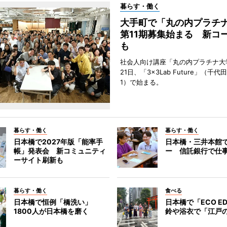
暮らす・働く
大手町で「丸の内プラチ
第11期募集始まる 新コ
も
社会人向け講座「丸の内プラチナ大
21日、「3×3Lab Future」（千
1）で始まる。
暮らす・働く
暮らす・働く
日本橋で2027年版「能率手
日本橋・三井本館
帳」発表会 新コミュニティ
ー 信託銀行で仕
ーサイト刷新も
暮らす・働く
食べる
日本橋で恒例「橋洗い」
日本橋で「ECO E
1800人が日本橋を磨く
鈴や浴衣で「江戸