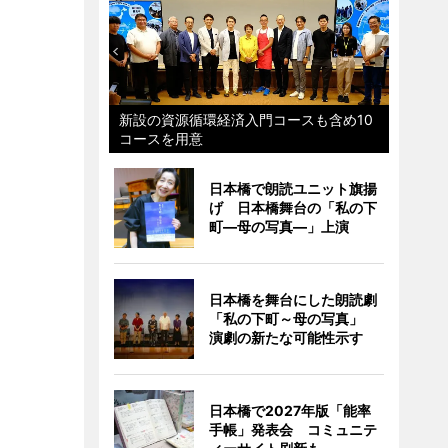
新設の資源循環経済入門コースも含め10
コースを用意
日本橋で朗読ユニット旗揚
げ 日本橋舞台の「私の下
町―母の写真―」上演
日本橋を舞台にした朗読劇
「私の下町～母の写真」
演劇の新たな可能性示す
日本橋で2027年版「能率
手帳」発表会 コミュニテ