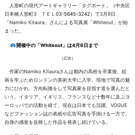
人形町の現代アートギャラリー「タグボート」（中央区
日本橋人形町3 ＴＥＬ
03-5645-3242
）で3月9日、
「Namiko Kitaura」さんによる写真展「Whiteout」が始
まった。
開催中の「Whiteout」は4月6日まで
［広告］
作家のNamiko Kitauraさんは都内の高校を卒業後、絵
画を学ぶためロンドンの美術大学に入学。現地で写真の魅
力にひかれ、方向転換をして写真家を目指す道を選んだと
いう。イタリア、イギリス、フランスなど十数年に及ぶヨ
ーロッパでの活動を経て、現在は日本でも活躍。VOGUE
などファッション誌の表紙や広告写真を手掛ける一方で、
自身の感覚を反映した作品を発表し続けている。