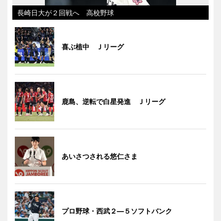
長崎日大が２回戦へ 高校野球
喜ぶ植中 Ｊリーグ
鹿島、逆転で白星発進 Ｊリーグ
あいさつされる悠仁さま
プロ野球・西武２―５ソフトバンク