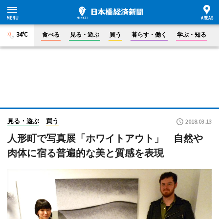
34°C
食べる
見る・遊ぶ
買う
暮らす・働く
学ぶ・知る
見る・遊ぶ
買う
2018.03.13
人形町で写真展「ホワイトアウト」 自然や
肉体に宿る普遍的な美と質感を表現