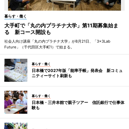
暮らす・働く
大手町で「丸の内プラチナ大学」第11期募集始ま
る 新コース開設も
社会人向け講座「丸の内プラチナ大学」が8月21日、「3×3Lab
Future」（千代田区大手町1）で始まる。
暮らす・働く
日本橋で2027年版「能率手帳」発表会 新コミュ
ニティーサイト刷新も
暮らす・働く
日本橋・三井本館で親子ツアー 信託銀行で仕事体
験も