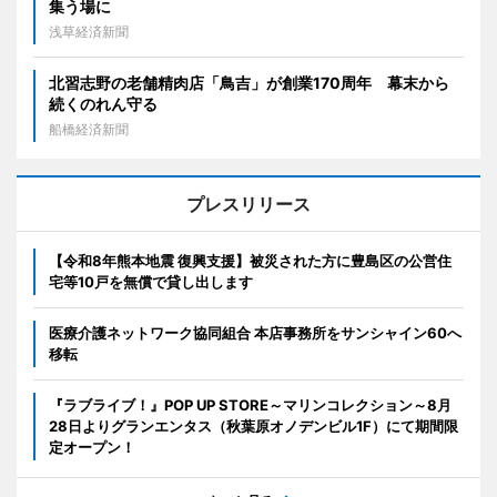
集う場に
浅草経済新聞
北習志野の老舗精肉店「鳥吉」が創業170周年 幕末から
続くのれん守る
船橋経済新聞
プレスリリース
【令和8年熊本地震 復興支援】被災された方に豊島区の公営住
宅等10戸を無償で貸し出します
医療介護ネットワーク協同組合 本店事務所をサンシャイン60へ
移転
『ラブライブ！』POP UP STORE～マリンコレクション～8月
28日よりグランエンタス（秋葉原オノデンビル1F）にて期間限
定オープン！