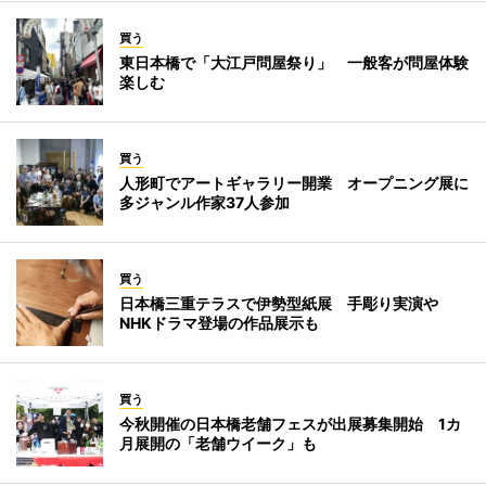
買う
東日本橋で「大江戸問屋祭り」 一般客が問屋体験
楽しむ
買う
人形町でアートギャラリー開業 オープニング展に
多ジャンル作家37人参加
買う
日本橋三重テラスで伊勢型紙展 手彫り実演や
NHKドラマ登場の作品展示も
買う
今秋開催の日本橋老舗フェスが出展募集開始 1カ
月展開の「老舗ウイーク」も