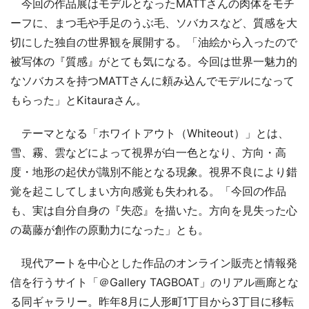
今回の作品展はモデルとなったMATTさんの肉体をモチ
ーフに、まつ毛や手足のうぶ毛、ソバカスなど、質感を大
切にした独自の世界観を展開する。「油絵から入ったので
被写体の『質感』がとても気になる。今回は世界一魅力的
なソバカスを持つMATTさんに頼み込んでモデルになって
もらった」とKitauraさん。
テーマとなる「ホワイトアウト（Whiteout）」とは、
雪、霧、雲などによって視界が白一色となり、方向・高
度・地形の起伏が識別不能となる現象。視界不良により錯
覚を起こしてしまい方向感覚も失われる。「今回の作品
も、実は自分自身の『失恋』を描いた。方向を見失った心
の葛藤が創作の原動力になった」とも。
現代アートを中心とした作品のオンライン販売と情報発
信を行うサイト「＠Gallery TAGBOAT」のリアル画廊とな
る同ギャラリー。昨年8月に人形町1丁目から3丁目に移転