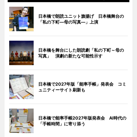
日本橋で朗読ユニット旗揚げ 日本橋舞台の
「私の下町―母の写真―」上演
日本橋を舞台にした朗読劇「私の下町～母の
写真」 演劇の新たな可能性示す
日本橋で2027年版「能率手帳」発表会 コミ
ュニティーサイト刷新も
日本橋で能率手帳2027年版発表会 AI時代の
「手帳時間」に寄り添う