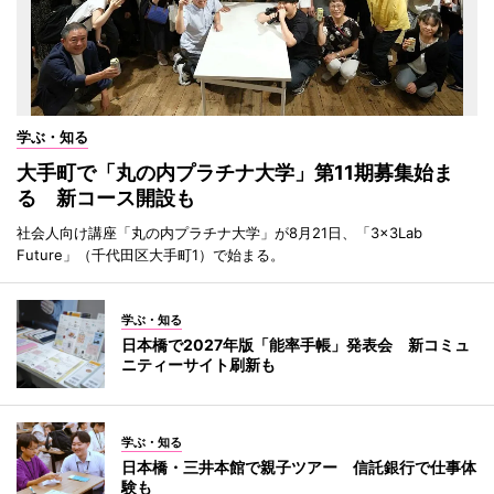
学ぶ・知る
大手町で「丸の内プラチナ大学」第11期募集始ま
る 新コース開設も
社会人向け講座「丸の内プラチナ大学」が8月21日、「3×3Lab
Future」（千代田区大手町1）で始まる。
学ぶ・知る
日本橋で2027年版「能率手帳」発表会 新コミュ
ニティーサイト刷新も
学ぶ・知る
日本橋・三井本館で親子ツアー 信託銀行で仕事体
験も