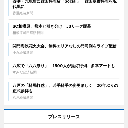
香港・九龍塘に韓国料理店「Social」 韓国定番料理を現
代風に
香港経済新聞
SC相模原、熊本と引き分け J3リーグ開幕
相模原町田経済新聞
関門海峡花火大会、無料エリアなしの門司側をライブ配信
小倉経済新聞
八広で「八八祭り」 1500人が提灯行列、多幸アートも
すみだ経済新聞
八戸の「騎馬打毬」、若手騎手の姿勇ましく 20年ぶりの
正式参拝も
八戸経済新聞
プレスリリース