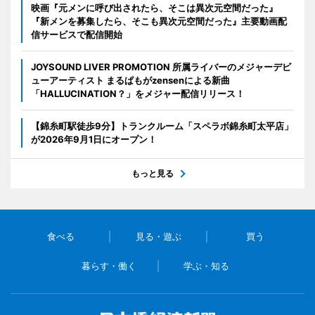
映画『元メンに呼び出されたら、そこは異次元空間だった』
『新メンを募集したら、そこも異次元空間だった』主要動画配
信サービスで配信開始
JOYSOUND LIVER PROMOTION 所属ライバーのメジャーデビ
ューアーティスト まるぱもがzensenによる新曲
「HALLUCINATION？」をメジャー配信リリース！
【錦糸町駅徒歩9分】トランクルーム「スペラボ錦糸町太平店」
が2026年9月1日にオープン！
もっと見る
食べる
見る・遊ぶ
買う
暮らす・働く
学ぶ・知る