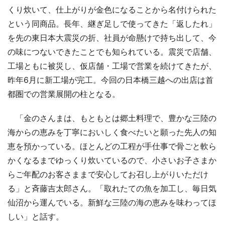
くり炊いて、仕上がりが金色になることから名付けられた
という同商品。長年、継ぎ足しで使ってきた「返したれ」
を先の東日本大震災の折、社員が命懸けで持ち出して、今
の味につないできたことでも知られている。震災で店舗、
工場ともに被災し、仮店舗・工場で営業を続けてきたが、
昨年6月に新工場が完工。今回の日本橋三越への出店は首
都圏での営業展開の柱となる。
「金のさんまは、もともとは郷土料理で、豊かな三陸の
海からの恵みを丁寧においしく食べたいと願った先人の知
恵を預かっている。ほとんどの工程が手仕事で骨ごと軟ら
かくなるまでゆっくり炊いているので、小さいお子さまか
らご年配のお客さままで安心してお召し上がりいただけ
る」と斉藤吉太郎さん。「取れたての魚を加工し、毎日気
仙沼から運んでいる。新鮮な三陸の海の恵みを味わってほ
しい」と話す。