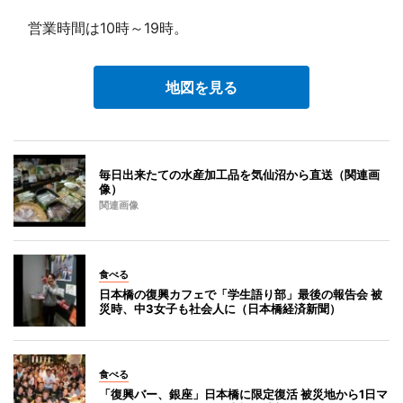
営業時間は10時～19時。
地図を見る
毎日出来たての水産加工品を気仙沼から直送（関連画
像）
関連画像
食べる
日本橋の復興カフェで「学生語り部」最後の報告会 被
災時、中3女子も社会人に（日本橋経済新聞）
食べる
「復興バー、銀座」日本橋に限定復活 被災地から1日マ