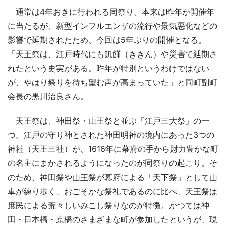
通常は4年おきに行われる同祭り。本来は昨年が開催年
に当たるが、新型インフルエンザの流行や景気悪化などの
影響で延期されたため、今回は5年ぶりの開催となる。
「天王祭は、江戸時代にも飢饉（ききん）や災害で延期さ
れたという史実がある。昨年が特別というわけではない
が、やはり祭りを待ち望む声が高まっていた」と同町副町
会長の黒川治良さん。
天王祭は、神田祭・山王祭と並ぶ「江戸三大祭」の一
つ。江戸の守り神とされた神田明神の境内にあった3つの
神社（天王三社）が、1616年に幕府の手から財力豊かな町
の名主にまかされるようになったのが同祭りの起こり。そ
のため、神田祭や山王祭が幕府による「天下祭」として山
車が練り歩く、おごそかな祭礼であるのに比べ、天王祭は
庶民による荒々しいみこし祭りなのが特徴。かつては神
田・日本橋・京橋のさまざまな町が参加したというが、現