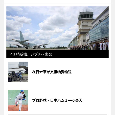
Ｐ１哨戒機、ジブチへ出発
在日米軍が支援物資輸送
プロ野球・日本ハム１―０楽天