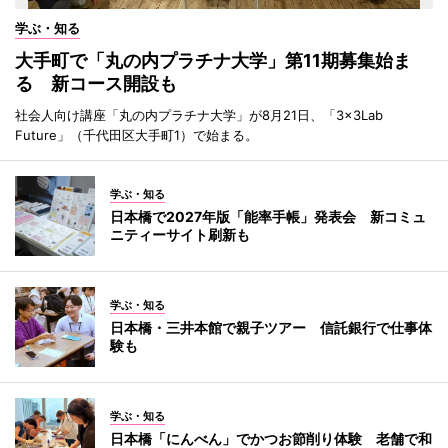
学ぶ・知る
大手町で「丸の内プラチナ大学」第11期募集始ま
る 新コース開設も
社会人向け講座「丸の内プラチナ大学」が8月21日、「3×3Lab
Future」（千代田区大手町1）で始まる。
学ぶ・知る
日本橋で2027年版「能率手帳」発表会 新コミュ
ニティーサイト刷新も
学ぶ・知る
日本橋・三井本館で親子ツアー 信託銀行で仕事体
験も
学ぶ・知る
日本橋「にんべん」でかつお節削り体験 老舗で和