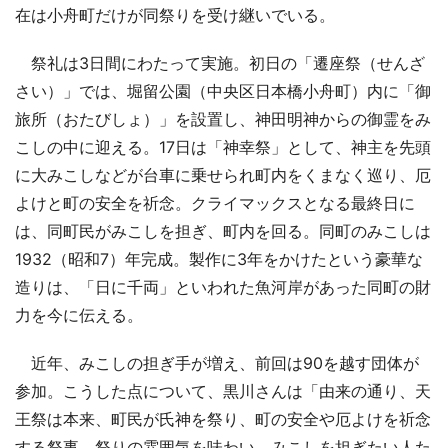
在は小舟町だけが同祭りを受け継いでいる。
祭礼は3日間にわたって実施。初日の「遷座祭（せんざ
さい）」では、堀留公園（中央区日本橋小舟町）内に「御
旅所（おたびしょ）」を設置し、神田明神からの御霊をみ
こしの中に迎える。17日は「神幸祭」として、神主を先頭
に大みこしなどが台車に乗せられ町内をくまなく巡り、厄
よけと町の安全を祈念。クライマックスとなる最終日に
は、同町民がみこしを担ぎ、町内を回る。同町のみこしは
1932（昭和7）年完成。製作に3年をかけたという豪華な
造りは、「日に千両」といわれた魚河岸があった同町の財
力を今に伝える。
近年、みこしの担ぎ手が増え、前回は90を越す団体が
参加。こうした点について、黒川さんは「由来の通り、天
王祭は本来、町民が氏神を祭り、町の安全や厄よけを祈念
する祭事。祭りの雰囲気を味わい、みこしを担ぎたい人た