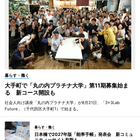
暮らす・働く
大手町で「丸の内プラチナ大学」第11期募集始ま
る 新コース開設も
社会人向け講座「丸の内プラチナ大学」が8月21日、「3×3Lab
Future」（千代田区大手町1）で始まる。
暮らす・働く
日本橋で2027年版「能率手帳」発表会 新コミュ
ニティーサイト刷新も