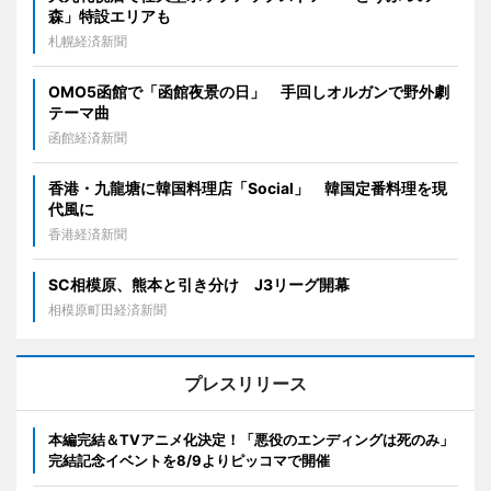
森」特設エリアも
札幌経済新聞
OMO5函館で「函館夜景の日」 手回しオルガンで野外劇
テーマ曲
函館経済新聞
香港・九龍塘に韓国料理店「Social」 韓国定番料理を現
代風に
香港経済新聞
SC相模原、熊本と引き分け J3リーグ開幕
相模原町田経済新聞
プレスリリース
本編完結＆TVアニメ化決定！「悪役のエンディングは死のみ」
完結記念イベントを8/9よりピッコマで開催