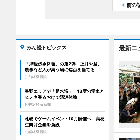
前の
みん経トピックス
最新ニ
「津軽伝承料理」の第2弾 正月や盆、
農事など人が集う場に焦点を当てる
弘前経済新聞
星野エリアで「足水浴」 13度の湧水と
ヒノキ香るおけで清涼体験
軽井沢経済新聞
札幌でゲームイベント10月開催へ 高校
生向け企画を新設
札幌経済新聞