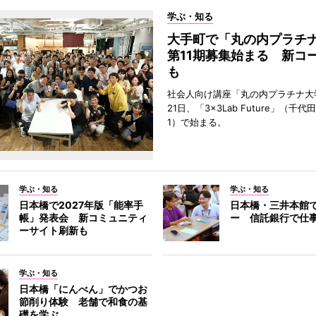
学ぶ・知る
大手町で「丸の内プラチ
第11期募集始まる 新コ
も
社会人向け講座「丸の内プラチナ大
21日、「3×3Lab Future」（千
1）で始まる。
学ぶ・知る
学ぶ・知る
日本橋で2027年版「能率手
日本橋・三井本館
帳」発表会 新コミュニティ
ー 信託銀行で仕
ーサイト刷新も
学ぶ・知る
日本橋「にんべん」でかつお
節削り体験 老舗で和食の基
礎を学ぶ