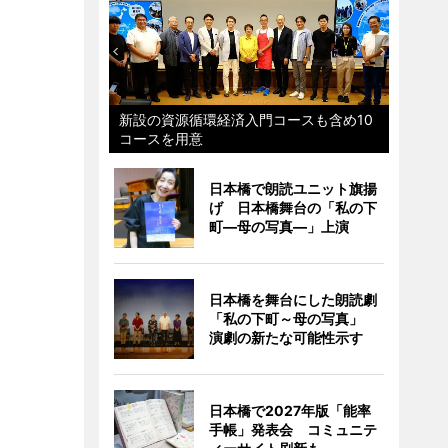
新設の資源循環経済入門コースも含め10
コースを用意
日本橋で朗読ユニット旗揚
げ 日本橋舞台の「私の下
町―母の写真―」上演
日本橋を舞台にした朗読劇
「私の下町～母の写真」
演劇の新たな可能性示す
日本橋で2027年版「能率
手帳」発表会 コミュニテ