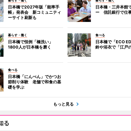
暮らす・働く
暮らす・働く
日本橋で2027年版「能率手
日本橋・三井本館
帳」発表会 新コミュニティ
ー 信託銀行で仕
ーサイト刷新も
暮らす・働く
食べる
日本橋で恒例「橋洗い」
日本橋で「ECO E
1800人が日本橋を磨く
鈴や浴衣で「江戸
食べる
日本橋「にんべん」でかつお
節削り体験 老舗で和食の基
礎を学ぶ
もっと見る
知る