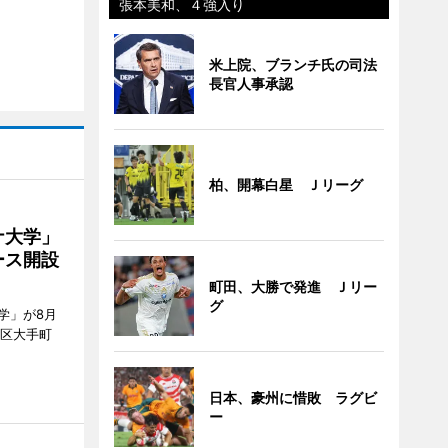
張本美和、４強入り
米上院、ブランチ氏の司法
長官人事承認
柏、開幕白星 Ｊリーグ
ナ大学」
ース開設
町田、大勝で発進 Ｊリー
グ
学」が8月
代田区大手町
日本、豪州に惜敗 ラグビ
ー