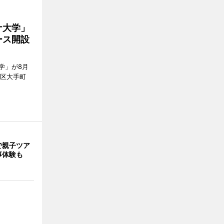
ナ大学」
ース開設
学」が8月
代田区大手町
で親子ツア
事体験も