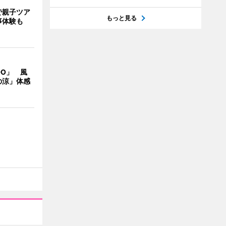
で親子ツア
もっと見る
事体験も
DO」 風
の涼」体感