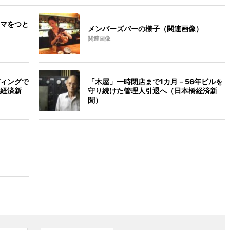
マをつと
メンバーズバーの様子（関連画像）
関連画像
ィングで
「木屋」一時閉店まで1カ月－56年ビルを
経済新
守り続けた管理人引退へ（日本橋経済新
聞）