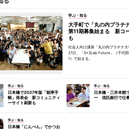
知る
学ぶ・知る
大手町で「丸の内プラチ
第11期募集始まる 新コ
も
社会人向け講座「丸の内プラチナ大
21日、「3×3Lab Future」（千
1）で始まる。
学ぶ・知る
学ぶ・知る
日本橋で2027年版「能率手
日本橋・三井本館
帳」発表会 新コミュニティ
ー 信託銀行で仕
ーサイト刷新も
学ぶ・知る
日本橋「にんべん」でかつお