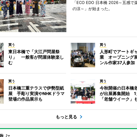
「ECO EDO 日本橋 2026～五感
の涼～」が始まった。
買う
買う
東日本橋で「大江戸問屋祭
人形町でアートギ
り」 一般客が問屋体験楽し
業 オープニング
む
ンル作家37人参加
買う
買う
日本橋三重テラスで伊勢型紙
今秋開催の日本橋
展 手彫り実演やNHKドラマ
が出展募集開始 1
登場の作品展示も
「老舗ウイーク」
もっと見る
遊ぶ