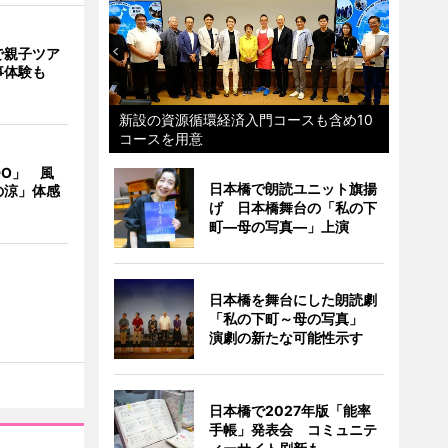
で親子ツア
事体験も
新設の資源循環経済入門コースも含め10
コースを用意
DO」 風
日本橋で朗読ユニット旗揚
の涼」体感
げ 日本橋舞台の「私の下
町―母の写真―」上演
日本橋を舞台にした朗読劇
「私の下町～母の写真」
演劇の新たな可能性示す
日本橋で2027年版「能率
手帳」発表会 コミュニテ