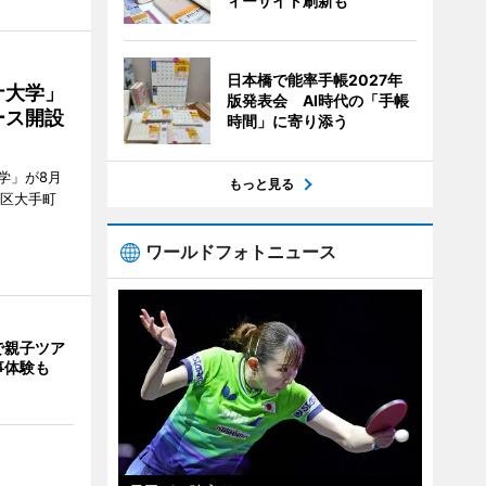
ィーサイト刷新も
日本橋で能率手帳2027年
ナ大学」
版発表会 AI時代の「手帳
ース開設
時間」に寄り添う
学」が8月
もっと見る
代田区大手町
ワールドフォトニュース
で親子ツア
事体験も