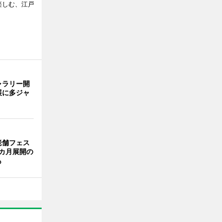
で楽しむ、江戸
ャラリー開
展に多ジャ
老舗フェス
カ月展開の
も