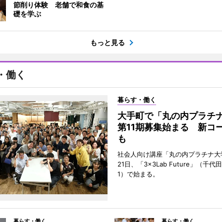
節削り体験 老舗で和食の基
礎を学ぶ
もっと見る
・働く
暮らす・働く
大手町で「丸の内プラチ
第11期募集始まる 新コ
も
社会人向け講座「丸の内プラチナ大
21日、「3×3Lab Future」（千
1）で始まる。
暮らす・働く
暮らす・働く