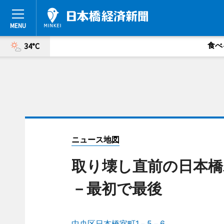
食べ
34°C
ニュース地図
取り壊し直前の日本橋
－最初で最後
中央区日本橋室町1－5－6