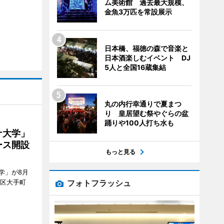
ム美術館 過去最大規模、
金魚3万匹を常設展示
日本橋、福徳の森で音楽と
日本酒楽しむイベント DJ
5人と全国16蔵集結
丸の内行幸通りで夏まつ
り 皇居望む祭やぐらの盆
踊りや100人打ち水も
ナ大学」
ース開設
もっと見る
学」が8月
フォトフラッシュ
代田区大手町