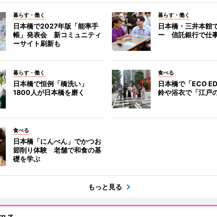
暮らす・働く
暮らす・働く
日本橋で2027年版「能率手
日本橋・三井本館
帳」発表会 新コミュニティ
ー 信託銀行で仕
ーサイト刷新も
暮らす・働く
食べる
日本橋で恒例「橋洗い」
日本橋で「ECO E
1800人が日本橋を磨く
鈴や浴衣で「江戸
食べる
日本橋「にんべん」でかつお
節削り体験 老舗で和食の基
礎を学ぶ
もっと見る