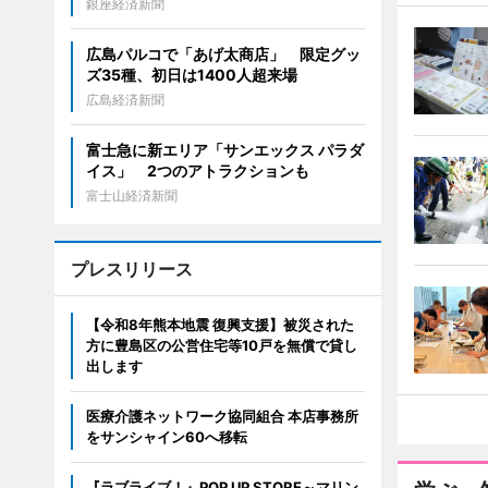
銀座経済新聞
広島パルコで「あげ太商店」 限定グッ
ズ35種、初日は1400人超来場
広島経済新聞
富士急に新エリア「サンエックス パラダ
イス」 2つのアトラクションも
富士山経済新聞
プレスリリース
【令和8年熊本地震 復興支援】被災された
方に豊島区の公営住宅等10戸を無償で貸し
出します
医療介護ネットワーク協同組合 本店事務所
をサンシャイン60へ移転
『ラブライブ！』POP UP STORE～マリン