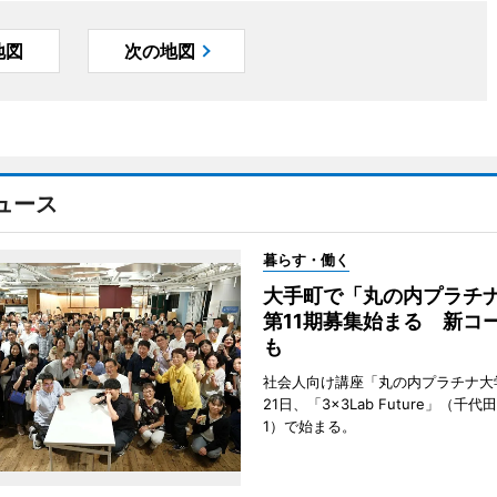
地図
次の地図
ュース
暮らす・働く
大手町で「丸の内プラチ
第11期募集始まる 新コ
も
社会人向け講座「丸の内プラチナ大
21日、「3×3Lab Future」（千
1）で始まる。