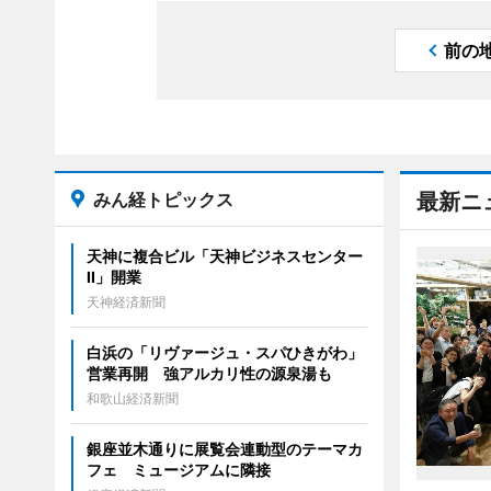
前の
みん経トピックス
最新ニ
天神に複合ビル「天神ビジネスセンター
II」開業
天神経済新聞
白浜の「リヴァージュ・スパひきがわ」
営業再開 強アルカリ性の源泉湯も
和歌山経済新聞
銀座並木通りに展覧会連動型のテーマカ
フェ ミュージアムに隣接