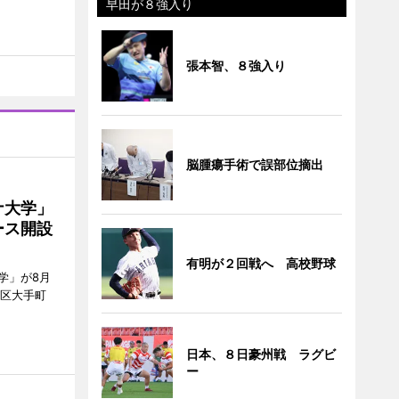
早田が８強入り
張本智、８強入り
脳腫瘍手術で誤部位摘出
ナ大学」
ース開設
有明が２回戦へ 高校野球
学」が8月
代田区大手町
日本、８日豪州戦 ラグビ
ー