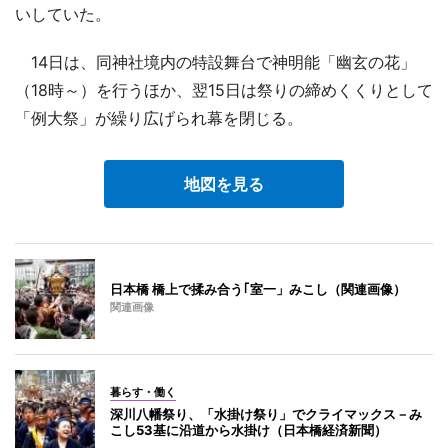
いしていた。
14日は、同神社境内の特設舞台で神明能「幽玄の花」
（18時～）を行うほか、翌15日は祭りの締めくくりとして
「例大祭」が繰り広げられ幕を閉じる。
地図を見る
日本橋 橋上で揉み合う｢室一」みこし（関連画像）
関連画像
暮らす・働く
深川八幡祭り、「水掛け祭り」でクライマックス－み
こし53基に沿道から水掛け（日本橋経済新聞）