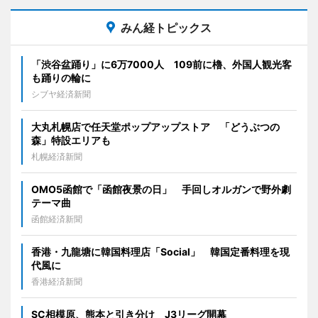
みん経トピックス
「渋谷盆踊り」に6万7000人 109前に櫓、外国人観光客
も踊りの輪に
シブヤ経済新聞
大丸札幌店で任天堂ポップアップストア 「どうぶつの
森」特設エリアも
札幌経済新聞
OMO5函館で「函館夜景の日」 手回しオルガンで野外劇
テーマ曲
函館経済新聞
香港・九龍塘に韓国料理店「Social」 韓国定番料理を現
代風に
香港経済新聞
SC相模原、熊本と引き分け J3リーグ開幕