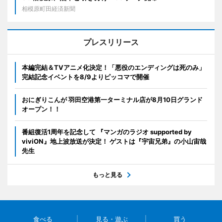
相模原町田経済新聞
プレスリリース
本編完結＆TVアニメ化決定！「悪役のエンディングは死のみ」
完結記念イベントを8/9よりピッコマで開催
おにぎりこんが 羽田空港第一ターミナル店が8月10日グランド
オープン！！
番組復活1周年を記念して 『マンガのラジオ supported by
viviON』地上波放送が決定！ ゲストは『宇宙兄弟』の小山宙哉
先生
もっと見る
食べる
見る・遊ぶ
買う