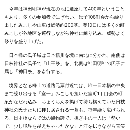
今年は神田明神が現在の地に遷座して400年ということ
もあり、多くの参加者でにぎわい、氏子108町会から繰り
出したみこしや山車は総勢約200基。翌10日には多くの町
みこしが各地区を巡行しながら神社に練り込み、威勢よく
祭りを盛り上げた。
日本橋の氏子域は日本橋川を境に南北に分かれ、南側は
日枝神社の氏子で「山王祭」を、北側は神田明神の氏子に
属し「神田祭」を斎行する。
境界となる橋上の道路元票付近では、唯一日本橋の中央
まで繰り出せる「室一」みこしを担いだ室町1丁目会の町
衆がなだれ込み、ちょうちんを掲げて待ち構えていた日枝
神社の氏子たちに押し戻される一幕も。毎年繰り広げられ
る、日本橋ならではの風物詩で、担ぎ手の一人は「勢い
で、少し境界を越えちゃったかな」と汗を拭きながら苦笑