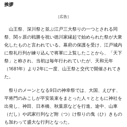
挨拶
［広告］
山王祭、深川祭と並ぶ江戸三大祭りの一つとされる同
祭、関ヶ原の戦勝を祝い徳川家縁起で始められた祭が大衆
化したものと言われている。幕府の保護を受け、江戸城内
に祭礼行列が練り込んで将軍に上覧したことから、「天下
祭」と称され、当初は毎年行われていたが、天和元年
（1681年）より2年に一度、山王祭と交代で開催されてき
た。
祭りのメーンとなる9日の神幸祭では、大国、えびす、
平将門のみこしが平安装束をまとった人々とともに神社を
出発し、神田、日本橋、秋葉原などを行進。途中、山車
（だし）や武家行列など附（つ）け祭りの曳（ひ）きもの
も加わって盛大な行列となった。