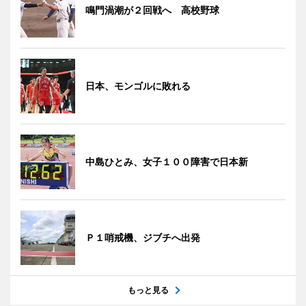
鳴門渦潮が２回戦へ 高校野球
日本、モンゴルに敗れる
中島ひとみ、女子１００障害で日本新
Ｐ１哨戒機、ジブチへ出発
もっと見る