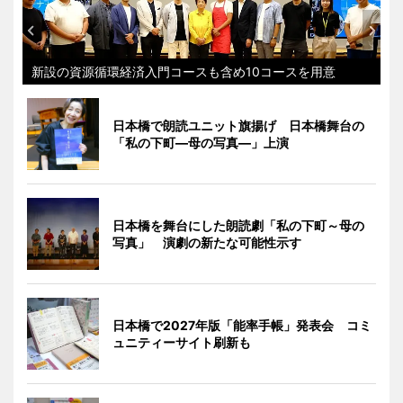
新設の資源循環経済入門コースも含め10コースを用意
日本橋で朗読ユニット旗揚げ 日本橋舞台の
「私の下町―母の写真―」上演
日本橋を舞台にした朗読劇「私の下町～母の
写真」 演劇の新たな可能性示す
日本橋で2027年版「能率手帳」発表会 コミ
ュニティーサイト刷新も