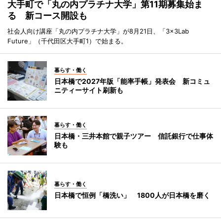
大手町で「丸の内プラチナ大学」第11期募集始ま
る 新コース開設も
社会人向け講座「丸の内プラチナ大学」が8月21日、「3×3Lab
Future」（千代田区大手町1）で始まる。
暮らす・働く
日本橋で2027年版「能率手帳」発表会 新コミュ
ニティーサイト刷新も
暮らす・働く
日本橋・三井本館で親子ツアー 信託銀行で仕事体
験も
暮らす・働く
日本橋で恒例「橋洗い」 1800人が日本橋を磨く