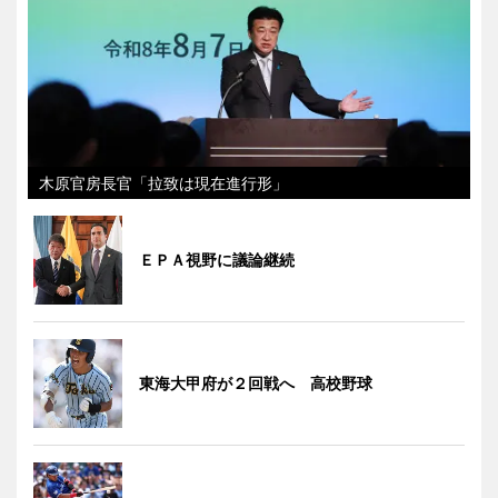
木原官房長官「拉致は現在進行形」
ＥＰＡ視野に議論継続
東海大甲府が２回戦へ 高校野球