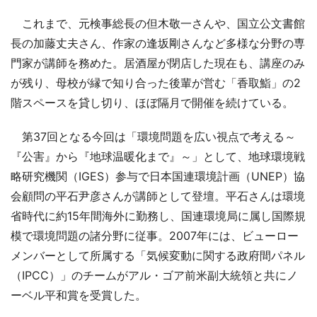
これまで、元検事総長の但木敬一さんや、国立公文書館
長の加藤丈夫さん、作家の逢坂剛さんなど多様な分野の専
門家が講師を務めた。居酒屋が閉店した現在も、講座のみ
が残り、母校が縁で知り合った後輩が営む「香取鮨」の2
階スペースを貸し切り、ほぼ隔月で開催を続けている。
第37回となる今回は「環境問題を広い視点で考える～
『公害』から『地球温暖化まで』～」として、地球環境戦
略研究機関（IGES）参与で日本国連環境計画（UNEP）協
会顧問の平石尹彦さんが講師として登壇。平石さんは環境
省時代に約15年間海外に勤務し、国連環境局に属し国際規
模で環境問題の諸分野に従事。2007年には、ビューロー
メンバーとして所属する「気候変動に関する政府間パネル
（IPCC）」のチームがアル・ゴア前米副大統領と共にノ
ーベル平和賞を受賞した。