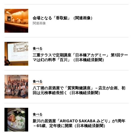
会場となる「香取鮨」（関連画像）
関連画像
食べる
三重テラスで定期講座「日本橋アカデミー」 第1回テー
マは幻の料亭「百川」（日本橋経済新聞）
食べる
八丁堀の居酒屋で「質実剛健講座」－店主が企画、初
回は元検事総長招く（日本橋経済新聞）
食べる
新川の居酒屋「ARIGATO SAKABA みどり」が1周年
－65歳、定年後に開業（日本橋経済新聞）