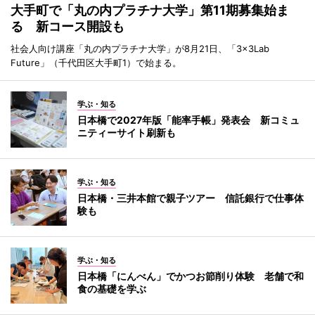
大手町で「丸の内プラチナ大学」第11期募集始ま
る 新コース開設も
社会人向け講座「丸の内プラチナ大学」が8月21日、「3×3Lab
Future」（千代田区大手町1）で始まる。
学ぶ・知る
日本橋で2027年版「能率手帳」発表会 新コミュ
ニティーサイト刷新も
学ぶ・知る
日本橋・三井本館で親子ツアー 信託銀行で仕事体
験も
学ぶ・知る
日本橋「にんべん」でかつお節削り体験 老舗で和
食の基礎を学ぶ