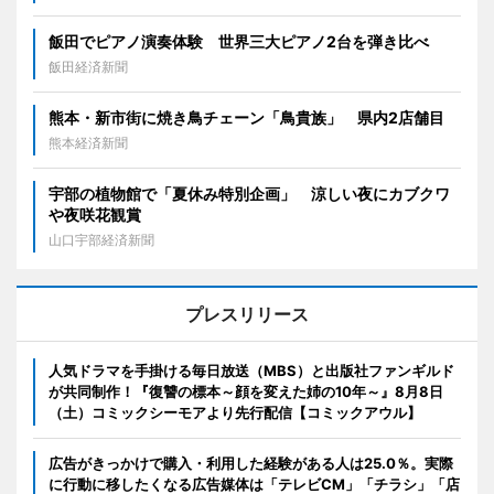
飯田でピアノ演奏体験 世界三大ピアノ2台を弾き比べ
飯田経済新聞
熊本・新市街に焼き鳥チェーン「鳥貴族」 県内2店舗目
熊本経済新聞
宇部の植物館で「夏休み特別企画」 涼しい夜にカブクワ
や夜咲花観賞
山口宇部経済新聞
プレスリリース
人気ドラマを手掛ける毎日放送（MBS）と出版社ファンギルド
が共同制作！『復讐の標本～顔を変えた姉の10年～』8月8日
（土）コミックシーモアより先行配信【コミックアウル】
広告がきっかけで購入・利用した経験がある人は25.0％。実際
に行動に移したくなる広告媒体は「テレビCM」「チラシ」「店