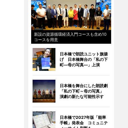
新設の資源循環経済入門コースも含め10
コースを用意
日本橋で朗読ユニット旗揚
げ 日本橋舞台の「私の下
町―母の写真―」上演
日本橋を舞台にした朗読劇
「私の下町～母の写真」
演劇の新たな可能性示す
日本橋で2027年版「能率
手帳」発表会 コミュニテ