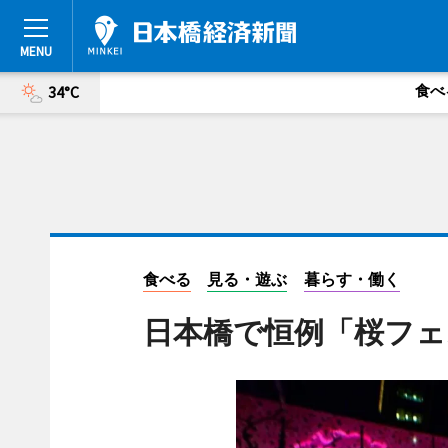
食べ
34°C
食べる
見る・遊ぶ
暮らす・働く
日本橋で恒例「桜フェ