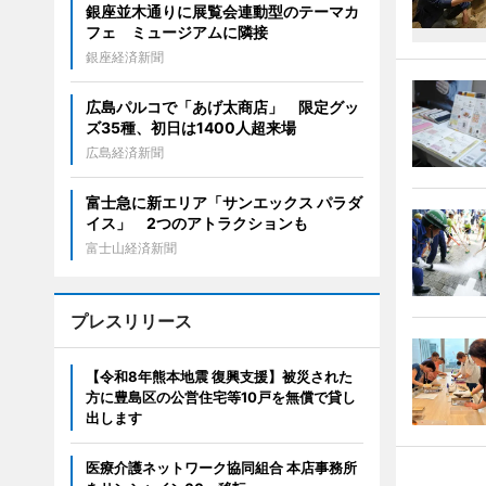
銀座並木通りに展覧会連動型のテーマカ
フェ ミュージアムに隣接
銀座経済新聞
広島パルコで「あげ太商店」 限定グッ
ズ35種、初日は1400人超来場
広島経済新聞
富士急に新エリア「サンエックス パラダ
イス」 2つのアトラクションも
富士山経済新聞
プレスリリース
【令和8年熊本地震 復興支援】被災された
方に豊島区の公営住宅等10戸を無償で貸し
出します
医療介護ネットワーク協同組合 本店事務所