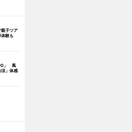
で親子ツア
事体験も
DO」 風
の涼」体感