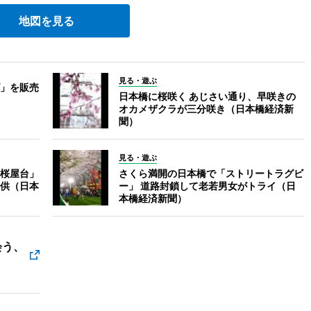
地図を見る
見る・遊ぶ
」を販売
日本橋に桜咲く あじさい通り、早咲きの
オカメザクラが三分咲き（日本橋経済新
聞）
見る・遊ぶ
桜屋台」
さくら満開の日本橋で「ストリートラグビ
供（日本
ー」 道路封鎖して老若男女がトライ（日
本橋経済新聞）
会う、