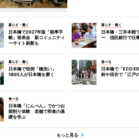
暮らす・働く
暮らす・働く
日本橋で2027年版「能率手
日本橋・三井本館
帳」発表会 新コミュニティ
ー 信託銀行で仕
ーサイト刷新も
暮らす・働く
食べる
日本橋で恒例「橋洗い」
日本橋で「ECO E
1800人が日本橋を磨く
鈴や浴衣で「江戸
食べる
日本橋「にんべん」でかつお
節削り体験 老舗で和食の基
礎を学ぶ
もっと見る