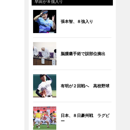
早田が８強入り
張本智、８強入り
脳腫瘍手術で誤部位摘出
有明が２回戦へ 高校野球
日本、８日豪州戦 ラグビ
ー