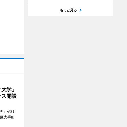
もっと見る
ナ大学」
ース開設
学」が8月
代田区大手町