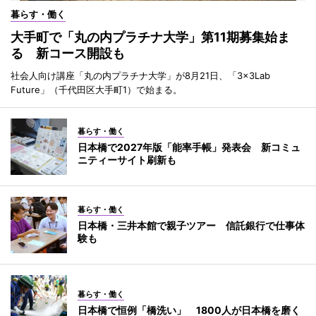
暮らす・働く
大手町で「丸の内プラチナ大学」第11期募集始ま
る 新コース開設も
社会人向け講座「丸の内プラチナ大学」が8月21日、「3×3Lab
Future」（千代田区大手町1）で始まる。
暮らす・働く
日本橋で2027年版「能率手帳」発表会 新コミュ
ニティーサイト刷新も
暮らす・働く
日本橋・三井本館で親子ツアー 信託銀行で仕事体
験も
暮らす・働く
日本橋で恒例「橋洗い」 1800人が日本橋を磨く