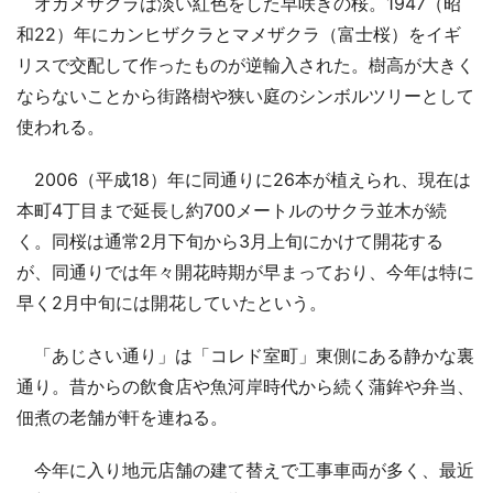
オカメザクラは淡い紅色をした早咲きの桜。1947（昭
和22）年にカンヒザクラとマメザクラ（富士桜）をイギ
リスで交配して作ったものが逆輸入された。樹高が大きく
ならないことから街路樹や狭い庭のシンボルツリーとして
使われる。
2006（平成18）年に同通りに26本が植えられ、現在は
本町4丁目まで延長し約700メートルのサクラ並木が続
く。同桜は通常2月下旬から3月上旬にかけて開花する
が、同通りでは年々開花時期が早まっており、今年は特に
早く2月中旬には開花していたという。
「あじさい通り」は「コレド室町」東側にある静かな裏
通り。昔からの飲食店や魚河岸時代から続く蒲鉾や弁当、
佃煮の老舗が軒を連ねる。
今年に入り地元店舗の建て替えで工事車両が多く、最近