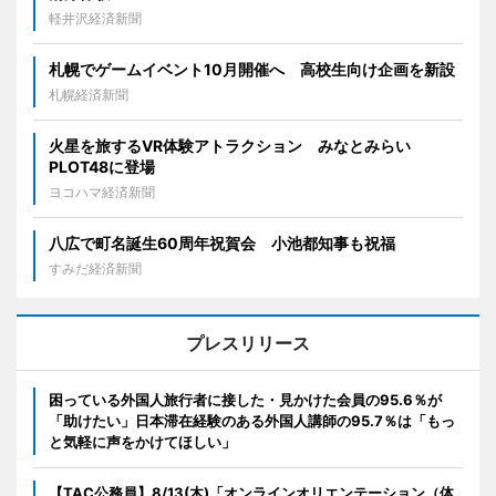
軽井沢経済新聞
札幌でゲームイベント10月開催へ 高校生向け企画を新設
札幌経済新聞
火星を旅するVR体験アトラクション みなとみらい
PLOT48に登場
ヨコハマ経済新聞
八広で町名誕生60周年祝賀会 小池都知事も祝福
すみだ経済新聞
プレスリリース
困っている外国人旅行者に接した・見かけた会員の95.6％が
「助けたい」日本滞在経験のある外国人講師の95.7％は「もっ
と気軽に声をかけてほしい」
【TAC公務員】8/13(木)「オンラインオリエンテーション（体