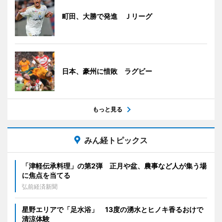
町田、大勝で発進 Ｊリーグ
日本、豪州に惜敗 ラグビー
もっと見る
みん経トピックス
「津軽伝承料理」の第2弾 正月や盆、農事など人が集う場
に焦点を当てる
弘前経済新聞
星野エリアで「足水浴」 13度の湧水とヒノキ香るおけで
清涼体験