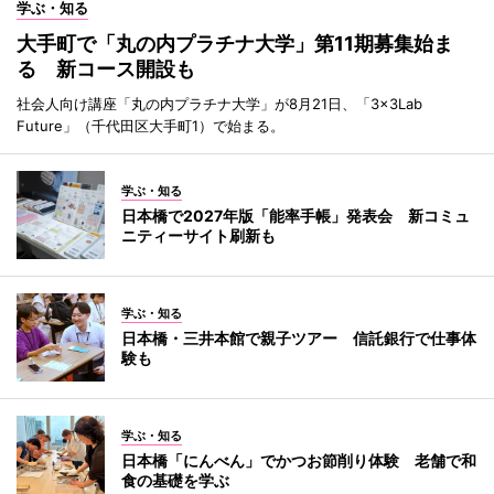
学ぶ・知る
大手町で「丸の内プラチナ大学」第11期募集始ま
る 新コース開設も
社会人向け講座「丸の内プラチナ大学」が8月21日、「3×3Lab
Future」（千代田区大手町1）で始まる。
学ぶ・知る
日本橋で2027年版「能率手帳」発表会 新コミュ
ニティーサイト刷新も
学ぶ・知る
日本橋・三井本館で親子ツアー 信託銀行で仕事体
験も
学ぶ・知る
日本橋「にんべん」でかつお節削り体験 老舗で和
食の基礎を学ぶ