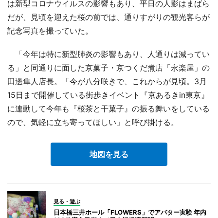
は新型コロナウイルスの影響もあり、平日の人影はまばら
だが、見頃を迎えた桜の前では、通りすがりの観光客らが
記念写真を撮っていた。
「今年は特に新型肺炎の影響もあり、人通りは減ってい
る」と同通りに面した京菓子・京つくだ煮店「永楽屋」の
田邊隼人店長。「今が八分咲きで、これからが見頃。3月
15日まで開催している街歩きイベント『京あるきin東京』
に連動して今年も『桜茶と干菓子』の振る舞いをしている
ので、気軽に立ち寄ってほしい」と呼び掛ける。
地図を見る
見る・遊ぶ
日本橋三井ホール「FLOWERS」でアバター実験 年内