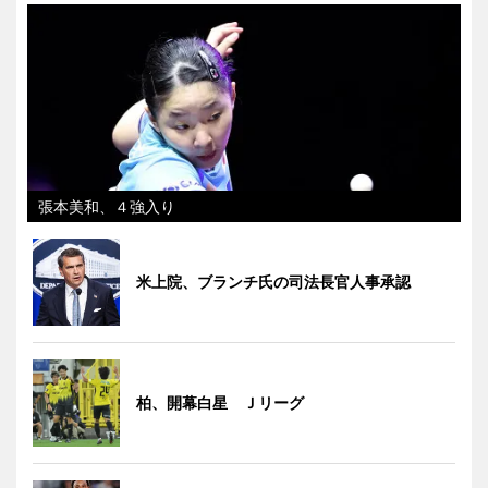
張本美和、４強入り
米上院、ブランチ氏の司法長官人事承認
柏、開幕白星 Ｊリーグ