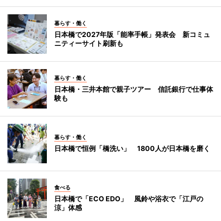
暮らす・働く
日本橋で2027年版「能率手帳」発表会 新コミュ
ニティーサイト刷新も
暮らす・働く
日本橋・三井本館で親子ツアー 信託銀行で仕事体
験も
暮らす・働く
日本橋で恒例「橋洗い」 1800人が日本橋を磨く
食べる
日本橋で「ECO EDO」 風鈴や浴衣で「江戸の
涼」体感