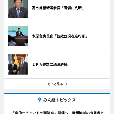
高市首相靖国参拝「適切に判断」
木原官房長官「拉致は現在進行形」
ＥＰＡ視野に議論継続
もっと見る
みん経トピックス
「南信州うまいもの商談会」開催へ 遠州地域の出展者と