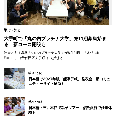
学ぶ・知る
大手町で「丸の内プラチナ大学」第11期募集始ま
る 新コース開設も
社会人向け講座「丸の内プラチナ大学」が8月21日、「3×3Lab
Future」（千代田区大手町1）で始まる。
学ぶ・知る
日本橋で2027年版「能率手帳」発表会 新コミュ
ニティーサイト刷新も
学ぶ・知る
日本橋・三井本館で親子ツアー 信託銀行で仕事体
験も