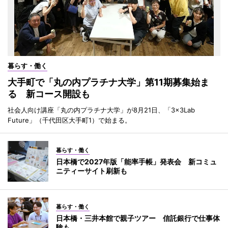
暮らす・働く
大手町で「丸の内プラチナ大学」第11期募集始ま
る 新コース開設も
社会人向け講座「丸の内プラチナ大学」が8月21日、「3×3Lab
Future」（千代田区大手町1）で始まる。
暮らす・働く
日本橋で2027年版「能率手帳」発表会 新コミュ
ニティーサイト刷新も
暮らす・働く
日本橋・三井本館で親子ツアー 信託銀行で仕事体
験も