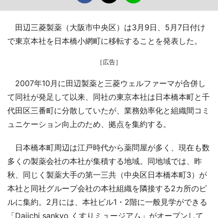
田辺三菱製薬（大阪市中央区）は3月9日、5月7日付け
で東京本社を日本橋小網町に移転することを発表した。
［広告］
2007年10月に田辺製薬と三菱ウェルファーマが合併し
て同社が発足して以来、同社の東京本社は日本橋本町と千
代田区三番町に分散していたが、業務効率化と組織間コミ
ュニケーション向上のため、拠点を集約する。
日本橋本町周辺は江戸時代から薬問屋が多く、現在も数
多くの製薬会社の本社が集積する地域。同地域では、昨
秋、同じく製薬大手の第一三共（中央区日本橋本町3）が
本社と同社グループ会社の本社組織を隣接する2カ所のビ
ルに集約。2月には、本社ビル1・2階に一般見学ができる
「Daiichi sankyo くすりミュージアム」がオープンして