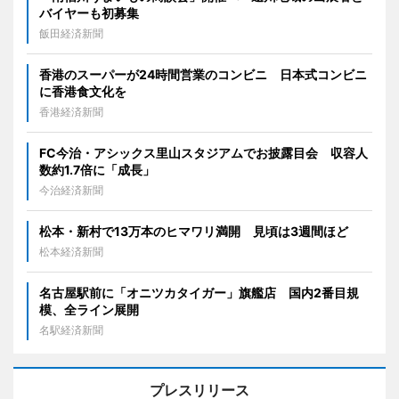
バイヤーも初募集
飯田経済新聞
香港のスーパーが24時間営業のコンビニ 日本式コンビニ
に香港食文化を
香港経済新聞
FC今治・アシックス里山スタジアムでお披露目会 収容人
数約1.7倍に「成長」
今治経済新聞
松本・新村で13万本のヒマワリ満開 見頃は3週間ほど
松本経済新聞
名古屋駅前に「オニツカタイガー」旗艦店 国内2番目規
模、全ライン展開
名駅経済新聞
プレスリリース