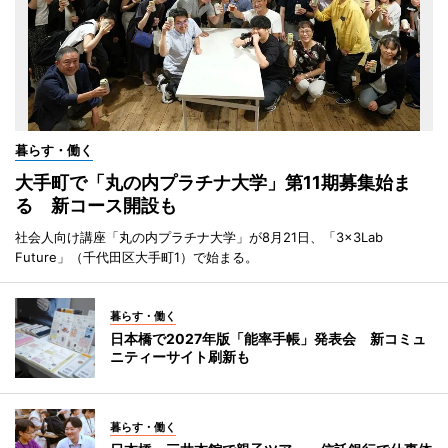
暮らす・働く
大手町で「丸の内プラチナ大学」第11期募集始ま
る 新コース開設も
社会人向け講座「丸の内プラチナ大学」が8月21日、「3×3Lab
Future」（千代田区大手町1）で始まる。
暮らす・働く
日本橋で2027年版「能率手帳」発表会 新コミュ
ニティーサイト刷新も
暮らす・働く