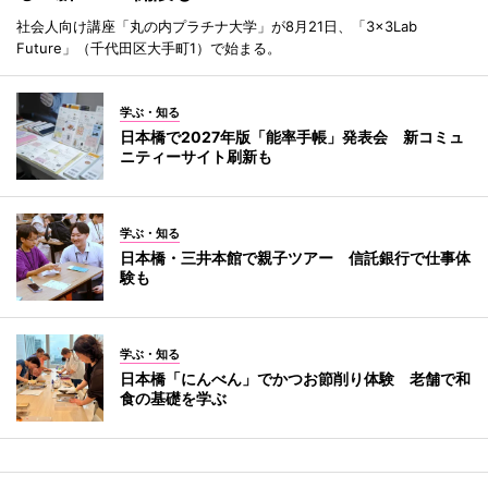
社会人向け講座「丸の内プラチナ大学」が8月21日、「3×3Lab
Future」（千代田区大手町1）で始まる。
学ぶ・知る
日本橋で2027年版「能率手帳」発表会 新コミュ
ニティーサイト刷新も
学ぶ・知る
日本橋・三井本館で親子ツアー 信託銀行で仕事体
験も
学ぶ・知る
日本橋「にんべん」でかつお節削り体験 老舗で和
食の基礎を学ぶ