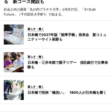
る 新コース開設も
社会人向け講座「丸の内プラチナ大学」が8月21日、「3×3Lab
Future」（千代田区大手町1）で始まる。
暮らす・働く
日本橋で2027年版「能率手帳」発表会 新コミュ
ニティーサイト刷新も
暮らす・働く
日本橋・三井本館で親子ツアー 信託銀行で仕事体
験も
暮らす・働く
日本橋で恒例「橋洗い」 1800人が日本橋を磨く