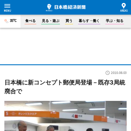
35°C
食べる
見る・遊ぶ
買う
暮らす・働く
学ぶ・知る
2010.08.03
日本橋に新コンセプト郵便局登場－既存3局統
廃合で