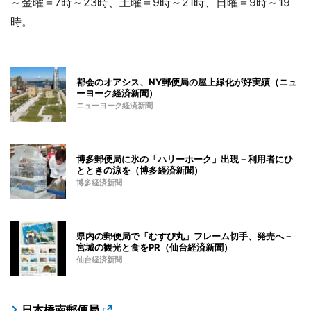
～金曜＝7時～23時、土曜＝9時～21時、日曜＝9時～19
時。
都会のオアシス、NY郵便局の屋上緑化が好実績（ニュ
ーヨーク経済新聞）
ニューヨーク経済新聞
博多郵便局に氷の「ハリーホーク」出現－利用者にひ
とときの涼を（博多経済新聞）
博多経済新聞
県内の郵便局で「むすび丸」フレーム切手、発売へ－
宮城の観光と食をPR（仙台経済新聞）
仙台経済新聞
日本橋南郵便局