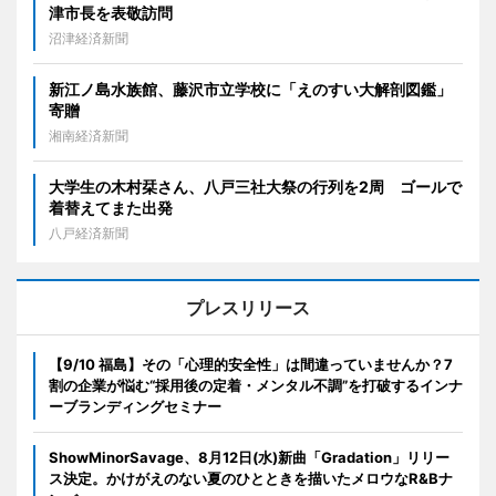
津市長を表敬訪問
沼津経済新聞
新江ノ島水族館、藤沢市立学校に「えのすい大解剖図鑑」
寄贈
湘南経済新聞
大学生の木村栞さん、八戸三社大祭の行列を2周 ゴールで
着替えてまた出発
八戸経済新聞
プレスリリース
【9/10 福島】その「心理的安全性」は間違っていませんか？7
割の企業が悩む“採用後の定着・メンタル不調”を打破するインナ
ーブランディングセミナー
ShowMinorSavage、8月12日(水)新曲「Gradation」リリー
ス決定。かけがえのない夏のひとときを描いたメロウなR&Bナ