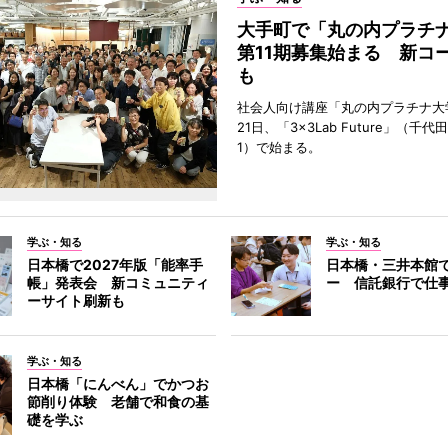
大手町で「丸の内プラチ
第11期募集始まる 新コ
も
社会人向け講座「丸の内プラチナ大
21日、「3×3Lab Future」（千
1）で始まる。
学ぶ・知る
学ぶ・知る
日本橋で2027年版「能率手
日本橋・三井本館
帳」発表会 新コミュニティ
ー 信託銀行で仕
ーサイト刷新も
学ぶ・知る
日本橋「にんべん」でかつお
節削り体験 老舗で和食の基
礎を学ぶ