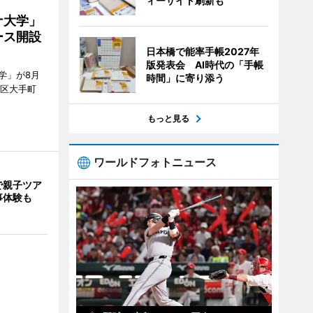
ィーサイト刷新も
ナ大学」
ース開設
日本橋で能率手帳2027年
版発表会 AI時代の「手帳
学」が8月
時間」に寄り添う
代田区大手町
もっと見る
ワールドフォトニュース
で親子ツア
事体験も