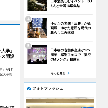
日本酒楽しむイベント DJ
5人と全国16蔵集結
ゆかたの老舗「三勝」が企
画展 ゆかた意匠を現代の
暮らしに再構成
日本橋の老舗弁当店が175
ナ大学」
周年 感謝フェスで「架空
ース開設
CMソング」披露も
学」が8月
もっと見る
代田区大手町
フォトフラッシュ
で親子ツア