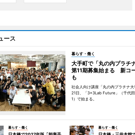
ュース
暮らす・働く
大手町で「丸の内プラチ
第11期募集始まる 新コ
も
社会人向け講座「丸の内プラチナ大
21日、「3×3Lab Future」（千
1）で始まる。
暮らす・働く
暮らす・働く
日本橋で2027年版「能率手
日本橋・三井本館