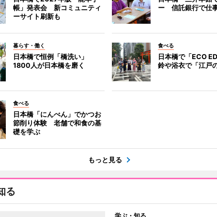
帳」発表会 新コミュニティ
ー 信託銀行で仕
ーサイト刷新も
暮らす・働く
食べる
日本橋で恒例「橋洗い」
日本橋で「ECO E
1800人が日本橋を磨く
鈴や浴衣で「江戸
食べる
日本橋「にんべん」でかつお
節削り体験 老舗で和食の基
礎を学ぶ
もっと見る
知る
学ぶ・知る