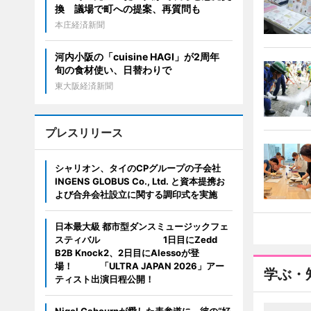
換 議場で町への提案、再質問も
本庄経済新聞
河内小阪の「cuisine HAGI」が2周年
旬の食材使い、日替わりで
東大阪経済新聞
プレスリリース
シャリオン、タイのCPグループの子会社
INGENS GLOBUS Co., Ltd. と資本提携お
よび合弁会社設立に関する調印式を実施
日本最大級 都市型ダンスミュージックフェ
スティバル 1日目にZedd
B2B Knock2、2日目にAlessoが登
場！ 「ULTRA JAPAN 2026」アー
学ぶ・
ティスト出演日程公開！