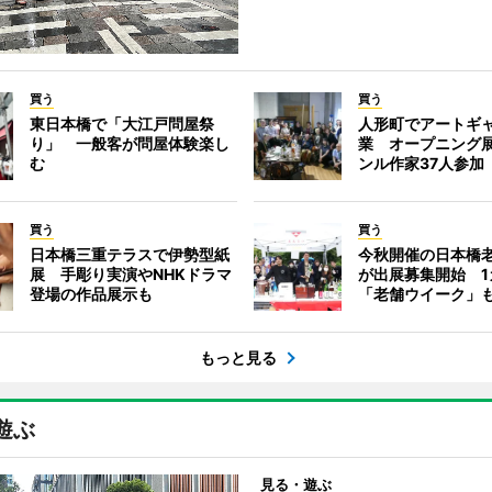
買う
買う
東日本橋で「大江戸問屋祭
人形町でアートギ
り」 一般客が問屋体験楽し
業 オープニング
む
ンル作家37人参加
買う
買う
日本橋三重テラスで伊勢型紙
今秋開催の日本橋
展 手彫り実演やNHKドラマ
が出展募集開始 1
登場の作品展示も
「老舗ウイーク」
もっと見る
遊ぶ
見る・遊ぶ