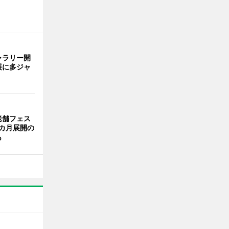
ャラリー開
展に多ジャ
老舗フェス
カ月展開の
も