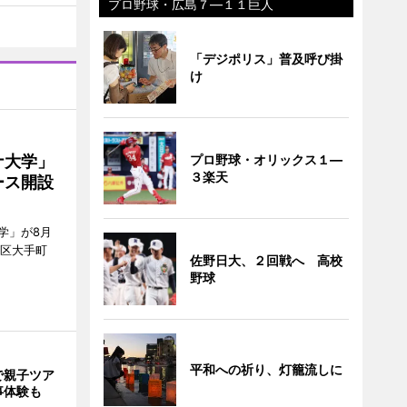
プロ野球・広島７―１１巨人
「デジポリス」普及呼び掛
け
プロ野球・オリックス１―
ナ大学」
３楽天
ース開設
学」が8月
代田区大手町
佐野日大、２回戦へ 高校
野球
平和への祈り、灯籠流しに
で親子ツア
事体験も