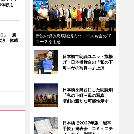
事体験も
DO」 風
新設の資源循環経済入門コースも含め10
の涼」体感
コースを用意
日本橋で朗読ユニット旗揚
げ 日本橋舞台の「私の下
町―母の写真―」上演
日本橋を舞台にした朗読劇
「私の下町～母の写真」
演劇の新たな可能性示す
日本橋で2027年版「能率
手帳」発表会 コミュニテ