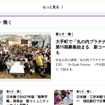
もっと見る
・働く
暮らす・働く
大手町で「丸の内プラチ
第11期募集始まる 新コ
も
社会人向け講座「丸の内プラチナ大
21日、「3×3Lab Future」（千
1）で始まる。
暮らす・働く
暮らす・働く
日本橋で2027年版「能率手
日本橋・三井本館
帳」発表会 新コミュニティ
ー 信託銀行で仕