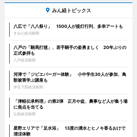
みん経トピックス
八広で「八八祭り」 1500人が提灯行列、多幸アートも
すみだ経済新聞
八戸の「騎馬打毬」、若手騎手の姿勇ましく 20年ぶりの
正式参拝も
八戸経済新聞
河津で「ジビエバーガー体験」 小中学生30人が参加、鳥
獣被害学ぶ講座も
伊豆下田経済新聞
「津軽伝承料理」の第2弾 正月や盆、農事など人が集う場
に焦点を当てる
弘前経済新聞
星野エリアで「足水浴」 13度の湧水とヒノキ香るおけで
清涼体験