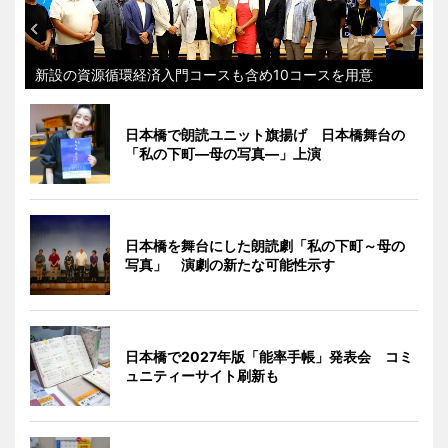
新設の資源循環経済入門コースも含め10コースを用意
日本橋で朗読ユニット旗揚げ 日本橋舞台の
「私の下町―母の写真―」上演
日本橋を舞台にした朗読劇「私の下町～母の
写真」 演劇の新たな可能性示す
日本橋で2027年版「能率手帳」発表会 コミ
ュニティーサイト刷新も