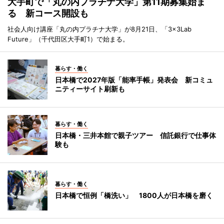
大手町で「丸の内プラチナ大学」第11期募集始ま
る 新コース開設も
社会人向け講座「丸の内プラチナ大学」が8月21日、「3×3Lab
Future」（千代田区大手町1）で始まる。
暮らす・働く
日本橋で2027年版「能率手帳」発表会 新コミュ
ニティーサイト刷新も
暮らす・働く
日本橋・三井本館で親子ツアー 信託銀行で仕事体
験も
暮らす・働く
日本橋で恒例「橋洗い」 1800人が日本橋を磨く