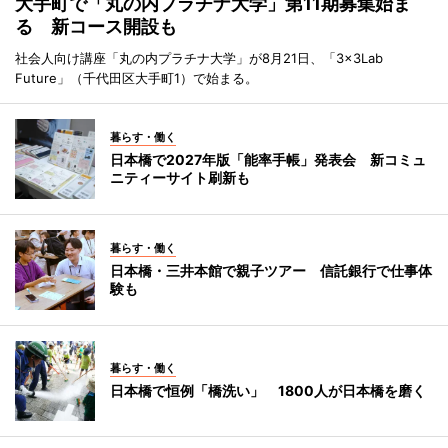
大手町で「丸の内プラチナ大学」第11期募集始ま
る 新コース開設も
社会人向け講座「丸の内プラチナ大学」が8月21日、「3×3Lab
Future」（千代田区大手町1）で始まる。
暮らす・働く
日本橋で2027年版「能率手帳」発表会 新コミュ
ニティーサイト刷新も
暮らす・働く
日本橋・三井本館で親子ツアー 信託銀行で仕事体
験も
暮らす・働く
日本橋で恒例「橋洗い」 1800人が日本橋を磨く