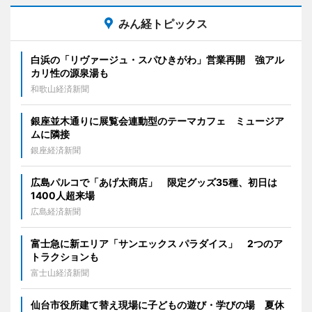
みん経トピックス
白浜の「リヴァージュ・スパひきがわ」営業再開 強アル
カリ性の源泉湯も
和歌山経済新聞
銀座並木通りに展覧会連動型のテーマカフェ ミュージア
ムに隣接
銀座経済新聞
広島パルコで「あげ太商店」 限定グッズ35種、初日は
1400人超来場
広島経済新聞
富士急に新エリア「サンエックス パラダイス」 2つのア
トラクションも
富士山経済新聞
仙台市役所建て替え現場に子どもの遊び・学びの場 夏休