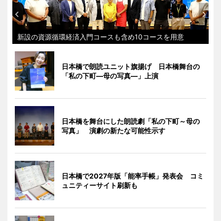
新設の資源循環経済入門コースも含め10コースを用意
日本橋で朗読ユニット旗揚げ 日本橋舞台の
「私の下町―母の写真―」上演
日本橋を舞台にした朗読劇「私の下町～母の
写真」 演劇の新たな可能性示す
日本橋で2027年版「能率手帳」発表会 コミ
ュニティーサイト刷新も