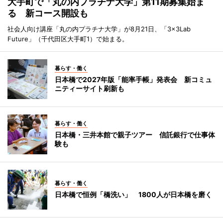
大手町で「丸の内プラチナ大学」第11期募集始ま
る 新コース開設も
社会人向け講座「丸の内プラチナ大学」が8月21日、「3×3Lab
Future」（千代田区大手町1）で始まる。
暮らす・働く
日本橋で2027年版「能率手帳」発表会 新コミュ
ニティーサイト刷新も
暮らす・働く
日本橋・三井本館で親子ツアー 信託銀行で仕事体
験も
暮らす・働く
日本橋で恒例「橋洗い」 1800人が日本橋を磨く