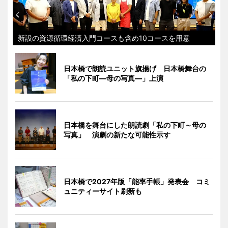
新設の資源循環経済入門コースも含め10コースを用意
日本橋で朗読ユニット旗揚げ 日本橋舞台の
「私の下町―母の写真―」上演
日本橋を舞台にした朗読劇「私の下町～母の
写真」 演劇の新たな可能性示す
日本橋で2027年版「能率手帳」発表会 コミ
ュニティーサイト刷新も