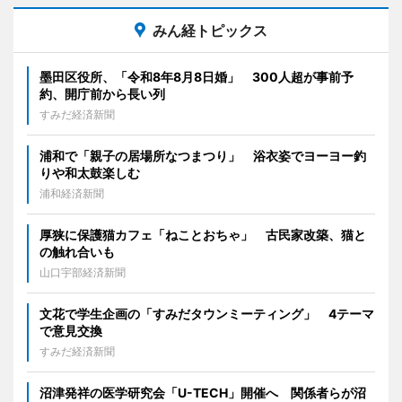
みん経トピックス
墨田区役所、「令和8年8月8日婚」 300人超が事前予
約、開庁前から長い列
すみだ経済新聞
浦和で「親子の居場所なつまつり」 浴衣姿でヨーヨー釣
りや和太鼓楽しむ
浦和経済新聞
厚狭に保護猫カフェ「ねことおちゃ」 古民家改築、猫と
の触れ合いも
山口宇部経済新聞
文花で学生企画の「すみだタウンミーティング」 4テーマ
で意見交換
すみだ経済新聞
沼津発祥の医学研究会「U-TECH」開催へ 関係者らが沼