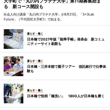
大手町で「丸の内プラチナ大学」第11期募集始ま
る 新コース開設も
社会人向け講座「丸の内プラチナ大学」が8月21日、「3×3Lab
Future」（千代田区大手町1）で始まる。
暮らす・働く
日本橋で2027年版「能率手帳」発表会 新コミュ
ニティーサイト刷新も
暮らす・働く
日本橋・三井本館で親子ツアー 信託銀行で仕事体
験も
暮らす・働く
日本橋で恒例「橋洗い」 1800人が日本橋を磨く