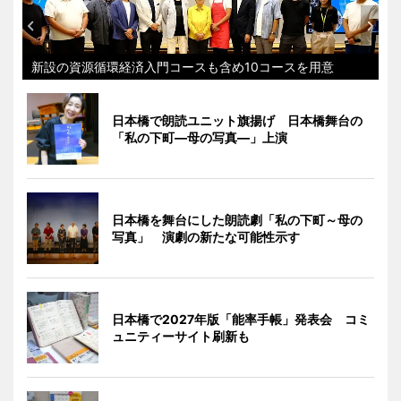
新設の資源循環経済入門コースも含め10コースを用意
日本橋で朗読ユニット旗揚げ 日本橋舞台の
「私の下町―母の写真―」上演
日本橋を舞台にした朗読劇「私の下町～母の
写真」 演劇の新たな可能性示す
日本橋で2027年版「能率手帳」発表会 コミ
ュニティーサイト刷新も