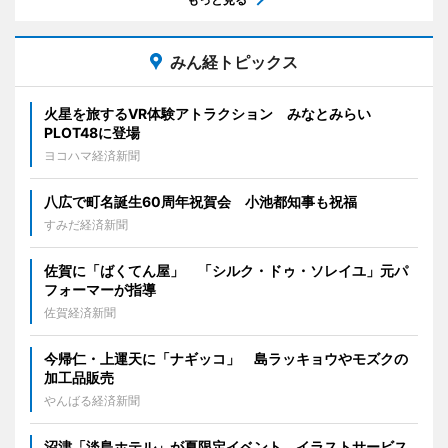
みん経トピックス
火星を旅するVR体験アトラクション みなとみらい
PLOT48に登場
ヨコハマ経済新聞
八広で町名誕生60周年祝賀会 小池都知事も祝福
すみだ経済新聞
佐賀に「ばくてん屋」 「シルク・ドゥ・ソレイユ」元パ
フォーマーが指導
佐賀経済新聞
今帰仁・上運天に「ナギッコ」 島ラッキョウやモズクの
加工品販売
やんばる経済新聞
沼津「淡島ホテル」が夏限定イベント イラストサービス