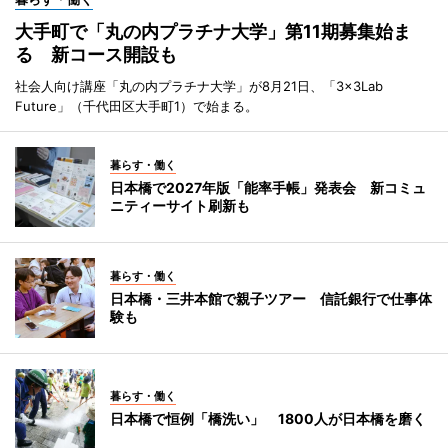
大手町で「丸の内プラチナ大学」第11期募集始ま
る 新コース開設も
社会人向け講座「丸の内プラチナ大学」が8月21日、「3×3Lab
Future」（千代田区大手町1）で始まる。
暮らす・働く
日本橋で2027年版「能率手帳」発表会 新コミュ
ニティーサイト刷新も
暮らす・働く
日本橋・三井本館で親子ツアー 信託銀行で仕事体
験も
暮らす・働く
日本橋で恒例「橋洗い」 1800人が日本橋を磨く