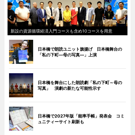
新設の資源循環経済入門コースも含め10コースを用意
日本橋で朗読ユニット旗揚げ 日本橋舞台の
「私の下町―母の写真―」上演
日本橋を舞台にした朗読劇「私の下町～母の
写真」 演劇の新たな可能性示す
日本橋で2027年版「能率手帳」発表会 コミ
ュニティーサイト刷新も