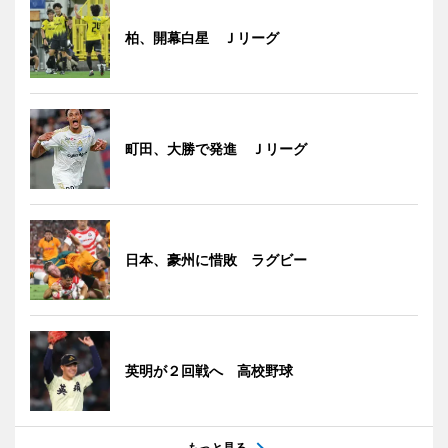
柏、開幕白星 Ｊリーグ
町田、大勝で発進 Ｊリーグ
日本、豪州に惜敗 ラグビー
英明が２回戦へ 高校野球
もっと見る