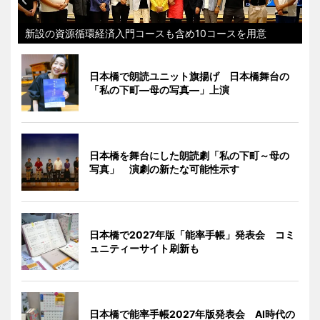
新設の資源循環経済入門コースも含め10コースを用意
日本橋で朗読ユニット旗揚げ 日本橋舞台の
「私の下町―母の写真―」上演
日本橋を舞台にした朗読劇「私の下町～母の
写真」 演劇の新たな可能性示す
日本橋で2027年版「能率手帳」発表会 コミ
ュニティーサイト刷新も
日本橋で能率手帳2027年版発表会 AI時代の