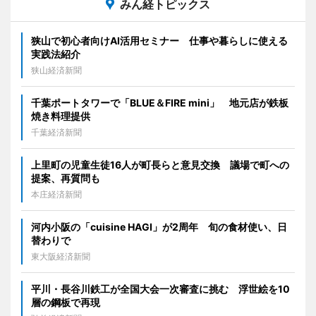
みん経トピックス
狭山で初心者向けAI活用セミナー 仕事や暮らしに使える
実践法紹介
狭山経済新聞
千葉ポートタワーで「BLUE＆FIRE mini」 地元店が鉄板
焼き料理提供
千葉経済新聞
上里町の児童生徒16人が町長らと意見交換 議場で町への
提案、再質問も
本庄経済新聞
河内小阪の「cuisine HAGI」が2周年 旬の食材使い、日
替わりで
東大阪経済新聞
平川・長谷川鉄工が全国大会一次審査に挑む 浮世絵を10
層の鋼板で再現