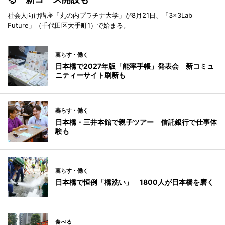
社会人向け講座「丸の内プラチナ大学」が8月21日、「3×3Lab
Future」（千代田区大手町1）で始まる。
暮らす・働く
日本橋で2027年版「能率手帳」発表会 新コミュ
ニティーサイト刷新も
暮らす・働く
日本橋・三井本館で親子ツアー 信託銀行で仕事体
験も
暮らす・働く
日本橋で恒例「橋洗い」 1800人が日本橋を磨く
食べる