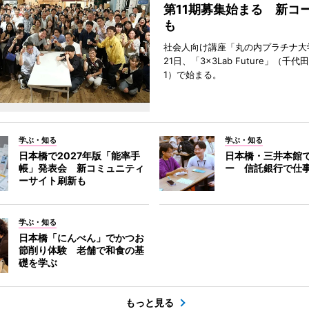
第11期募集始まる 新コ
も
社会人向け講座「丸の内プラチナ大
21日、「3×3Lab Future」（千
1）で始まる。
学ぶ・知る
学ぶ・知る
日本橋で2027年版「能率手
日本橋・三井本館
帳」発表会 新コミュニティ
ー 信託銀行で仕
ーサイト刷新も
学ぶ・知る
日本橋「にんべん」でかつお
節削り体験 老舗で和食の基
礎を学ぶ
もっと見る