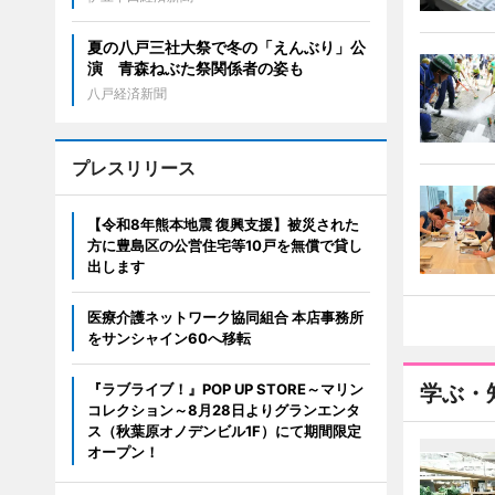
夏の八戸三社大祭で冬の「えんぶり」公
演 青森ねぶた祭関係者の姿も
八戸経済新聞
プレスリリース
【令和8年熊本地震 復興支援】被災された
方に豊島区の公営住宅等10戸を無償で貸し
出します
医療介護ネットワーク協同組合 本店事務所
をサンシャイン60へ移転
『ラブライブ！』POP UP STORE～マリン
学ぶ・
コレクション～8月28日よりグランエンタ
ス（秋葉原オノデンビル1F）にて期間限定
オープン！