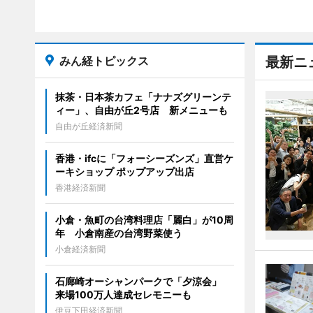
みん経トピックス
最新ニ
抹茶・日本茶カフェ「ナナズグリーンテ
ィー」、自由が丘2号店 新メニューも
自由が丘経済新聞
香港・ifcに「フォーシーズンズ」直営ケ
ーキショップ ポップアップ出店
香港経済新聞
小倉・魚町の台湾料理店「麗白」が10周
年 小倉南産の台湾野菜使う
小倉経済新聞
石廊崎オーシャンパークで「夕涼会」
来場100万人達成セレモニーも
伊豆下田経済新聞