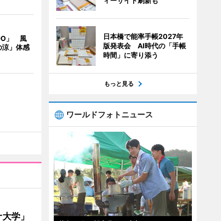
ィーサイト刷新も
日本橋で能率手帳2027年
DO」 風
版発表会 AI時代の「手帳
の涼」体感
時間」に寄り添う
もっと見る
ワールドフォトニュース
ナ大学」