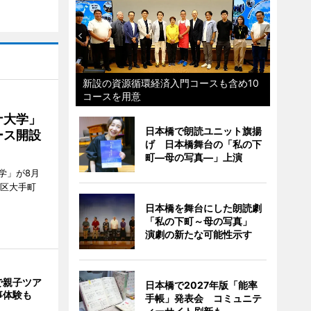
新設の資源循環経済入門コースも含め10
コースを用意
ナ大学」
日本橋で朗読ユニット旗揚
ース開設
げ 日本橋舞台の「私の下
町―母の写真―」上演
学」が8月
代田区大手町
日本橋を舞台にした朗読劇
「私の下町～母の写真」
演劇の新たな可能性示す
で親子ツア
日本橋で2027年版「能率
事体験も
手帳」発表会 コミュニテ