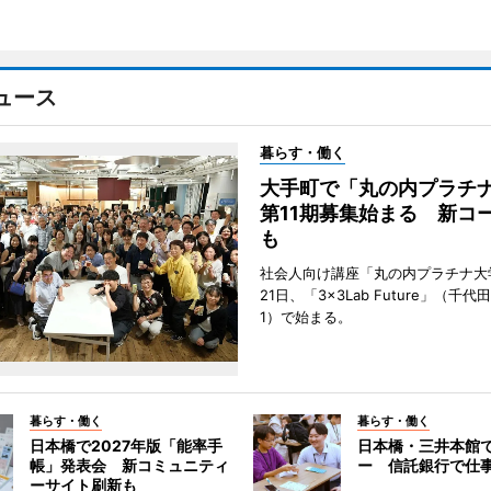
ュース
暮らす・働く
大手町で「丸の内プラチ
第11期募集始まる 新コ
も
社会人向け講座「丸の内プラチナ大
21日、「3×3Lab Future」（千
1）で始まる。
暮らす・働く
暮らす・働く
日本橋で2027年版「能率手
日本橋・三井本館
帳」発表会 新コミュニティ
ー 信託銀行で仕
ーサイト刷新も