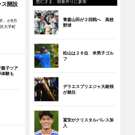
悠仁さま、朝食作りに参加
ース開設
青森山田が２回戦へ 高校
学」が8月
野球
代田区大手町
松山は２６位 米男子ゴル
フ
で親子ツア
事体験も
デラエスプリエジャ大統領
が就任
冨安がクリスタルパレス加
入