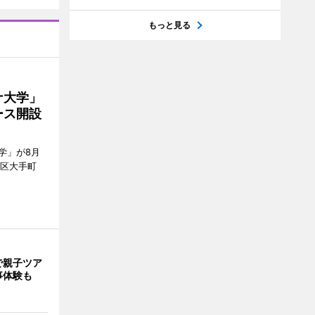
もっと見る
ナ大学」
ース開設
学」が8月
代田区大手町
で親子ツア
事体験も