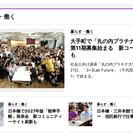
・働く
暮らす・働く
大手町で「丸の内プラチ
第11期募集始まる 新コ
も
社会人向け講座「丸の内プラチナ大
21日、「3×3Lab Future」（千
1）で始まる。
暮らす・働く
暮らす・働く
日本橋で2027年版「能率手
日本橋・三井本館
帳」発表会 新コミュニティ
ー 信託銀行で仕
ーサイト刷新も