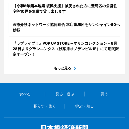
【令和8年熊本地震 復興支援】被災された方に豊島区の公営住
宅等10戸を無償で貸し出します
医療介護ネットワーク協同組合 本店事務所をサンシャイン60へ
移転
『ラブライブ！』POP UP STORE～マリンコレクション～8月
28日よりグランエンタス（秋葉原オノデンビル1F）にて期間限
定オープン！
もっと見る
食べる
見る・遊ぶ
買う
暮らす・働く
学ぶ・知る