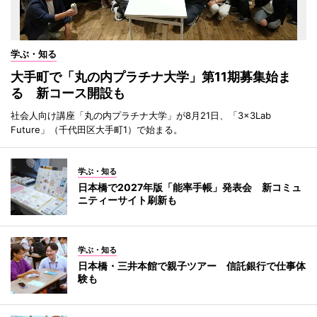
学ぶ・知る
大手町で「丸の内プラチナ大学」第11期募集始ま
る 新コース開設も
社会人向け講座「丸の内プラチナ大学」が8月21日、「3×3Lab
Future」（千代田区大手町1）で始まる。
学ぶ・知る
日本橋で2027年版「能率手帳」発表会 新コミュ
ニティーサイト刷新も
学ぶ・知る
日本橋・三井本館で親子ツアー 信託銀行で仕事体
験も