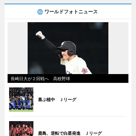
ワールドフォトニュース
長崎日大が２回戦へ 高校野球
喜ぶ植中 Ｊリーグ
鹿島、逆転で白星発進 Ｊリーグ