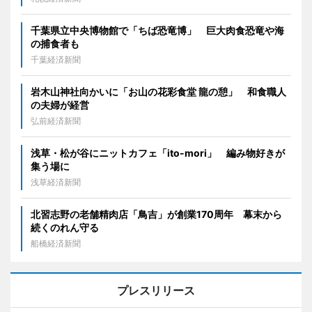
千葉県立中央博物館で「ちば恐竜博」 巨大肉食恐竜や海
の捕食者も
千葉経済新聞
岩木山神社向かいに「お山の花彩食堂 龍の憩」 和食職人
の夫婦が経営
弘前経済新聞
浅草・松が谷にニットカフェ「ito-mori」 編み物好きが
集う場に
浅草経済新聞
北習志野の老舗精肉店「鳥吉」が創業170周年 幕末から
続くのれん守る
船橋経済新聞
プレスリリース