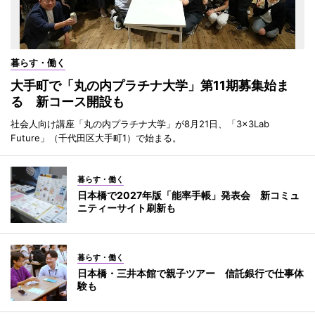
暮らす・働く
大手町で「丸の内プラチナ大学」第11期募集始ま
る 新コース開設も
社会人向け講座「丸の内プラチナ大学」が8月21日、「3×3Lab
Future」（千代田区大手町1）で始まる。
暮らす・働く
日本橋で2027年版「能率手帳」発表会 新コミュ
ニティーサイト刷新も
暮らす・働く
日本橋・三井本館で親子ツアー 信託銀行で仕事体
験も