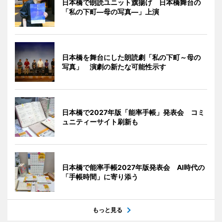
日本橋で朗読ユニット旗揚げ 日本橋舞台の
「私の下町―母の写真―」上演
日本橋を舞台にした朗読劇「私の下町～母の
写真」 演劇の新たな可能性示す
日本橋で2027年版「能率手帳」発表会 コミ
ュニティーサイト刷新も
日本橋で能率手帳2027年版発表会 AI時代の
「手帳時間」に寄り添う
もっと見る