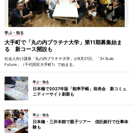
学ぶ・知る
大手町で「丸の内プラチナ大学」第11期募集始ま
る 新コース開設も
社会人向け講座「丸の内プラチナ大学」が8月21日、「3×3Lab
Future」（千代田区大手町1）で始まる。
学ぶ・知る
日本橋で2027年版「能率手帳」発表会 新コミュ
ニティーサイト刷新も
学ぶ・知る
日本橋・三井本館で親子ツアー 信託銀行で仕事体
験も