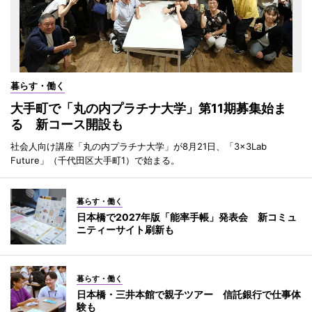
暮らす・働く
大手町で「丸の内プラチナ大学」第11期募集始ま
る 新コース開設も
社会人向け講座「丸の内プラチナ大学」が8月21日、「3×3Lab
Future」（千代田区大手町1）で始まる。
暮らす・働く
日本橋で2027年版「能率手帳」発表会 新コミュ
ニティーサイト刷新も
暮らす・働く
日本橋・三井本館で親子ツアー 信託銀行で仕事体
験も