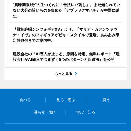
“賞味期限1分”の生つくねに「合法レバ刺し」。まだ知られてい
ない大分の旨いものを集めた『アブラヤクマハチ』が中野に誕
生
『戦姫絶唱シンフォギアXV』より、「マリア・カデンツァヴ
ナ・イヴ」のフィギュアがビキニスタイルで登場。あみあみ限
定特典付きでご案内中。
建設会社の「AI導入が止まる」原因を特定。無料レポート『建
設会社がAI導入でつまずく5つのパターンと回避法』を公開
もっと見る
食べる
見る・遊ぶ
買う
暮らす・働く
学ぶ・知る