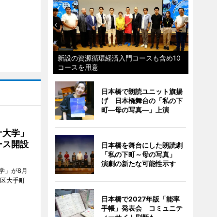
新設の資源循環経済入門コースも含め10
コースを用意
日本橋で朗読ユニット旗揚
げ 日本橋舞台の「私の下
町―母の写真―」上演
ナ大学」
ース開設
日本橋を舞台にした朗読劇
「私の下町～母の写真」
演劇の新たな可能性示す
学」が8月
代田区大手町
日本橋で2027年版「能率
手帳」発表会 コミュニテ