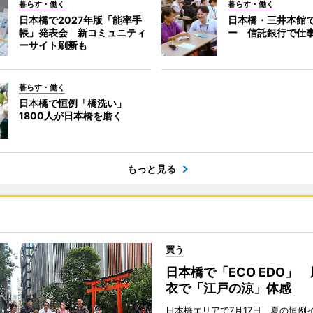
暮らす・働く
暮らす・働く
日本橋で2027年版「能率手
日本橋・三井本館
帳」発表会 新コミュニティ
ー 信託銀行で仕
ーサイト刷新も
暮らす・働く
日本橋で恒例「橋洗い」
1800人が日本橋を磨く
もっと見る
買う
日本橋で「ECO EDO」
衣で「江戸の涼」体感
日本橋エリアで7月17日、夏の恒例