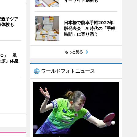
ィーサイト刷新も
で親子ツア
日本橋で能率手帳2027年
事体験も
版発表会 AI時代の「手帳
時間」に寄り添う
もっと見る
DO」 風
の涼」体感
ワールドフォトニュース