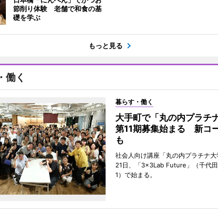
節削り体験 老舗で和食の基
礎を学ぶ
もっと見る
・働く
暮らす・働く
大手町で「丸の内プラチ
第11期募集始まる 新コ
も
社会人向け講座「丸の内プラチナ大
21日、「3×3Lab Future」（千
1）で始まる。