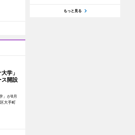
もっと見る
ナ大学」
ース開設
学」が8月
代田区大手町