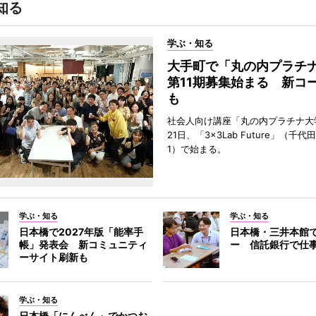
知る
学ぶ・知る
大手町で「丸の内プラチ
第11期募集始まる 新コ
も
社会人向け講座「丸の内プラチナ大
21日、「3×3Lab Future」（千
1）で始まる。
学ぶ・知る
学ぶ・知る
日本橋で2027年版「能率手
日本橋・三井本館
帳」発表会 新コミュニティ
ー 信託銀行で仕
ーサイト刷新も
学ぶ・知る
日本橋「にんべん」でかつお