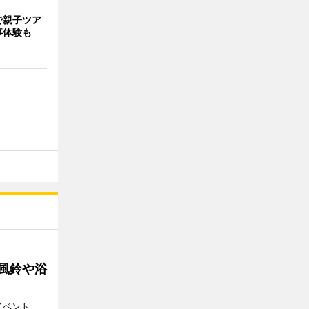
で親子ツア
事体験も
 風鈴や浴
イベント