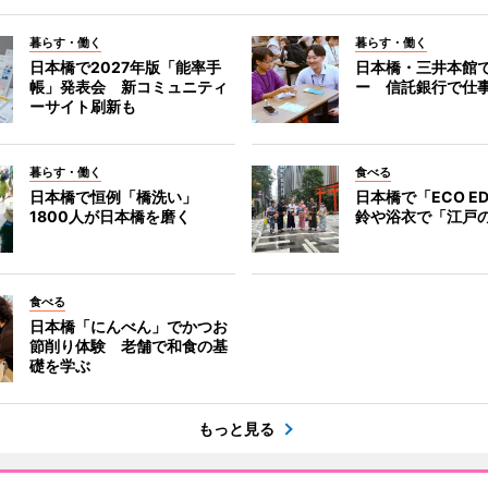
暮らす・働く
暮らす・働く
日本橋で2027年版「能率手
日本橋・三井本館
帳」発表会 新コミュニティ
ー 信託銀行で仕
ーサイト刷新も
暮らす・働く
食べる
日本橋で恒例「橋洗い」
日本橋で「ECO E
1800人が日本橋を磨く
鈴や浴衣で「江戸
食べる
日本橋「にんべん」でかつお
節削り体験 老舗で和食の基
礎を学ぶ
もっと見る