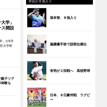
早田が８強入り
張本智、８強入り
ナ大学」
ース開設
学」が8月
脳腫瘍手術で誤部位摘出
代田区大手町
有明が２回戦へ 高校野球
で親子ツア
事体験も
日本、８日豪州戦 ラグビ
ー