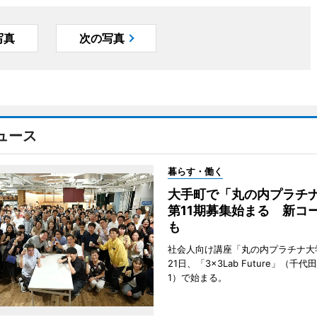
写真
次の写真
ュース
暮らす・働く
大手町で「丸の内プラチ
第11期募集始まる 新コ
も
社会人向け講座「丸の内プラチナ大
21日、「3×3Lab Future」（千
1）で始まる。