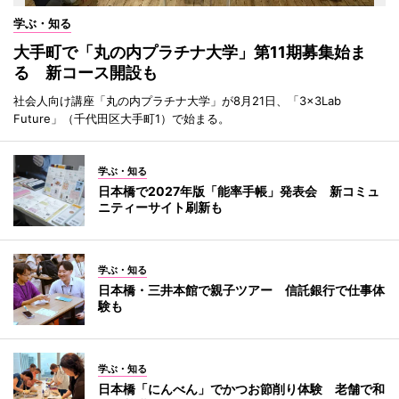
学ぶ・知る
大手町で「丸の内プラチナ大学」第11期募集始ま
る 新コース開設も
社会人向け講座「丸の内プラチナ大学」が8月21日、「3×3Lab
Future」（千代田区大手町1）で始まる。
学ぶ・知る
日本橋で2027年版「能率手帳」発表会 新コミュ
ニティーサイト刷新も
学ぶ・知る
日本橋・三井本館で親子ツアー 信託銀行で仕事体
験も
学ぶ・知る
日本橋「にんべん」でかつお節削り体験 老舗で和