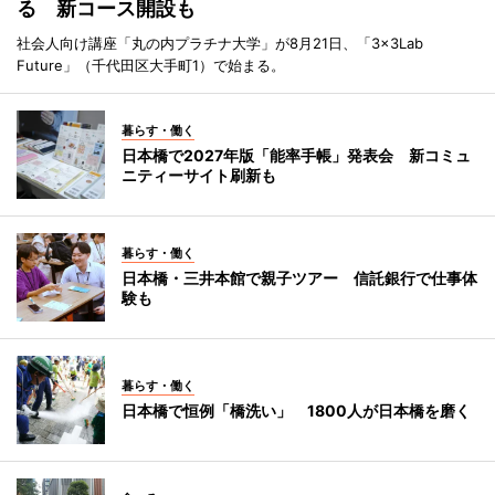
る 新コース開設も
社会人向け講座「丸の内プラチナ大学」が8月21日、「3×3Lab
Future」（千代田区大手町1）で始まる。
暮らす・働く
日本橋で2027年版「能率手帳」発表会 新コミュ
ニティーサイト刷新も
暮らす・働く
日本橋・三井本館で親子ツアー 信託銀行で仕事体
験も
暮らす・働く
日本橋で恒例「橋洗い」 1800人が日本橋を磨く