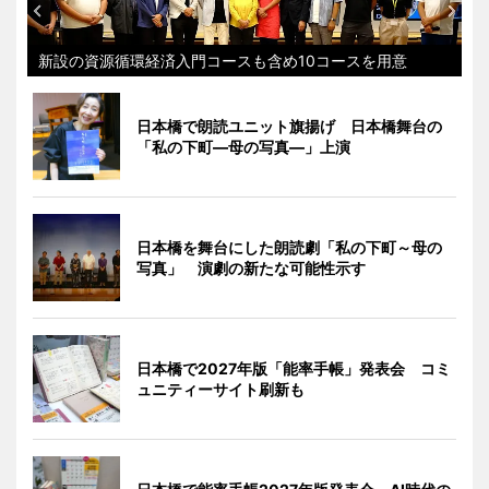
新設の資源循環経済入門コースも含め10コースを用意
日本橋で朗読ユニット旗揚げ 日本橋舞台の
「私の下町―母の写真―」上演
日本橋を舞台にした朗読劇「私の下町～母の
写真」 演劇の新たな可能性示す
日本橋で2027年版「能率手帳」発表会 コミ
ュニティーサイト刷新も