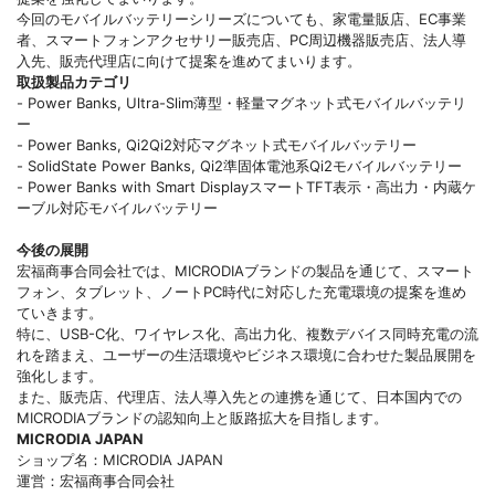
今回のモバイルバッテリーシリーズについても、家電量販店、EC事業
者、スマートフォンアクセサリー販売店、PC周辺機器販売店、法人導
入先、販売代理店に向けて提案を進めてまいります。
取扱製品カテゴリ
- Power Banks, Ultra-Slim薄型・軽量マグネット式モバイルバッテリ
ー
- Power Banks, Qi2Qi2対応マグネット式モバイルバッテリー
- SolidState Power Banks, Qi2準固体電池系Qi2モバイルバッテリー
- Power Banks with Smart DisplayスマートTFT表示・高出力・内蔵ケ
ーブル対応モバイルバッテリー
今後の展開
宏福商事合同会社では、MICRODIAブランドの製品を通じて、スマート
フォン、タブレット、ノートPC時代に対応した充電環境の提案を進め
ていきます。
特に、USB-C化、ワイヤレス化、高出力化、複数デバイス同時充電の流
れを踏まえ、ユーザーの生活環境やビジネス環境に合わせた製品展開を
強化します。
また、販売店、代理店、法人導入先との連携を通じて、日本国内での
MICRODIAブランドの認知向上と販路拡大を目指します。
MICRODIA JAPAN
ショップ名：MICRODIA JAPAN
運営：宏福商事合同会社