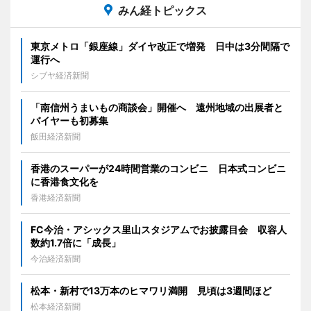
みん経トピックス
東京メトロ「銀座線」ダイヤ改正で増発 日中は3分間隔で
運行へ
シブヤ経済新聞
「南信州うまいもの商談会」開催へ 遠州地域の出展者と
バイヤーも初募集
飯田経済新聞
香港のスーパーが24時間営業のコンビニ 日本式コンビニ
に香港食文化を
香港経済新聞
FC今治・アシックス里山スタジアムでお披露目会 収容人
数約1.7倍に「成長」
今治経済新聞
松本・新村で13万本のヒマワリ満開 見頃は3週間ほど
松本経済新聞