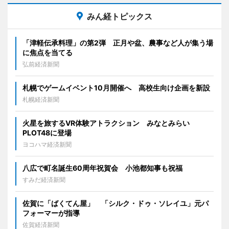
みん経トピックス
「津軽伝承料理」の第2弾 正月や盆、農事など人が集う場
に焦点を当てる
弘前経済新聞
札幌でゲームイベント10月開催へ 高校生向け企画を新設
札幌経済新聞
火星を旅するVR体験アトラクション みなとみらい
PLOT48に登場
ヨコハマ経済新聞
八広で町名誕生60周年祝賀会 小池都知事も祝福
すみだ経済新聞
佐賀に「ばくてん屋」 「シルク・ドゥ・ソレイユ」元パ
フォーマーが指導
佐賀経済新聞