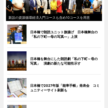
新設の資源循環経済入門コースも含め10コースを用意
日本橋で朗読ユニット旗揚げ 日本橋舞台の
「私の下町―母の写真―」上演
日本橋を舞台にした朗読劇「私の下町～母の
写真」 演劇の新たな可能性示す
日本橋で2027年版「能率手帳」発表会 コミ
ュニティーサイト刷新も