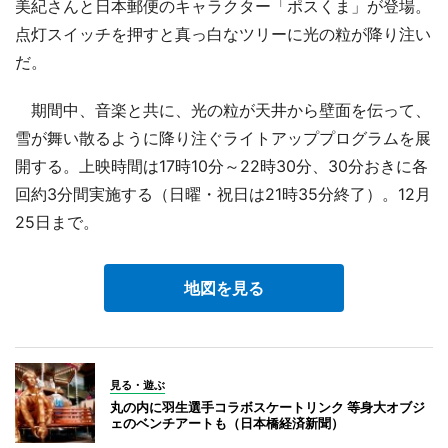
美紀さんと日本郵便のキャラクター「ポスくま」が登場。
点灯スイッチを押すと真っ白なツリーに光の粒が降り注い
だ。
期間中、音楽と共に、光の粒が天井から壁面を伝って、
雪が舞い散るように降り注ぐライトアッププログラムを展
開する。上映時間は17時10分～22時30分、30分おきに各
回約3分間実施する（日曜・祝日は21時35分終了）。12月
25日まで。
地図を見る
見る・遊ぶ
丸の内に羽生選手コラボスケートリンク 等身大オブジ
ェのベンチアートも（日本橋経済新聞）