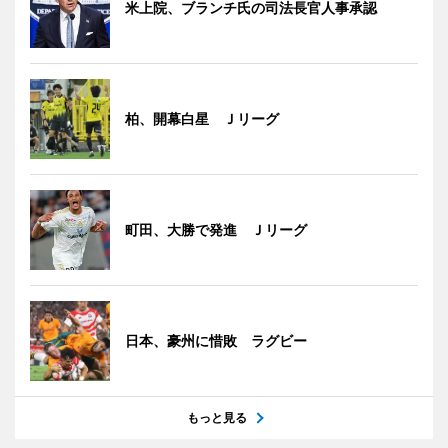
米上院、ブランチ氏の司法長官人事承認
柏、開幕白星 Ｊリーグ
町田、大勝で発進 Ｊリーグ
日本、豪州に惜敗 ラグビー
もっと見る