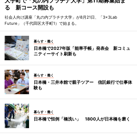
大手町で「丸の内プラチナ大学」第11期募集始ま
る 新コース開設も
社会人向け講座「丸の内プラチナ大学」が8月21日、「3×3Lab
Future」（千代田区大手町1）で始まる。
暮らす・働く
日本橋で2027年版「能率手帳」発表会 新コミュ
ニティーサイト刷新も
暮らす・働く
日本橋・三井本館で親子ツアー 信託銀行で仕事体
験も
暮らす・働く
日本橋で恒例「橋洗い」 1800人が日本橋を磨く