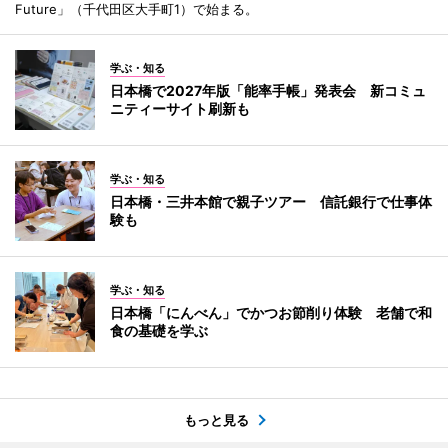
Future」（千代田区大手町1）で始まる。
学ぶ・知る
日本橋で2027年版「能率手帳」発表会 新コミュ
ニティーサイト刷新も
学ぶ・知る
日本橋・三井本館で親子ツアー 信託銀行で仕事体
験も
学ぶ・知る
日本橋「にんべん」でかつお節削り体験 老舗で和
食の基礎を学ぶ
もっと見る