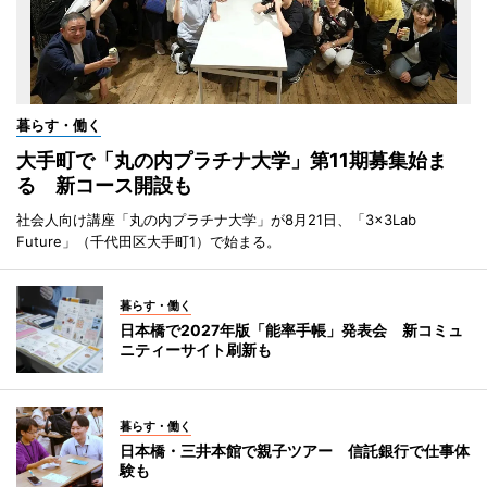
暮らす・働く
大手町で「丸の内プラチナ大学」第11期募集始ま
る 新コース開設も
社会人向け講座「丸の内プラチナ大学」が8月21日、「3×3Lab
Future」（千代田区大手町1）で始まる。
暮らす・働く
日本橋で2027年版「能率手帳」発表会 新コミュ
ニティーサイト刷新も
暮らす・働く
日本橋・三井本館で親子ツアー 信託銀行で仕事体
験も