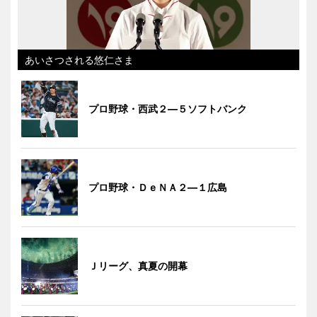
あいさつされる悠仁さま
プロ野球・西武２―５ソフトバンク
プロ野球・ＤｅＮＡ２―１広島
Ｊリーグ、真夏の開幕