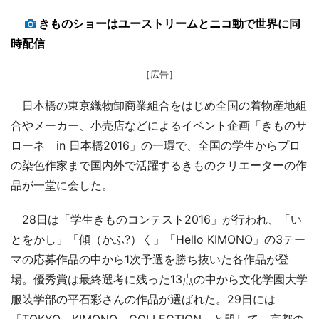
きものショーはユーストリームとニコ動で世界に同
時配信
［広告］
日本橋の東京織物卸商業組合をはじめ全国の着物産地組
合やメーカー、小売店などによるイベント企画「きものサ
ローネ in 日本橋2016」の一環で、全国の学生からプロ
の染色作家まで国内外で活躍するきものクリエーターの作
品が一堂に会した。
28日は「学生きものコンテスト2016」が行われ、「い
とをかし」「傾（かふ?）く」「Hello KIMONO」の3テー
マの応募作品の中から1次予選を勝ち抜いた各作品が登
場。優秀賞は最終選考に残った13点の中から文化学園大学
服装学部の平石彩さんの作品が選ばれた。29日には
「TOKYO KIMONO COLLECTION」と題して、京都の