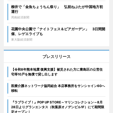
柳井で「金魚ちょうちん祭り」 弘前ねぷたが中国地方初
運行
周南経済新聞
花園中央公園で「ナイトフェス＆ビアガーデン」 3日間開
催、レゲエライブも
東大阪経済新聞
プレスリリース
【令和8年熊本地震 復興支援】被災された方に豊島区の公営住
宅等10戸を無償で貸し出します
医療介護ネットワーク協同組合 本店事務所をサンシャイン60へ
移転
『ラブライブ！』POP UP STORE～マリンコレクション～8月
28日よりグランエンタス（秋葉原オノデンビル1F）にて期間限
定オープン！