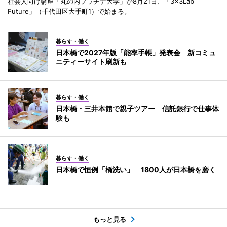
社会人向け講座「丸の内プラチナ大学」が8月21日、「3×3Lab
Future」（千代田区大手町1）で始まる。
暮らす・働く
日本橋で2027年版「能率手帳」発表会 新コミュ
ニティーサイト刷新も
暮らす・働く
日本橋・三井本館で親子ツアー 信託銀行で仕事体
験も
暮らす・働く
日本橋で恒例「橋洗い」 1800人が日本橋を磨く
もっと見る