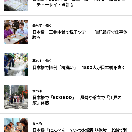
ニティーサイト刷新も
暮らす・働く
日本橋・三井本館で親子ツアー 信託銀行で仕事体
験も
暮らす・働く
日本橋で恒例「橋洗い」 1800人が日本橋を磨く
食べる
日本橋で「ECO EDO」 風鈴や浴衣で「江戸の
涼」体感
食べる
日本橋「にんべん」でかつお節削り体験 老舗で和