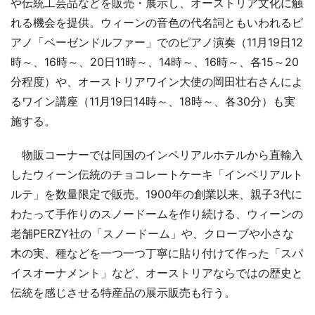
や伝統工芸品などを販売・展示し、オーストリア文化に触
れる機会を提供。ウィーンの音色の代名詞ともいわれるピ
アノ「ベーゼンドルファー」でのピアノ演奏（11月19日12
時～、16時～、20日11時～、14時～、16時～、各15～20
分程度）や、オーストリアワイン大使の岡田壮右さんによ
るワイン講座（11月19日14時～、18時～、各30分）も実
施する。
物販コーナーでは同国のインペリアルホテルから直輸入
したウィーン伝統のチョコレートケーキ「インペリアルト
ルテ」を数量限定で販売。1900年の創業以来、親子3代に
わたって手作りのスノードームを作り続ける、ウィーンの
老舗PERZY社の「スノードーム」や、クローブや小さな
木の実、種などを一つ一つ丁寧に貼り付けて作った「スパ
イスオーナメント」など、オーストリアならではの歴史と
伝統を感じさせる特産品の展示販売も行う。