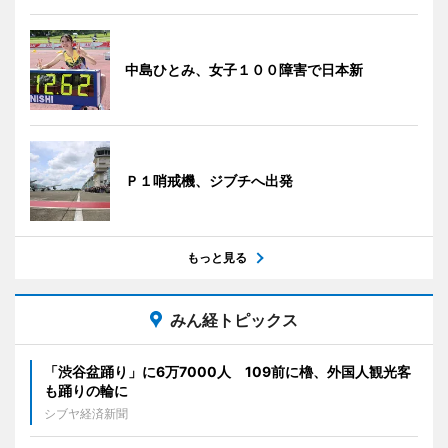
中島ひとみ、女子１００障害で日本新
Ｐ１哨戒機、ジブチへ出発
もっと見る
みん経トピックス
「渋谷盆踊り」に6万7000人 109前に櫓、外国人観光客
も踊りの輪に
シブヤ経済新聞