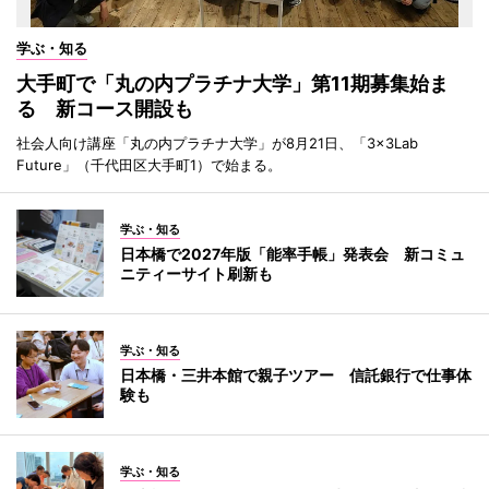
学ぶ・知る
大手町で「丸の内プラチナ大学」第11期募集始ま
る 新コース開設も
社会人向け講座「丸の内プラチナ大学」が8月21日、「3×3Lab
Future」（千代田区大手町1）で始まる。
学ぶ・知る
日本橋で2027年版「能率手帳」発表会 新コミュ
ニティーサイト刷新も
学ぶ・知る
日本橋・三井本館で親子ツアー 信託銀行で仕事体
験も
学ぶ・知る