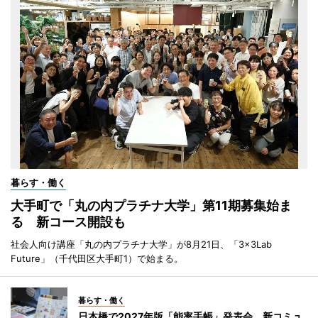
暮らす・働く
大手町で「丸の内プラチナ大学」第11期募集始ま
る 新コース開設も
社会人向け講座「丸の内プラチナ大学」が8月21日、「3×3Lab
Future」（千代田区大手町1）で始まる。
暮らす・働く
日本橋で2027年版「能率手帳」発表会 新コミュ