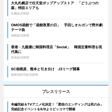
大丸札幌店で任天堂ポップアップストア 「どうぶつの
森」特設エリアも
札幌経済新聞
OMO5函館で「函館夜景の日」 手回しオルガンで野外劇
テーマ曲
函館経済新聞
香港・九龍塘に韓国料理店「Social」 韓国定番料理を現
代風に
香港経済新聞
SC相模原、熊本と引き分け J3リーグ開幕
相模原町田経済新聞
プレスリリース
本編完結＆TVアニメ化決定！「悪役のエンディングは死のみ」
完結記念イベントを8/9よりピッコマで開催