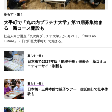
暮らす・働く
大手町で「丸の内プラチナ大学」第11期募集始ま
る 新コース開設も
社会人向け講座「丸の内プラチナ大学」が8月21日、「3×3Lab
Future」（千代田区大手町1）で始まる。
暮らす・働く
日本橋で2027年版「能率手帳」発表会 新コミュ
ニティーサイト刷新も
暮らす・働く
日本橋・三井本館で親子ツアー 信託銀行で仕事体
験も