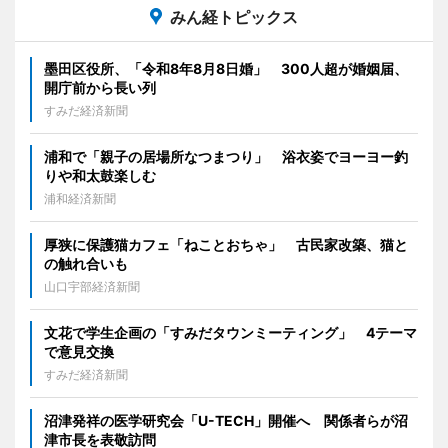
みん経トピックス
墨田区役所、「令和8年8月8日婚」 300人超が婚姻届、
開庁前から長い列
すみだ経済新聞
浦和で「親子の居場所なつまつり」 浴衣姿でヨーヨー釣
りや和太鼓楽しむ
浦和経済新聞
厚狭に保護猫カフェ「ねことおちゃ」 古民家改築、猫と
の触れ合いも
山口宇部経済新聞
文花で学生企画の「すみだタウンミーティング」 4テーマ
で意見交換
すみだ経済新聞
沼津発祥の医学研究会「U-TECH」開催へ 関係者らが沼
津市長を表敬訪問