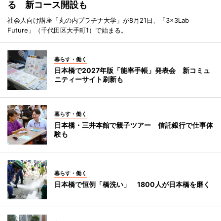
る 新コース開設も
社会人向け講座「丸の内プラチナ大学」が8月21日、「3×3Lab
Future」（千代田区大手町1）で始まる。
暮らす・働く
日本橋で2027年版「能率手帳」発表会 新コミュ
ニティーサイト刷新も
暮らす・働く
日本橋・三井本館で親子ツアー 信託銀行で仕事体
験も
暮らす・働く
日本橋で恒例「橋洗い」 1800人が日本橋を磨く