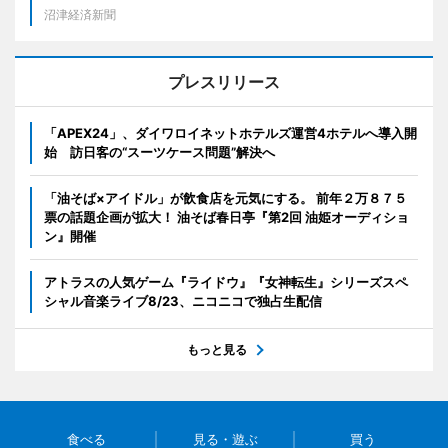
沼津経済新聞
プレスリリース
「APEX24」、ダイワロイネットホテルズ運営4ホテルへ導入開
始 訪日客の“スーツケース問題”解決へ
「油そば×アイドル」が飲食店を元気にする。 前年２万８７５
票の話題企画が拡大！ 油そば春日亭『第2回 油姫オーディショ
ン』開催
アトラスの人気ゲーム『ライドウ』『女神転生』シリーズスペ
シャル音楽ライブ8/23、ニコニコで独占生配信
もっと見る
食べる
見る・遊ぶ
買う