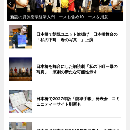
新設の資源循環経済入門コースも含め10コースを用意
日本橋で朗読ユニット旗揚げ 日本橋舞台の
「私の下町―母の写真―」上演
日本橋を舞台にした朗読劇「私の下町～母の
写真」 演劇の新たな可能性示す
日本橋で2027年版「能率手帳」発表会 コミ
ュニティーサイト刷新も