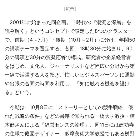
［広告］
2001年に始まった同企画。「時代の『潮流と深層』を
読み解く」というコンセプトで設定した8つのクラスター
で、前期（4～7月）・後期（10月～2月）に分け、年間50
の講演テーマを選定する。各回、18時30分に始まり、90
分の講演と30分の質疑応答で構成。研究者や企業経営者
をはじめ、文化人、ジャーナリストなど幅広い分野から第
一線で活躍する人を招き、忙しいビジネスパーソンに通勤
や出張の合間の時間を利用し、「知に触れる機会を設け
る」という。
今期は、10月8日に「ストーリーとしての競争戦略 優
れた戦略の条件」などの書籍で知られる一橋大学教授・楠
木健さんによる「経営センスの論理」、同11日には建功寺
の住職で庭園デザイナー、多摩美術大学教授でもある桝野