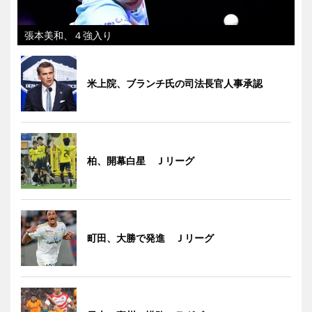
張本美和、４強入り
米上院、ブランチ氏の司法長官人事承認
柏、開幕白星 Ｊリーグ
町田、大勝で発進 Ｊリーグ