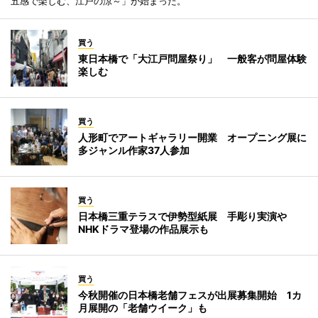
五感で楽しむ、江戸の涼～」が始まった。
買う
東日本橋で「大江戸問屋祭り」 一般客が問屋体験
楽しむ
買う
人形町でアートギャラリー開業 オープニング展に
多ジャンル作家37人参加
買う
日本橋三重テラスで伊勢型紙展 手彫り実演や
NHKドラマ登場の作品展示も
買う
今秋開催の日本橋老舗フェスが出展募集開始 1カ
月展開の「老舗ウイーク」も