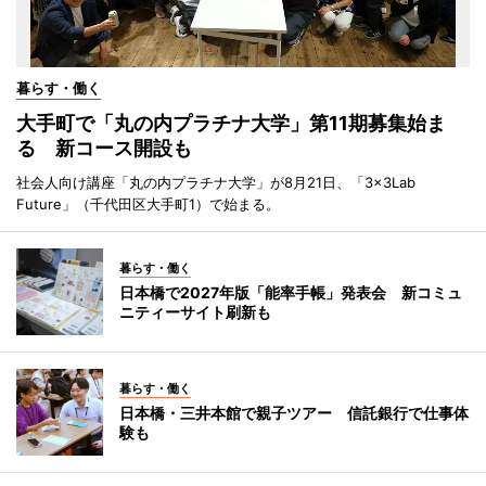
暮らす・働く
大手町で「丸の内プラチナ大学」第11期募集始ま
る 新コース開設も
社会人向け講座「丸の内プラチナ大学」が8月21日、「3×3Lab
Future」（千代田区大手町1）で始まる。
暮らす・働く
日本橋で2027年版「能率手帳」発表会 新コミュ
ニティーサイト刷新も
暮らす・働く
日本橋・三井本館で親子ツアー 信託銀行で仕事体
験も