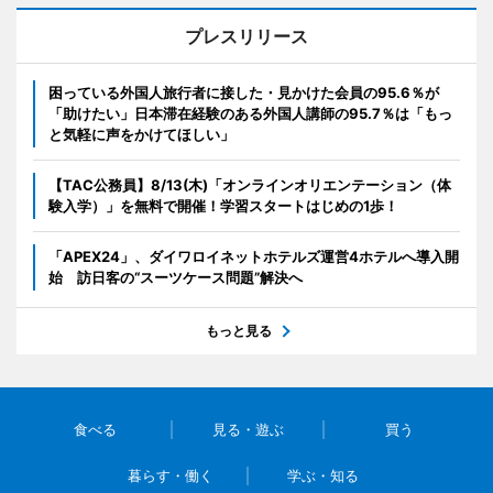
プレスリリース
困っている外国人旅行者に接した・見かけた会員の95.6％が
「助けたい」日本滞在経験のある外国人講師の95.7％は「もっ
と気軽に声をかけてほしい」
【TAC公務員】8/13(木)「オンラインオリエンテーション（体
験入学）」を無料で開催！学習スタートはじめの1歩！
「APEX24」、ダイワロイネットホテルズ運営4ホテルへ導入開
始 訪日客の“スーツケース問題”解決へ
もっと見る
食べる
見る・遊ぶ
買う
暮らす・働く
学ぶ・知る