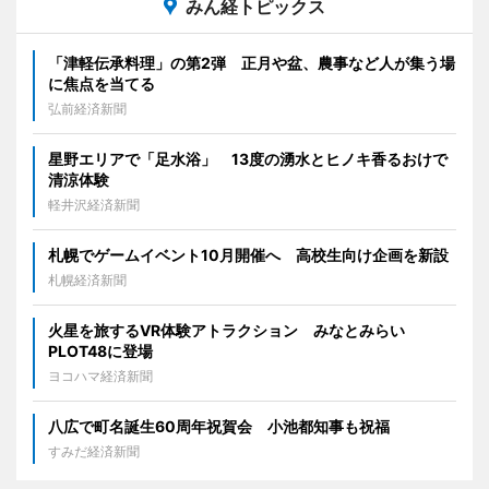
みん経トピックス
「津軽伝承料理」の第2弾 正月や盆、農事など人が集う場
に焦点を当てる
弘前経済新聞
星野エリアで「足水浴」 13度の湧水とヒノキ香るおけで
清涼体験
軽井沢経済新聞
札幌でゲームイベント10月開催へ 高校生向け企画を新設
札幌経済新聞
火星を旅するVR体験アトラクション みなとみらい
PLOT48に登場
ヨコハマ経済新聞
八広で町名誕生60周年祝賀会 小池都知事も祝福
すみだ経済新聞