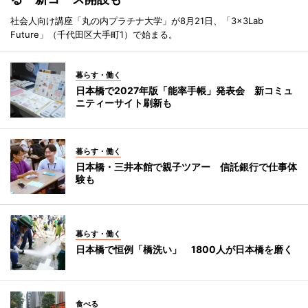
社会人向け講座「丸の内プラチナ大学」が8月21日、「3×3Lab
Future」（千代田区大手町1）で始まる。
暮らす・働く
日本橋で2027年版「能率手帳」発表会 新コミュ
ニティーサイト刷新も
暮らす・働く
日本橋・三井本館で親子ツアー 信託銀行で仕事体
験も
暮らす・働く
日本橋で恒例「橋洗い」 1800人が日本橋を磨く
食べる