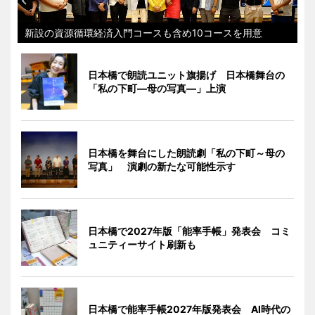
新設の資源循環経済入門コースも含め10コースを用意
日本橋で朗読ユニット旗揚げ 日本橋舞台の
「私の下町―母の写真―」上演
日本橋を舞台にした朗読劇「私の下町～母の
写真」 演劇の新たな可能性示す
日本橋で2027年版「能率手帳」発表会 コミ
ュニティーサイト刷新も
日本橋で能率手帳2027年版発表会 AI時代の