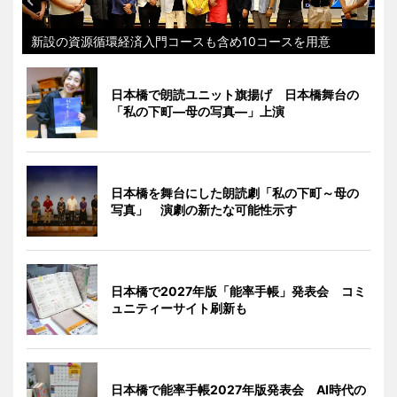
新設の資源循環経済入門コースも含め10コースを用意
日本橋で朗読ユニット旗揚げ 日本橋舞台の
「私の下町―母の写真―」上演
日本橋を舞台にした朗読劇「私の下町～母の
写真」 演劇の新たな可能性示す
日本橋で2027年版「能率手帳」発表会 コミ
ュニティーサイト刷新も
日本橋で能率手帳2027年版発表会 AI時代の