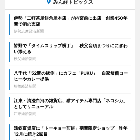
みん経トピックス
伊勢「二軒茶屋餅角屋本店」が内宮前に出店 創業450年
間で初の支店
伊勢志摩経済新聞
皆野で「タイムスリップ横丁」 秩父音頭まつりににぎわ
い添える
秩父経済新聞
八千代「52間の縁側」にカフェ「PUKU」 自家焙煎コー
ヒーやカレー提供
船橋経済新聞
江東・清澄白河の雑貨店、猫アイテム専門店「ネコシカ」
としてリニューアル
江東経済新聞
遠鉄百貨店に「トーキョー煎餅」期間限定ショップ 昨年
12月に続き2回目