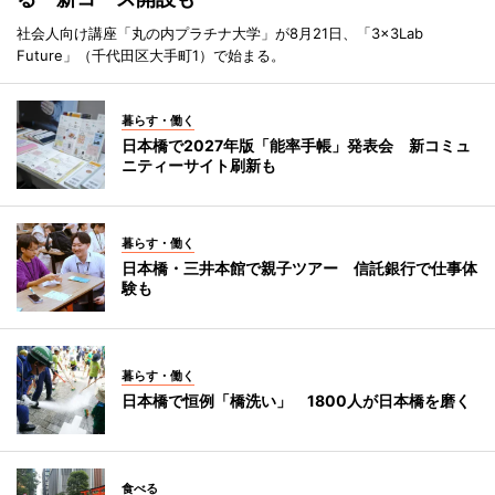
社会人向け講座「丸の内プラチナ大学」が8月21日、「3×3Lab
Future」（千代田区大手町1）で始まる。
暮らす・働く
日本橋で2027年版「能率手帳」発表会 新コミュ
ニティーサイト刷新も
暮らす・働く
日本橋・三井本館で親子ツアー 信託銀行で仕事体
験も
暮らす・働く
日本橋で恒例「橋洗い」 1800人が日本橋を磨く
食べる