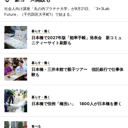
社会人向け講座「丸の内プラチナ大学」が8月21日、「3×3Lab
Future」（千代田区大手町1）で始まる。
暮らす・働く
日本橋で2027年版「能率手帳」発表会 新コミュ
ニティーサイト刷新も
暮らす・働く
日本橋・三井本館で親子ツアー 信託銀行で仕事体
験も
暮らす・働く
日本橋で恒例「橋洗い」 1800人が日本橋を磨く
食べる