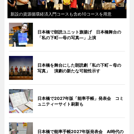
新設の資源循環経済入門コースも含め10コースを用意
日本橋で朗読ユニット旗揚げ 日本橋舞台の
「私の下町―母の写真―」上演
日本橋を舞台にした朗読劇「私の下町～母の
写真」 演劇の新たな可能性示す
日本橋で2027年版「能率手帳」発表会 コミ
ュニティーサイト刷新も
日本橋で能率手帳2027年版発表会 AI時代の