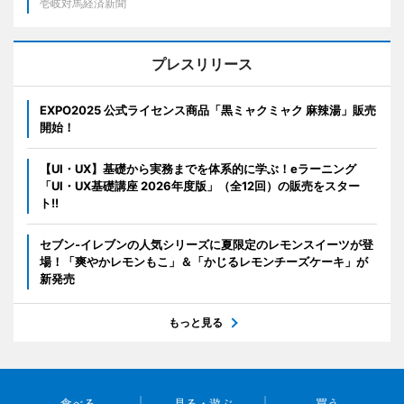
壱岐対馬経済新聞
プレスリリース
EXPO2025 公式ライセンス商品「黒ミャクミャク 麻辣湯」販売
開始！
【UI・UX】基礎から実務までを体系的に学ぶ！eラーニング
「UI・UX基礎講座 2026年度版」（全12回）の販売をスター
ト!!
セブン‐イレブンの人気シリーズに夏限定のレモンスイーツが登
場！「爽やかレモンもこ」＆「かじるレモンチーズケーキ」が
新発売
もっと見る
食べる
見る・遊ぶ
買う