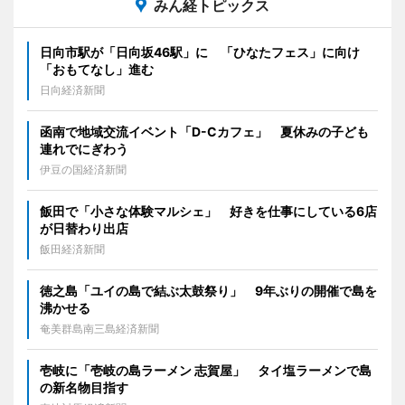
みん経トピックス
日向市駅が「日向坂46駅」に 「ひなたフェス」に向け
「おもてなし」進む
日向経済新聞
函南で地域交流イベント「D-Cカフェ」 夏休みの子ども
連れでにぎわう
伊豆の国経済新聞
飯田で「小さな体験マルシェ」 好きを仕事にしている6店
が日替わり出店
飯田経済新聞
徳之島「ユイの島で結ぶ太鼓祭り」 9年ぶりの開催で島を
沸かせる
奄美群島南三島経済新聞
壱岐に「壱岐の島ラーメン 志賀屋」 タイ塩ラーメンで島
の新名物目指す