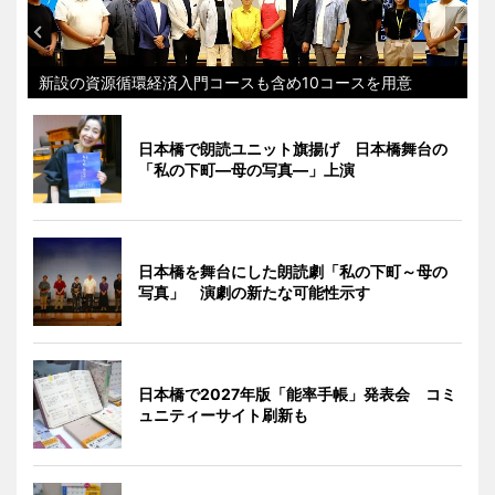
新設の資源循環経済入門コースも含め10コースを用意
日本橋で朗読ユニット旗揚げ 日本橋舞台の
「私の下町―母の写真―」上演
日本橋を舞台にした朗読劇「私の下町～母の
写真」 演劇の新たな可能性示す
日本橋で2027年版「能率手帳」発表会 コミ
ュニティーサイト刷新も