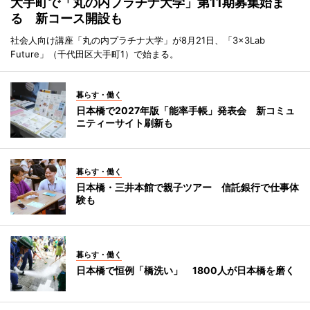
大手町で「丸の内プラチナ大学」第11期募集始ま
る 新コース開設も
社会人向け講座「丸の内プラチナ大学」が8月21日、「3×3Lab
Future」（千代田区大手町1）で始まる。
暮らす・働く
日本橋で2027年版「能率手帳」発表会 新コミュ
ニティーサイト刷新も
暮らす・働く
日本橋・三井本館で親子ツアー 信託銀行で仕事体
験も
暮らす・働く
日本橋で恒例「橋洗い」 1800人が日本橋を磨く