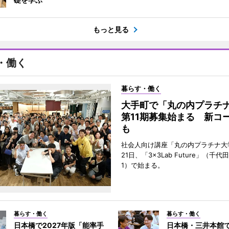
もっと見る
・働く
暮らす・働く
大手町で「丸の内プラチ
第11期募集始まる 新コ
も
社会人向け講座「丸の内プラチナ大
21日、「3×3Lab Future」（千
1）で始まる。
暮らす・働く
暮らす・働く
日本橋で2027年版「能率手
日本橋・三井本館