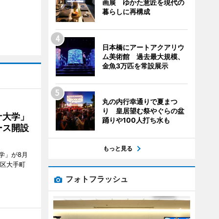
画展 ゆかた意匠を現代の
暮らしに再構成
日本橋にアートアクアリウ
ム美術館 過去最大規模、
金魚3万匹を常設展示
丸の内行幸通りで夏まつ
り 皇居望む祭やぐらの盆
ナ大学」
踊りや100人打ち水も
ース開設
もっと見る
学」が8月
代田区大手町
フォトフラッシュ