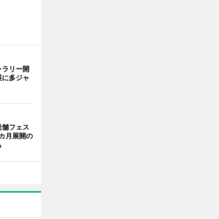
ャラリー開
展に多ジャ
老舗フェス
カ月展開の
も