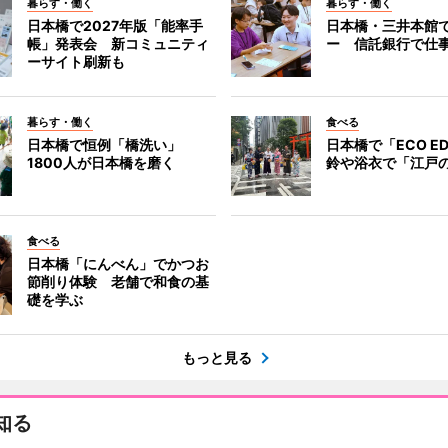
暮らす・働く
暮らす・働く
日本橋で2027年版「能率手
日本橋・三井本館
帳」発表会 新コミュニティ
ー 信託銀行で仕
ーサイト刷新も
暮らす・働く
食べる
日本橋で恒例「橋洗い」
日本橋で「ECO E
1800人が日本橋を磨く
鈴や浴衣で「江戸
食べる
日本橋「にんべん」でかつお
節削り体験 老舗で和食の基
礎を学ぶ
もっと見る
知る