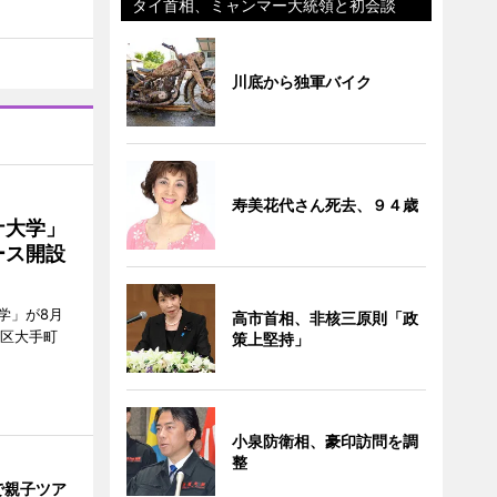
タイ首相、ミャンマー大統領と初会談
川底から独軍バイク
寿美花代さん死去、９４歳
ナ大学」
ース開設
学」が8月
高市首相、非核三原則「政
代田区大手町
策上堅持」
小泉防衛相、豪印訪問を調
整
で親子ツア