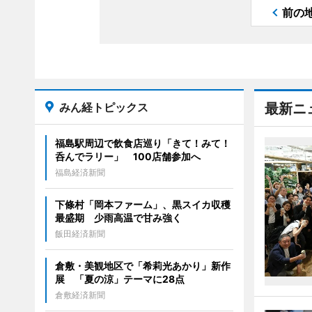
前の
みん経トピックス
最新ニ
福島駅周辺で飲食店巡り「きて！みて！
呑んでラリー」 100店舗参加へ
福島経済新聞
下條村「岡本ファーム」、黒スイカ収穫
最盛期 少雨高温で甘み強く
飯田経済新聞
倉敷・美観地区で「希莉光あかり」新作
展 「夏の涼」テーマに28点
倉敷経済新聞