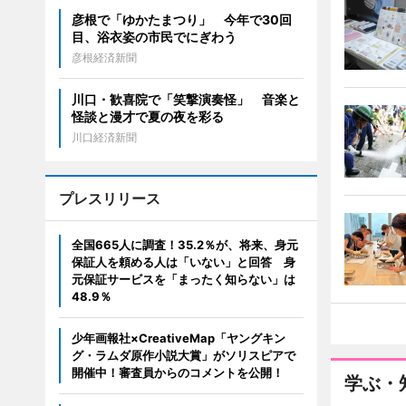
彦根で「ゆかたまつり」 今年で30回
目、浴衣姿の市民でにぎわう
彦根経済新聞
川口・歓喜院で「笑撃演奏怪」 音楽と
怪談と漫才で夏の夜を彩る
川口経済新聞
プレスリリース
全国665人に調査！35.2％が、将来、身元
保証人を頼める人は「いない」と回答 身
元保証サービスを「まったく知らない」は
48.9％
少年画報社×CreativeMap「ヤングキン
グ・ラムダ原作小説大賞」がソリスピアで
開催中！審査員からのコメントを公開！
学ぶ・