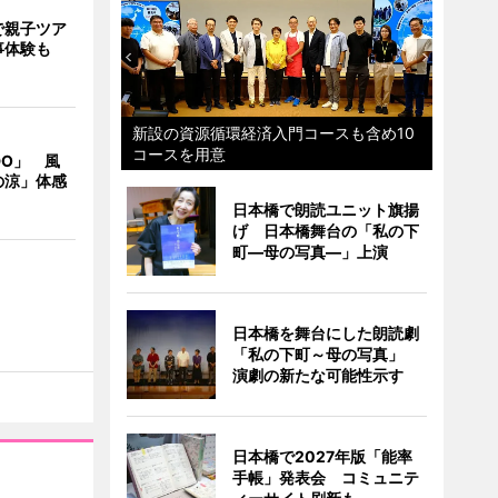
で親子ツア
事体験も
新設の資源循環経済入門コースも含め10
コースを用意
DO」 風
の涼」体感
日本橋で朗読ユニット旗揚
げ 日本橋舞台の「私の下
町―母の写真―」上演
日本橋を舞台にした朗読劇
「私の下町～母の写真」
演劇の新たな可能性示す
日本橋で2027年版「能率
手帳」発表会 コミュニテ