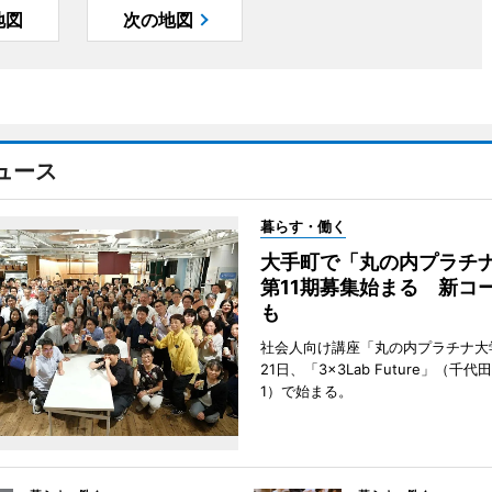
地図
次の地図
ュース
暮らす・働く
大手町で「丸の内プラチ
第11期募集始まる 新コ
も
社会人向け講座「丸の内プラチナ大
21日、「3×3Lab Future」（千
1）で始まる。