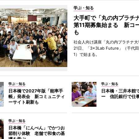
学ぶ・知る
大手町で「丸の内プラチ
第11期募集始まる 新コ
も
社会人向け講座「丸の内プラチナ大
21日、「3×3Lab Future」（千
1）で始まる。
学ぶ・知る
学ぶ・知る
日本橋で2027年版「能率手
日本橋・三井本館
帳」発表会 新コミュニティ
ー 信託銀行で仕
ーサイト刷新も
学ぶ・知る
日本橋「にんべん」でかつお
節削り体験 老舗で和食の基
礎を学ぶ