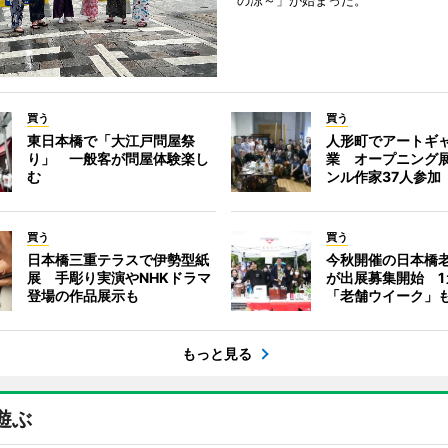
の涼～」が始まった。
買う
買う
東日本橋で「大江戸問屋祭
人形町でアートギ
り」 一般客が問屋体験楽し
業 オープニング
む
ンル作家37人参加
買う
買う
日本橋三重テラスで伊勢型紙
今秋開催の日本橋
展 手彫り実演やNHKドラマ
が出展募集開始 1
登場の作品展示も
「老舗ウイーク」
もっと見る
遊ぶ