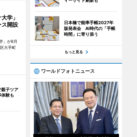
ィーサイト刷新も
ナ大学」
日本橋で能率手帳2027年
ース開設
版発表会 AI時代の「手帳
時間」に寄り添う
学」が8月
代田区大手町
もっと見る
ワールドフォトニュース
で親子ツア
事体験も