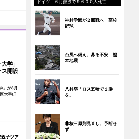
ドイツ、６月熱波で９６００人死亡
神村学園が２回戦へ 高校
野球
台風へ備え、募る不安 熊
本地震
ナ大学」
ース開設
学」が8月
八村塁「ロス五輪で１勝
代田区大手町
を」
非核三原則見直し、予断せ
ず
で親子ツア