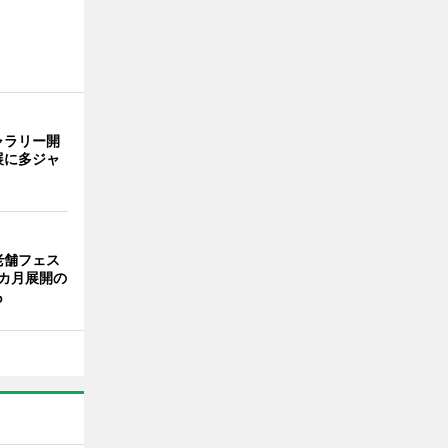
ャラリー開
展に多ジャ
老舗フェス
カ月展開の
も