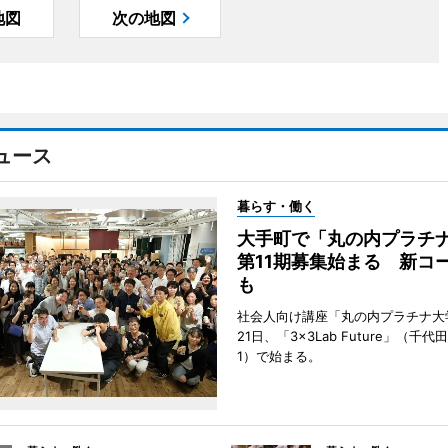
地図
次の地図
ュース
暮らす・働く
大手町で「丸の内プラチ
第11期募集始まる 新コ
も
社会人向け講座「丸の内プラチナ大
21日、「3×3Lab Future」（千
1）で始まる。