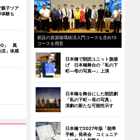
で親子ツア
事体験も
新設の資源循環経済入門コースも含め10
コースを用意
DO」 風
の涼」体感
日本橋で朗読ユニット旗揚
げ 日本橋舞台の「私の下
町―母の写真―」上演
日本橋を舞台にした朗読劇
「私の下町～母の写真」
演劇の新たな可能性示す
日本橋で2027年版「能率
手帳」発表会 コミュニテ