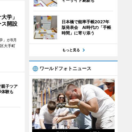
ィーサイト刷新も
ナ大学」
日本橋で能率手帳2027年
ース開設
版発表会 AI時代の「手帳
時間」に寄り添う
学」が8月
代田区大手町
もっと見る
ワールドフォトニュース
で親子ツア
事体験も