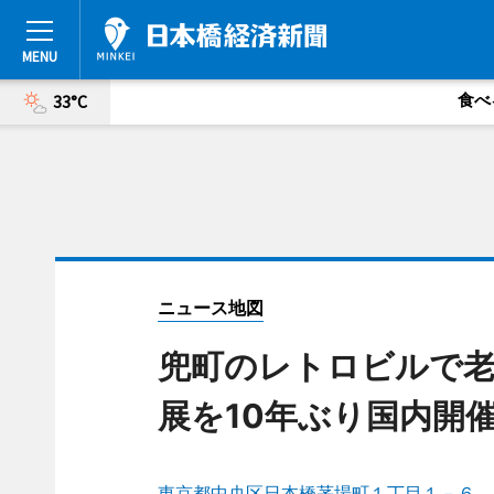
食べ
33°C
ニュース地図
兜町のレトロビルで老
展を10年ぶり国内開
東京都中央区日本橋茅場町１丁目１－６