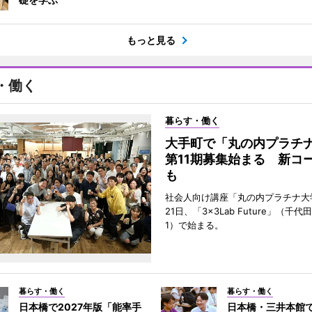
もっと見る
・働く
暮らす・働く
大手町で「丸の内プラチ
第11期募集始まる 新コ
も
社会人向け講座「丸の内プラチナ大
21日、「3×3Lab Future」（千
1）で始まる。
暮らす・働く
暮らす・働く
日本橋で2027年版「能率手
日本橋・三井本館