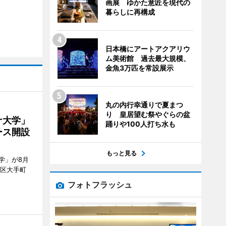
画展 ゆかた意匠を現代の
暮らしに再構成
日本橋にアートアクアリウ
ム美術館 過去最大規模、
金魚3万匹を常設展示
丸の内行幸通りで夏まつ
り 皇居望む祭やぐらの盆
ナ大学」
踊りや100人打ち水も
ース開設
もっと見る
学」が8月
代田区大手町
フォトフラッシュ