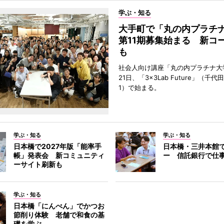
学ぶ・知る
大手町で「丸の内プラチ
第11期募集始まる 新コ
も
社会人向け講座「丸の内プラチナ大
21日、「3×3Lab Future」（千
1）で始まる。
学ぶ・知る
学ぶ・知る
日本橋で2027年版「能率手
日本橋・三井本館
帳」発表会 新コミュニティ
ー 信託銀行で仕
ーサイト刷新も
学ぶ・知る
日本橋「にんべん」でかつお
節削り体験 老舗で和食の基
礎を学ぶ