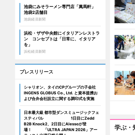
池袋にみそラーメン専門店「萬馬軒」
池袋2店舗目
池袋経済新聞
浜松・ザザ中央館にイタリアンレストラ
ン コンセプトは「日常に、イタリア
を」
浜松経済新聞
プレスリリース
シャリオン、タイのCPグループの子会社
INGENS GLOBUS Co., Ltd. と資本提携お
よび合弁会社設立に関する調印式を実施
日本最大級 都市型ダンスミュージックフェ
スティバル 1日目にZedd
B2B Knock2、2日目にAlessoが登
学ぶ・
場！ 「ULTRA JAPAN 2026」アー