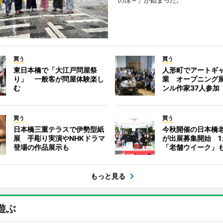
の涼～」が始まった。
買う
買う
東日本橋で「大江戸問屋祭
人形町でアートギ
り」 一般客が問屋体験楽し
業 オープニング
む
ンル作家37人参加
買う
買う
日本橋三重テラスで伊勢型紙
今秋開催の日本橋
展 手彫り実演やNHKドラマ
が出展募集開始 1
登場の作品展示も
「老舗ウイーク」
もっと見る
遊ぶ