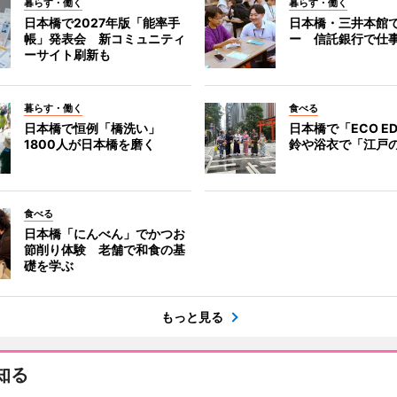
暮らす・働く
暮らす・働く
日本橋で2027年版「能率手
日本橋・三井本館
帳」発表会 新コミュニティ
ー 信託銀行で仕
ーサイト刷新も
暮らす・働く
食べる
日本橋で恒例「橋洗い」
日本橋で「ECO E
1800人が日本橋を磨く
鈴や浴衣で「江戸
食べる
日本橋「にんべん」でかつお
節削り体験 老舗で和食の基
礎を学ぶ
もっと見る
知る