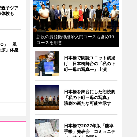
で親子ツア
事体験も
新設の資源循環経済入門コースも含め10
コースを用意
DO」 風
の涼」体感
日本橋で朗読ユニット旗揚
げ 日本橋舞台の「私の下
町―母の写真―」上演
日本橋を舞台にした朗読劇
「私の下町～母の写真」
演劇の新たな可能性示す
日本橋で2027年版「能率
手帳」発表会 コミュニテ