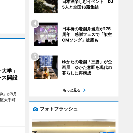
日本酒楽しむイベント DJ
5人と全国16蔵集結
日本橋の老舗弁当店が175
周年 感謝フェスで「架空
CMソング」披露も
ゆかたの老舗「三勝」が企
画展 ゆかた意匠を現代の
ナ大学」
暮らしに再構成
ース開設
もっと見る
学」が8月
代田区大手町
フォトフラッシュ