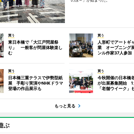
の涼～」が始まった。
買う
買う
東日本橋で「大江戸問屋祭
人形町でアートギ
り」 一般客が問屋体験楽し
業 オープニング
む
ンル作家37人参加
買う
買う
日本橋三重テラスで伊勢型紙
今秋開催の日本橋
展 手彫り実演やNHKドラマ
が出展募集開始 1
登場の作品展示も
「老舗ウイーク」
もっと見る
遊ぶ