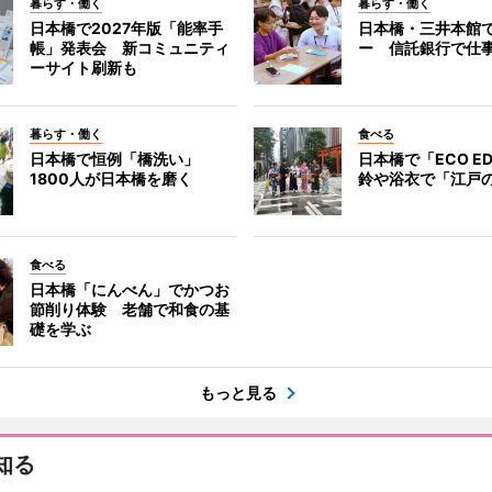
暮らす・働く
暮らす・働く
日本橋で2027年版「能率手
日本橋・三井本館
帳」発表会 新コミュニティ
ー 信託銀行で仕
ーサイト刷新も
暮らす・働く
食べる
日本橋で恒例「橋洗い」
日本橋で「ECO E
1800人が日本橋を磨く
鈴や浴衣で「江戸
食べる
日本橋「にんべん」でかつお
節削り体験 老舗で和食の基
礎を学ぶ
もっと見る
知る