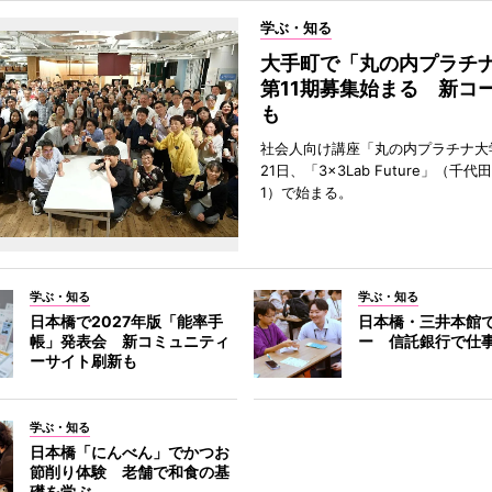
学ぶ・知る
大手町で「丸の内プラチ
第11期募集始まる 新コ
も
社会人向け講座「丸の内プラチナ大
21日、「3×3Lab Future」（千
1）で始まる。
学ぶ・知る
学ぶ・知る
日本橋で2027年版「能率手
日本橋・三井本館
帳」発表会 新コミュニティ
ー 信託銀行で仕
ーサイト刷新も
学ぶ・知る
日本橋「にんべん」でかつお
節削り体験 老舗で和食の基
礎を学ぶ