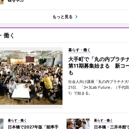
もっと見る
・働く
暮らす・働く
大手町で「丸の内プラチ
第11期募集始まる 新コ
も
社会人向け講座「丸の内プラチナ大
21日、「3×3Lab Future」（千
1）で始まる。
暮らす・働く
暮らす・働く
日本橋で2027年版「能率手
日本橋・三井本館