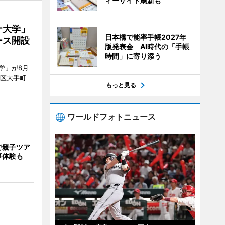
ィーサイト刷新も
ナ大学」
日本橋で能率手帳2027年
ース開設
版発表会 AI時代の「手帳
時間」に寄り添う
学」が8月
代田区大手町
もっと見る
ワールドフォトニュース
で親子ツア
事体験も