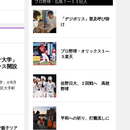
プロ野球・広島７―１１巨人
「デジポリス」普及呼び掛
け
プロ野球・オリックス１―
３楽天
ナ大学」
ース開設
学」が8月
佐野日大、２回戦へ 高校
代田区大手町
野球
平和への祈り、灯籠流しに
で親子ツア