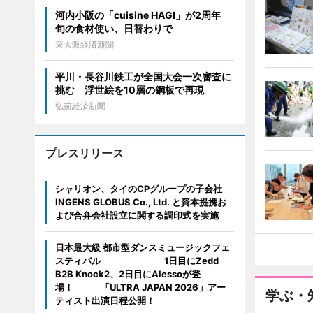
河内小阪の「cuisine HAGI」が2周年
旬の食材使い、日替わりで
東大阪経済新聞
平川・長谷川鉄工が全国大会一次審査に
挑む 浮世絵を10層の鋼板で再現
弘前経済新聞
プレスリリース
シャリオン、タイのCPグループの子会社
INGENS GLOBUS Co., Ltd. と資本提携お
よび合弁会社設立に関する調印式を実施
日本最大級 都市型ダンスミュージックフェ
スティバル 1日目にZedd
B2B Knock2、2日目にAlessoが登
場！ 「ULTRA JAPAN 2026」アー
学ぶ・
ティスト出演日程公開！