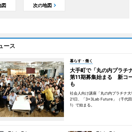
地図
次の地図
ュース
暮らす・働く
大手町で「丸の内プラチ
第11期募集始まる 新コ
も
社会人向け講座「丸の内プラチナ大
21日、「3×3Lab Future」（千
1）で始まる。