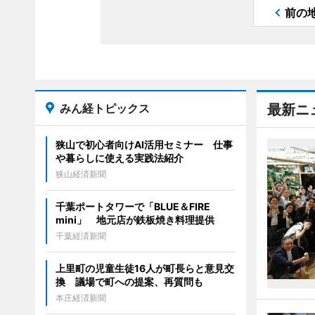
前の
みん経トピックス
最新ニ
狭山で初心者向けAI活用セミナー 仕事
や暮らしに使える実践法紹介
狭山経済新聞
千葉ポートタワーで「BLUE＆FIRE
mini」 地元店が鉄板焼き料理提供
千葉経済新聞
上里町の児童生徒16人が町長らと意見交
換 議場で町への提案、再質問も
本庄経済新聞