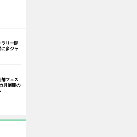
ャラリー開
展に多ジャ
老舗フェス
カ月展開の
も