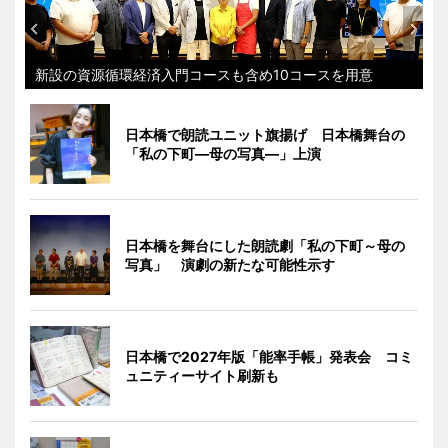
新設の資源循環経済入門コースも含め10コースを用意
日本橋で朗読ユニット旗揚げ 日本橋舞台の
「私の下町―母の写真―」上演
日本橋を舞台にした朗読劇「私の下町～母の
写真」 演劇の新たな可能性示す
日本橋で2027年版「能率手帳」発表会 コミ
ュニティーサイト刷新も