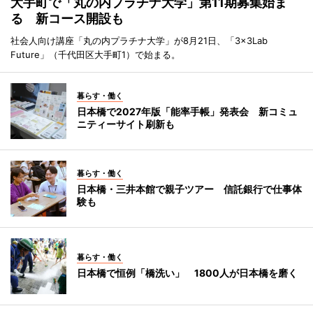
大手町で「丸の内プラチナ大学」第11期募集始ま
る 新コース開設も
社会人向け講座「丸の内プラチナ大学」が8月21日、「3×3Lab
Future」（千代田区大手町1）で始まる。
暮らす・働く
日本橋で2027年版「能率手帳」発表会 新コミュ
ニティーサイト刷新も
暮らす・働く
日本橋・三井本館で親子ツアー 信託銀行で仕事体
験も
暮らす・働く
日本橋で恒例「橋洗い」 1800人が日本橋を磨く