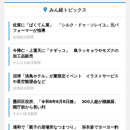
みん経トピックス
佐賀に「ばくてん屋」 「シルク・ドゥ・ソレイユ」元パ
フォーマーが指導
佐賀経済新聞
今帰仁・上運天に「ナギッコ」 島ラッキョウやモズクの
加工品販売
やんばる経済新聞
沼津「淡島ホテル」が夏限定イベント イラストサービス
や星空観望会など
沼津経済新聞
墨田区役所、「令和8年8月8日婚」 300人超が婚姻届、
開庁前から長い列
すみだ経済新聞
浦和で「親子の居場所なつまつり」 浴衣姿でヨーヨー釣