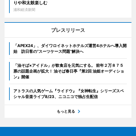
りや和太鼓楽しむ
浦和経済新聞
プレスリリース
「APEX24」、ダイワロイネットホテルズ運営4ホテルへ導入開
始 訪日客の“スーツケース問題”解決へ
「油そば×アイドル」が飲食店を元気にする。 前年２万８７５
票の話題企画が拡大！ 油そば春日亭『第2回 油姫オーディショ
ン』開催
アトラスの人気ゲーム『ライドウ』『女神転生』シリーズスペ
シャル音楽ライブ8/23、ニコニコで独占生配信
もっと見る