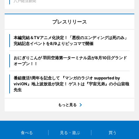
八戸経済新聞
プレスリリース
本編完結＆TVアニメ化決定！「悪役のエンディングは死のみ」
完結記念イベントを8/9よりピッコマで開催
おにぎりこんが 羽田空港第一ターミナル店が8月10日グランド
オープン！！
番組復活1周年を記念して 『マンガのラジオ supported by
viviON』地上波放送が決定！ ゲストは『宇宙兄弟』の小山宙哉
先生
もっと見る
食べる
見る・遊ぶ
買う