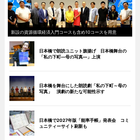
新設の資源循環経済入門コースも含め10コースを用意
日本橋で朗読ユニット旗揚げ 日本橋舞台の
「私の下町―母の写真―」上演
日本橋を舞台にした朗読劇「私の下町～母の
写真」 演劇の新たな可能性示す
日本橋で2027年版「能率手帳」発表会 コミ
ュニティーサイト刷新も