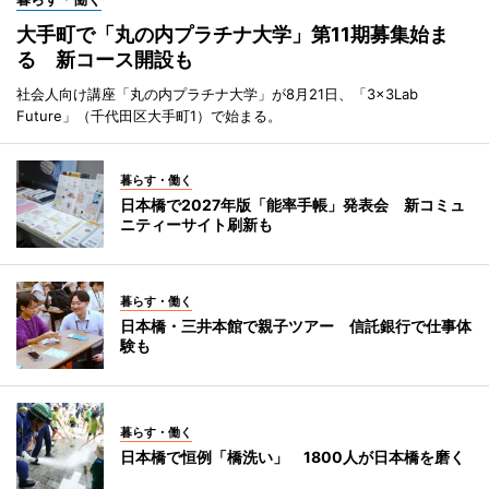
大手町で「丸の内プラチナ大学」第11期募集始ま
る 新コース開設も
社会人向け講座「丸の内プラチナ大学」が8月21日、「3×3Lab
Future」（千代田区大手町1）で始まる。
暮らす・働く
日本橋で2027年版「能率手帳」発表会 新コミュ
ニティーサイト刷新も
暮らす・働く
日本橋・三井本館で親子ツアー 信託銀行で仕事体
験も
暮らす・働く
日本橋で恒例「橋洗い」 1800人が日本橋を磨く