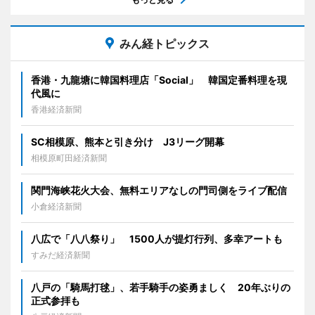
みん経トピックス
香港・九龍塘に韓国料理店「Social」 韓国定番料理を現
代風に
香港経済新聞
SC相模原、熊本と引き分け J3リーグ開幕
相模原町田経済新聞
関門海峡花火大会、無料エリアなしの門司側をライブ配信
小倉経済新聞
八広で「八八祭り」 1500人が提灯行列、多幸アートも
すみだ経済新聞
八戸の「騎馬打毬」、若手騎手の姿勇ましく 20年ぶりの
正式参拝も