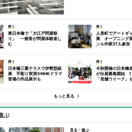
買う
買う
東日本橋で「大江戸問屋祭
人形町でアートギ
り」 一般客が問屋体験楽し
業 オープニング
む
ンル作家37人参加
買う
買う
日本橋三重テラスで伊勢型紙
今秋開催の日本橋
展 手彫り実演やNHKドラマ
が出展募集開始 1
登場の作品展示も
「老舗ウイーク」
もっと見る
遊ぶ
見る・遊ぶ