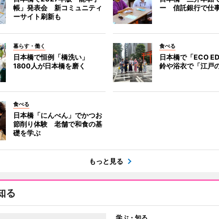
帳」発表会 新コミュニティ
ー 信託銀行で仕
ーサイト刷新も
暮らす・働く
食べる
日本橋で恒例「橋洗い」
日本橋で「ECO E
1800人が日本橋を磨く
鈴や浴衣で「江戸
食べる
日本橋「にんべん」でかつお
節削り体験 老舗で和食の基
礎を学ぶ
もっと見る
知る
学ぶ・知る