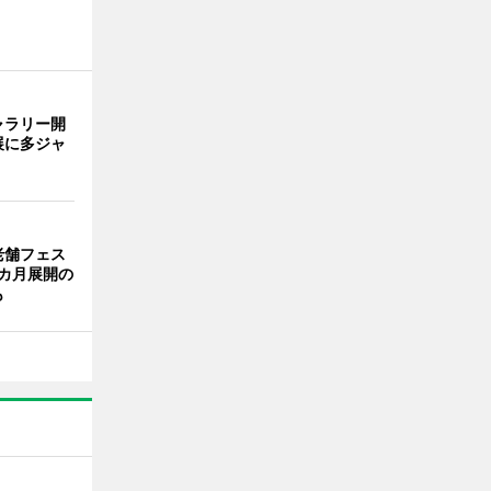
ャラリー開
展に多ジャ
老舗フェス
カ月展開の
も