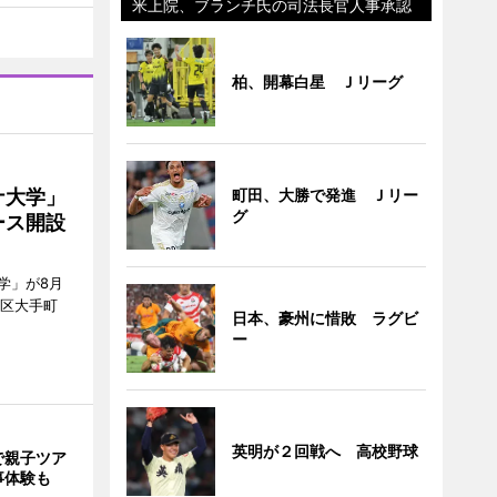
米上院、ブランチ氏の司法長官人事承認
柏、開幕白星 Ｊリーグ
町田、大勝で発進 Ｊリー
ナ大学」
グ
ース開設
学」が8月
代田区大手町
日本、豪州に惜敗 ラグビ
ー
英明が２回戦へ 高校野球
で親子ツア
事体験も