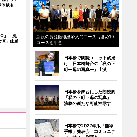
事体験も
DO」 風
新設の資源循環経済入門コースも含め10
の涼」体感
コースを用意
日本橋で朗読ユニット旗揚
げ 日本橋舞台の「私の下
町―母の写真―」上演
日本橋を舞台にした朗読劇
「私の下町～母の写真」
演劇の新たな可能性示す
日本橋で2027年版「能率
手帳」発表会 コミュニテ