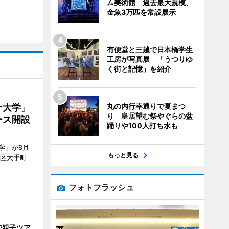
ム美術館 過去最大規模、
金魚3万匹を常設展示
有便堂と三越で日本橋学生
工房が写真展 「うつりゆ
く街と記憶」を紹介
丸の内行幸通りで夏まつ
ナ大学」
り 皇居望む祭やぐらの盆
ース開設
踊りや100人打ち水も
学」が8月
もっと見る
代田区大手町
フォトフラッシュ
で親子ツア