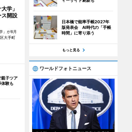
ィーサイト刷新も
ナ大学」
ース開設
日本橋で能率手帳2027年
版発表会 AI時代の「手帳
学」が8月
時間」に寄り添う
代田区大手町
もっと見る
ワールドフォトニュース
で親子ツア
事体験も