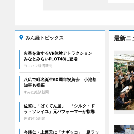
みん経トピックス
最新ニ
火星を旅するVR体験アトラクション
みなとみらいPLOT48に登場
ヨコハマ経済新聞
八広で町名誕生60周年祝賀会 小池都
知事も祝福
すみだ経済新聞
佐賀に「ばくてん屋」 「シルク・ド
ゥ・ソレイユ」元パフォーマーが指導
佐賀経済新聞
今帰仁・上運天に「ナギッコ」 島ラッ