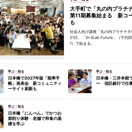
大手町で「丸の内プラチ
第11期募集始まる 新コ
も
社会人向け講座「丸の内プラチナ大
21日、「3×3Lab Future」（千
1）で始まる。
学ぶ・知る
学ぶ・知る
日本橋で2027年版「能率手
日本橋・三井本館
帳」発表会 新コミュニティ
ー 信託銀行で仕
ーサイト刷新も
学ぶ・知る
日本橋「にんべん」でかつお
節削り体験 老舗で和食の基
礎を学ぶ