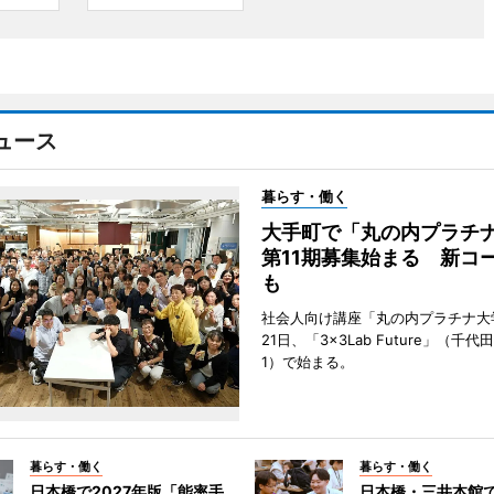
ュース
暮らす・働く
大手町で「丸の内プラチ
第11期募集始まる 新コ
も
社会人向け講座「丸の内プラチナ大
21日、「3×3Lab Future」（千
1）で始まる。
暮らす・働く
暮らす・働く
日本橋で2027年版「能率手
日本橋・三井本館