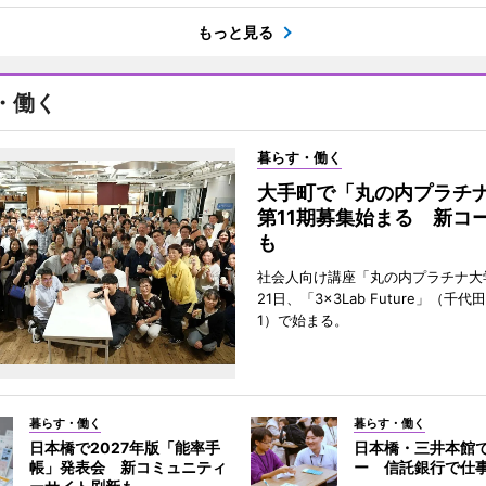
もっと見る
・働く
暮らす・働く
大手町で「丸の内プラチ
第11期募集始まる 新コ
も
社会人向け講座「丸の内プラチナ大
21日、「3×3Lab Future」（千
1）で始まる。
暮らす・働く
暮らす・働く
日本橋で2027年版「能率手
日本橋・三井本館
帳」発表会 新コミュニティ
ー 信託銀行で仕